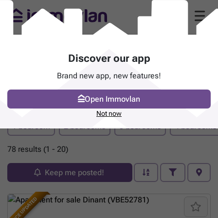
Discover our app
Brand new app, new features!
Open Immovlan
Property for sale - Dinant
Not now
1 bedroom
2 bedrooms
3 bedrooms
4 bedrooms
78 results (1 - 20)
Keep me posted!
PRICE UPDATED