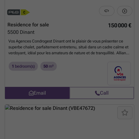
pour un projet de résidence principale ou un investissement. Pour
toute information complémentaire, pour consulter le dossier complet
ou organiser une visite, n’hésitez pas à contacter notre agent Cécile
au ###
Want to know more?
Residence for sale
150 000 €
5500
Dinant
Vos Agences Condrogest Dinant ont le plaisir de vous présenter ce
superbe chalet, parfaitement entretenu, situé dans un cadre calme et
verdoyant, idéal pour les amateurs de nature et de tranquillité. Alliant
charme, confort et fonctionnalité, cette propriété offre des espaces de
vie agréables et lumineux, parfaitement adaptés à une résidence
1
bedroom(s)
50
m²
principale, une seconde résidence ou un investissement de qualité.
Dès l'entrée, vous serez séduit par la pièce de vie conviviale
comprenant une salle à manger agrémentée d'un poêle à pellets,
créant une atmosphère chaleureuse en toute saison. Le salon, baigné
Email
Call
de lumière naturelle, prolonge harmonieusement cet espace de vie.
La cuisine semi-équipée, pratique et fonctionnelle, répondra à vos
besoins du quotidien. L'espace nuit se compose d'une chambre
confortable ainsi que d'une salle de douche avec WC. À l'extérieur, le
chalet bénéficie d'une agréable terrasse d'environ 20 m², idéale pour
profiter des beaux jours, d'un jardin parfaitement entretenu, d'un
chalet de jardin offrant un espace de rangement supplémentaire, d'un
parking privatif et d'un garage. Composition : hall et espaces de vie