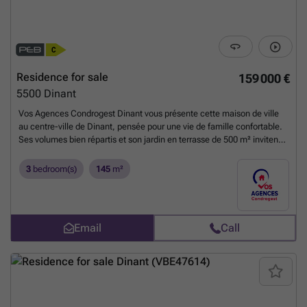
lumineux, salle à manger avec poêle à pellets, salon, cuisine semi-
équipée, une chambre, sde douche avec WC et buanderie. Extérieurs
: terrasse de ± 20 m², jardin, chalet de jardin, garage et emplacement
de parking extérieur. Atouts : environnement calme et verdoyant ;
chalet en excellent état d'entretien ; châssis PVC avec double vitrage ;
bonne isolation générale ; PEB C ; installation de panneaux
Residence for sale
159 000 €
photovoltaïques permettant de réduire les coûts énergétiques. Une
5500
Dinant
opportunité rare pour les personnes à la recherche d'un bien alliant
confort, performance énergétique et qualité de vie, dans un
Vos Agences Condrogest Dinant vous présente cette maison de ville
environnement privilégié.
Want to know more?
au centre-ville de Dinant, pensée pour une vie de famille confortable.
Ses volumes bien répartis et son jardin en terrasse de 500 m² invitent à
profiter de chaque saison. Idéale pour celles et ceux qui recherchent
un cadre pratique et convivial. D'une superficie habitable de 145 m²,
3
bedroom(s)
145
m²
cette maison offre des espaces de vie fonctionnels. Le séjour s'ouvre
sur la cuisine et la buanderie, facilitant le quotidien. À l'étage, les
chambres permettent à chacun de trouver son espace. Les deux
greniers aménageables offrent un beau potentiel d'évolution selon vos
Email
Call
besoins. Composition : - Rez-de-chaussée : séjour, cuisine, buanderie
; - 1er étage : hall de jour, 1 chambre, 1 salle de bains ; - 2e étage :
hall de jour, 2 chambres ; - Grenier : hall, 2 grenier aménageables ; -
Sous-sol : cave ; - Extérieur : jardin de 500m² en terrasse. Ses atouts :
nouveau toit avec isolation ; chauffage central gaz de ville ; réception
électrique conforme ; très bon PEB C
Want to know more?