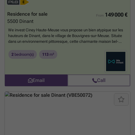
walls and benefits from utilities such as gas and water connections,
ensuring comfort once renovated. Its energy profile indicates a primary
Residence for sale
149 000 €
From
energy consumption of 243 kWh/m²/year, aligning with typical
5500
Dinant
renovation projects aimed at improving energy efficiency. The building
is not situated in a flood zone, reducing concerns related to
We invest Ciney Haute-Meuse vous propose un bien atypique sur les
environmental risks. With its robust structure and generous space, this
hauteurs de Dinant, dans le village de Bouvignes-sur-Meuse. Située
residence is well-suited for investors or families eager to create a
dans un environnement pittoresque, cette charmante maison bel-
personalized home in a historic and picturesque part of Belgium. If you
étage 3 façades offre une excellente opportunité pour les amateurs de
are interested in transforming this property into a customized family
rénovation ou les investisseurs à la recherche d’un projet à fort
2
bedroom(s)
113
m²
residence or an investment project with considerable potential,
potentiel. Le bien a été entièrement vidé et nécessite désormais une
contact us today for more information. This opportunity combines
rénovation complète. Un atout important de cette propriété réside
affordability with flexibility, allowing you to craft your ideal living
dans le fait que la propriétaire dispose déjà de nombreux matériaux
environment in one of Belgium’s most scenic towns. Whether you are
neufs destinés à la rénovation, tels que carrelages, cuisine, poêle à
Email
Call
looking to update an existing structure or develop a multi-family
pellets et divers équipements. La liste complète des matériaux
dwelling, this property provides a solid foundation for your ambitions.
disponibles ainsi que le dossier technique du bien sont accessibles sur
Don’t miss the chance to own a piece of Dinant’s charm—reach out
simple demande. La maison se compose au rez-de-chaussée d'un
now to arrange a viewing or discuss your project with our experienced
hall d'entrée et d'un garage. Le 1er étage dessert un séjour, un espace
team.
Want to know more?
cuisine et un WC. Les deux étages suivants disposent chacun d'une
chambre, un bureau/dressing et une salle d'eau. Pour compléter cet
ensemble, une terrasse et un jardin arboré assureront aux occupants
de belles journées ensoleillées, le tout sur un terrain de plus de six
ares. Le bien affiche un PEB E (code unique 20210508005600). Cette
maison représente une belle opportunité de valorisation, que ce soit