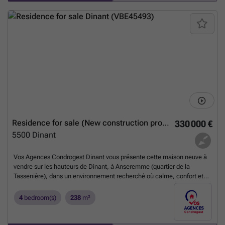
four spacious bedrooms measuring approximately 10 to 14 m² each.
On the ground floor, a welcoming entrance hall with a separate toilet
leads to a bright living room designed to accommodate both lounge
and dining areas. The kitchen is open and fully equipped, ready for
personalization, accompanied by a €10,000 voucher to select your
dream kitchen. Practical amenities include an integrated garage with
internal access, a laundry room, and a spacious attic that offers
additional storage options. The home is outfitted with modern
conveniences such as gas heating via an underground tank,
underfloor heating throughout, double-glazed PVC frames,
photovoltaic panels for renewable energy, and low-energy house
certification (PEB A). The property includes four façades, a garden
with a terrace, and all necessary utilities connected, including sewer
Residence for sale (New construction project)
330 000 €
and water. Priced at €365,000 excluding fees with VAT applicable, this
5500
Dinant
residence presents an outstanding opportunity to acquire a turnkey
home in excellent condition. Sorinnes offers a quiet environment while
remaining close to the amenities and connections of the wider Dinant
Vos Agences Condrogest Dinant vous présente cette maison neuve à
area. Interested parties are invited to arrange visits or request further
vendre sur les hauteurs de Dinant, à Anseremme (quartier de la
information by contacting the sales team at ### or by phone at ###
Tassenière), dans un environnement recherché où calme, confort et
Don’t miss this chance to secure a modern, well-equipped property in
panorama se rencontrent. Implantée sur une parcelle de 13 ares 89
a prime location ready for immediate occupation.
Want to know
centiares, cette propriété clé sur porte séduit par sa conception
4
bedroom(s)
238
m²
more?
contemporaine, ses volumes généreux et sa vue imprenable. Un bien
pensé pour répondre aux attentes actuelles, alliant qualité de
construction, performance énergétique et cadre de vie privilégié.