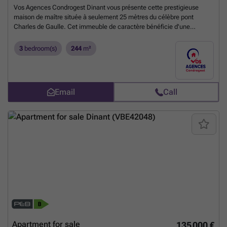
potential homeowners immediate planning certainty. This residence
Vos Agences Condrogest Dinant vous présente cette prestigieuse
represents an attractive investment for those looking to renovate and
maison de maître située à seulement 25 mètres du célèbre pont
personalize their home within this sought-after region. Interested
Charles de Gaulle. Cet immeuble de caractère bénéficie d'une
parties are encouraged to contact us promptly to explore the
visibilité commerciale exceptionnelle au cœur du dynamisme urbain
possibilities this property holds and arrange a visit to appreciate its
dinantais. Alliant authenticité et volumes impressionnants, le bien se
3
bedroom(s)
244
m²
layout and outdoor amenities firsthand.
Want to know more?
compose d'une surface commerciale et d'un vaste duplex, offrant une
flexibilité totale pour un investisseur ou un entrepreneur souhaitant
combiner activité professionnelle et résidence de standing. Disponible
immédiatement, cet ensemble de 245 m² séduit par ses éléments
Email
Call
d'époque tels que moulures, parquets et pierre bleue. L'immeuble
offre un potentiel de valorisation remarquable grâce à son état
d'entretien et ses espaces modulables. La partie résidentielle propose
un cadre de vie raffiné avec de hauts plafonds et des pièces de vie
lumineuses, complétées par trois chambres confortables. Un atout
majeur réside dans le grenier de 60 m² entièrement aménageable,
permettant de créer des unités de logement supplémentaires ou
d'étendre la surface habitable. Équipé de châssis double vitrage et
d'un chauffage central performant, ce bâtiment sain constitue un
placement immobilier sûr au sein d'une adresse de premier ordre.
Composition : - Rez-de-chaussée : surface commerciale de 60 m²
avec vitrine sur rue ; - 1er étage : hall de jour, vaste living, salon, salle
à manger et cuisine équipée ; - 2e étage : hall de nuit, 3 chambres
confortables et salle de bains ; - 3e étage : superbe grenier
Apartment for sale
135 000 €