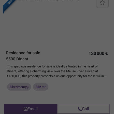
NEW
Rc net 302,50€ PEB C 211 kwh/m² an. E. tot. 19369kwh/an N
20180330020815 Certificat électrique conforme. (Offres sous réserve
d'acceptation par le propriétaire)
Want to know more?
Residence for sale
130 000 €
5500
Dinant
This spacious residence for sale is ideally situated in the heart of
Dinant, offering a charming view over the Meuse River. Priced at
€130,000, this property presents a unique opportunity for those willing
to undertake renovation work to restore and enhance its considerable
potential. Built in 1875, the house benefits from a completely renewed
8
bedroom(s)
322
m²
roof and has been thoroughly treated against dry rot, ensuring a sound
and stable structure. With a generous living area of 322 m², the
residence features eight bedrooms and one bathroom, providing
ample space for a large family or the possibility to create multiple
Email
Call
living or working areas. The property includes a rear courtyard as well