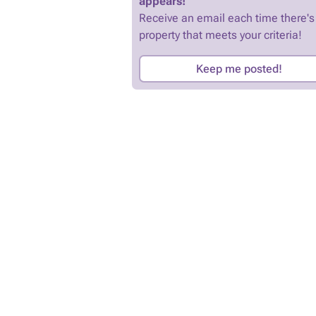
appears!
Receive an email each time there's
property that meets your criteria!
Keep me posted!