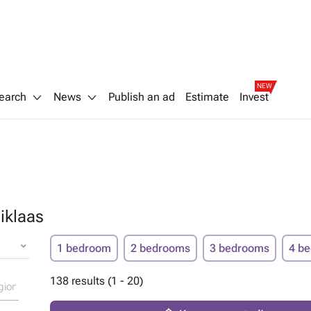
NEW
earch
News
Publish an ad
Estimate
Invest
Niklaas
1 bedroom
2 bedrooms
3 bedrooms
4 b
138 results (1 - 20)