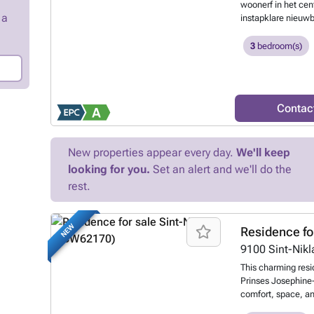
woonerf in het ce
layouts. With only 
 a
instapklare nieuw
exclusive opportun
veel ruimte en all
customizable home 
gesloten bebouwin
Niklaas.
3
bedroom(s)
Want to 
kleinschalig woone
een bezoek waard.
verwelkomd in een
een praktische vest
Contac
leefruimte sluit n
en vormt het hart 
zij-ingang, die per
New properties appear every day.
We'll keep
ingang bereikt u 
aansluitende keuk
looking for you.
Set an alert and we'll do the
boodschappen, tuin
rest.
woonkamer te moet
verhoogt. Op de ee
volwaardige slaap
NEW
Residence fo
vaste trap bereikt
bijzonder ruime p
9100
Sint-Nik
lenen zich uitstek
This charming resid
bureau of speelka
Prinses Josephine-
woning volledig a
comfort, space, an
gelijkvloers is vl
Priced at €349,000,
vloerkoeling voor