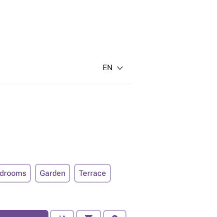
EN
edrooms
Garden
Terrace