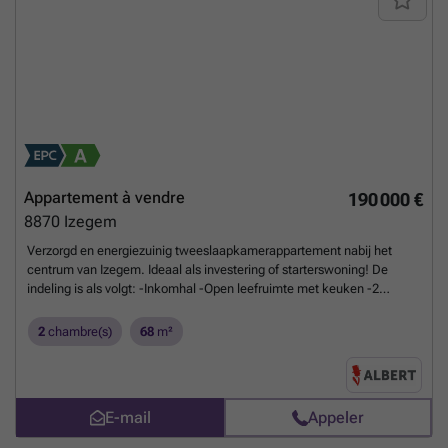
Appartement à vendre
190 000 €
8870
Izegem
Verzorgd en energiezuinig tweeslaapkamerappartement nabij het
centrum van Izegem. Ideaal als investering of starterswoning! De
indeling is als volgt: -Inkomhal -Open leefruimte met keuken -2
slaapkamers -Badkamer -Toilet -Berging -Terras Kelder: -Kleine
berging in de kelder Extra pluspunten: -Energiezuinige woning -Dicht
2
chambre(s)
68
m²
bij het centrum van Izegem -Mogelijkheid tot aankopen van een
garage of staanplaats in de residentie. Plan snel uw bezoek in via
### of bel naar Maxim op ###
En savoir plus ?
E-mail
Appeler