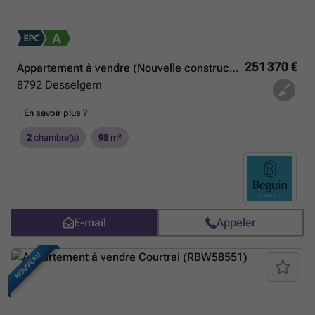
251 370 €
Appartement à vendre (Nouvelle construction)
8792
Desselgem
.
En savoir plus ?
2
chambre(s)
98
m²
E-mail
Appeler
NOUVEAU