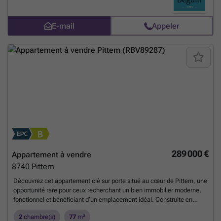
E-mail
Appeler
289 000 €
Appartement à vendre
8740
Pittem
Découvrez cet appartement clé sur porte situé au cœur de Pittem, une
opportunité rare pour ceux recherchant un bien immobilier moderne,
fonctionnel et bénéficiant d’un emplacement idéal. Construite en
2010, cette résidence du petit ensemble "Marieflor" allie confort et
2
chambre(s)
77
m²
praticité, offrant une surface habitable de 77 m² parfaitement