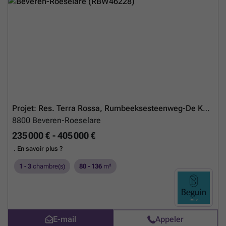
résidence exceptionnelle à Izegem.
En savoir plus ?
Projet: Res. Terra Rossa, Rumbeeksesteenweg-De Karre, Rumbeke
8800
Beveren-Roeselare
235 000 € - 405 000 €
.
En savoir plus ?
1 - 3
chambre(s)
80 - 136
m²
E-mail
Appeler