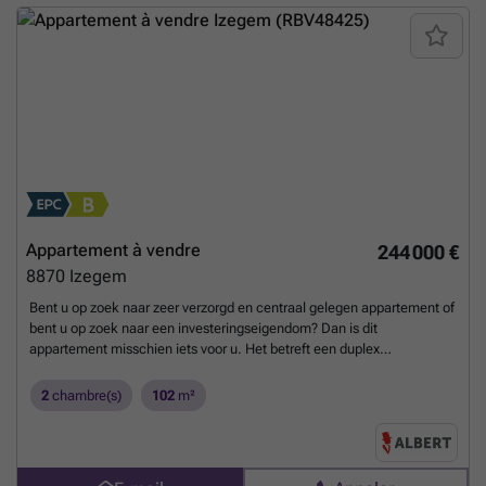
Appartement à vendre
244 000 €
8870
Izegem
Bent u op zoek naar zeer verzorgd en centraal gelegen appartement of
bent u op zoek naar een investeringseigendom? Dan is dit
appartement misschien iets voor u. Het betreft een duplex
appartement in de kleinschalige en rustige residentie Clement. Het
appartement heeft een een bewoonbare oppervlakte van maar liefst
2
chambre(s)
102
m²
102 m2. U vindt er de mooie inkomhall met het eerste toilet, de ruime
en lichtrijke leefruimte met terrasje, de geïnstalleerde praktische
keuken met aparte eethoek (die zeker ook als bureelruimte of
speelruimte kan dienst doen), de zeer ruime berging (met aansluiting