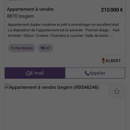
Appartement à vendre
215 000 €
8870
Izegem
Appartement duplex moderne et prêt à emménager en excellent état
La disposition de l’appartement est la suivante : Premier étage : -Hall
d’entrée -Séjour -Cuisine -Chambre à coucher -Salle de bains -
Toilette séparée Deuxième étage : -Espace intermédiaire -Salle de
bains Atouts supplémentaires : -2 salles de bains -Logement économe
1
chambre(s)
95
m²
en énergie -Espace polyvalent aménageable selon vos besoins
Planifiez rapidement votre visite via ### ou contactez Maxim au
###
En savoir plus ?
E-mail
Appeler