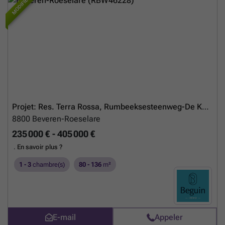
MODIFIÉ
concept van Smart Houses! Verdere inlichtingen of bezoek?
Contacteer rechtstreeks de eigenaar via ###
En savoir plus ?
Projet: Res. Terra Rossa, Rumbeeksesteenweg-De Karre, Rumbeke
8800
Beveren-Roeselare
235 000 € - 405 000 €
.
En savoir plus ?
1 - 3
chambre(s)
80 - 136
m²
E-mail
Appeler