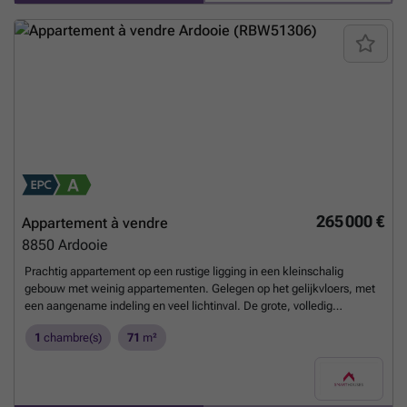
265 000 €
Appartement à vendre
8850
Ardooie
Prachtig appartement op een rustige ligging in een kleinschalig
gebouw met weinig appartementen. Gelegen op het gelijkvloers, met
een aangename indeling en veel lichtinval. De grote, volledig
geïnstalleerde open keuken sluit mooi aan op de ruime en gezellige
1
chambre(s)
71
m²
leefruimte met zit- en eethoek, die uitkijkt op de tuin. De
onderhoudsvriendelijke tuin met groot terras vormt een heerlijke
buitenruimte om in alle rust te genieten. Verder beschikt het
appartement over een apart toilet en een praktische berging met