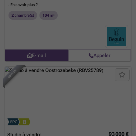
.
En savoir plus ?
2
chambre(s)
104
m²
E-mail
Appeler
OPTION
93 000 €
Studio à vendre