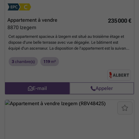
Appartement à vendre
235 000 €
8870
Izegem
Cet appartement spacieux à Izegem est situé au troisième étage et
dispose d'une belle terrasse avec vue dégagée. Le bâtiment est
équipé d'un ascenseur. La disposition de l'appartement est la suivante
: - Hall d'entrée - Salon lumineux avec parquet et cassette - Cuisine -
3 chambres à coucher - Salle de bain avec baignoire et lavabo -
3
chambre(s)
119
m²
Toilettes invités séparées - Débarras dans l'appartement - Place de
parking dans le complexe Les principaux points positifs de cet
appartement sont : + PEB favorable + Salon très spacieux et lumineux
+ Volets roulants + Terrasse ensoleillée + Emplacement central
E-mail
Appeler
Planifiez rapidement votre visite sur ### ou appelez le ###
En
savoir plus ?