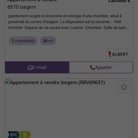
150 000 €
8870
Izegem
ppartement soigné et économe en énergie d’une chambre, situé à
proximité du centre d’Izegem. La disposition est la suivante : -Hall
d’entrée -Espace de vie ouvert avec cuisine -Chambre -Salle de bain -
Toilettes -Débarras -Terrasse Cave : -Petit espace de rangement en
sous-sol Atouts supplémentaires : -Logement économe en énergie -
1
chambre(s)
55
m²
Proche du centre d’Izegem -Possibilité d’acquérir un garage
supplémentaire Planifiez rapidement votre visite via ### ou
contactez Maxim au ###
En savoir plus ?
E-mail
Appeler