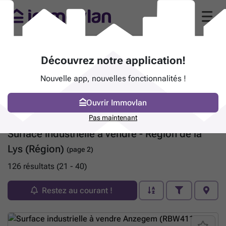
Découvrez notre application!
Nouvelle app, nouvelles fonctionnalités !
Ouvrir Immovlan
Pas maintenant
Surface industrielle à vendre - Région de la
Lys (Région)
(page 2)
126 résultats (21 - 40)
Restez au courant !