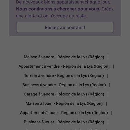
De nouveaux biens apparaissent chaque jour.
les infrastructures indispensables. L’espace extérieur permet un
Nous continuons à chercher pour vous.
Créez
stationnement suffisant sur la propriété et il existe une possibilité
une alerte et on s'occupe du reste.
d’acquérir des biens immobiliers adjacents pour étendre l’activité.
Situé à Deerlijk, ce bâtiment bénéficie d’un emplacement stratégique
Restez au courant !
à quelques minutes seulement de l’autoroute E17 reliant Anvers à
Kortrijk, ce qui assure une excellente accessibilité vers Gand, Kortrijk
et le nord de la France. Le bien n’est pas soumis à la TVA et n’est
actuellement pas loué, ce qui permet une acquisition immédiate. Ce
bâtiment industriel représente une opportunité rare sur le marché pour
les entreprises recherchant un site polyvalent, fonctionnel et prêt à
Maison à vendre - Région de la Lys (Région)
l’emploi dans un environnement sécurisé et bien desservi. Pour plus
d’informations, plans ou visite sans engagement, n’hésitez pas à
Appartement à vendre - Région de la Lys (Région)
contacter PANORAMA B2B au ###
En savoir plus ?
Terrain à vendre - Région de la Lys (Région)
Business à vendre - Région de la Lys (Région)
Garage à vendre - Région de la Lys (Région)
Maison à louer - Région de la Lys (Région)
Appartement à louer - Région de la Lys (Région)
Business à louer - Région de la Lys (Région)