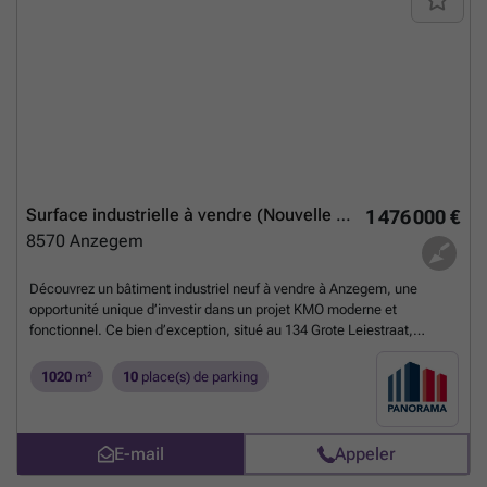
Surface industrielle à vendre (Nouvelle construction)
1 476 000 €
8570
Anzegem
Découvrez un bâtiment industriel neuf à vendre à Anzegem, une
opportunité unique d’investir dans un projet KMO moderne et
fonctionnel. Ce bien d’exception, situé au 134 Grote Leiestraat,
propose une surface totale de 720 m², incluant 300 m² de bureaux en
état casco répartis sur le premier étage. Construit en 2025, ce
1020
m²
10
place(s) de parking
bâtiment fait partie du projet « Apollo », un ensemble de plusieurs
unités polyvalentes, modulables de 175 m² à 720 m², qui répondent
parfaitement aux besoins des entreprises contemporaines. Le prix
E-mail
Appeler
demandé pour cette propriété industrielle s’élève à 1 476 000 €, TVA
applicable. Le bâtiment présente des caractéristiques techniques de