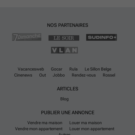
contractuel et ne constituant pas une offre. Les propriétaires se
réservent le droit de décision, d'acceptation ou non, sur toute(s)
candidature(s) soumise(s) pour leur bien.
En savoir plus ?
NOS PARTENAIRES
Vacancesweb
Gocar
Rula
Le Sillon Belge
Cinenews
Out
Jobbo
Rendez-vous
Rossel
ARTICLES
Blog
PUBLIER UNE ANNONCE
Vendre ma maison
Louer ma maison
Vendre mon appartement
Louer mon appartement
Autres