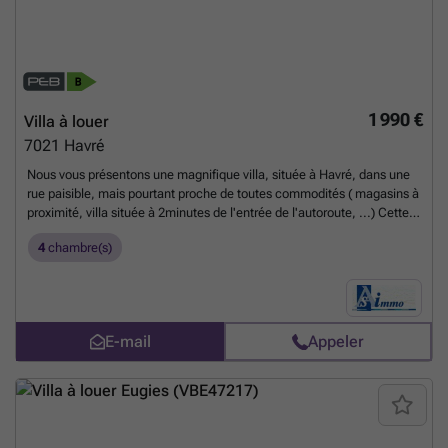
1 990 €
Villa à louer
7021
Havré
Nous vous présentons une magnifique villa, située à Havré, dans une
rue paisible, mais pourtant proche de toutes commodités ( magasins à
proximité, villa située à 2minutes de l'entrée de l'autoroute, ...) Cette
villa est composée de: * au rez de chaussée: Un hall d'entrée avec
4
chambre(s)
mezzanine sur l'étage, un séjour ouvert sur une cuisine entièrement
équipée, une buanderie, un w.c séparé ainsi qu'un garage pour deux
voitures. * A l'étage: un hall de nuit, quatre chambres ainsi qu'une
salle de bains et un w.c séparé. Cette villa possède un magnifique
jardin avec un petit chalet. Chauffage central au gaz. Disponible
En
E-mail
Appeler
savoir plus ?