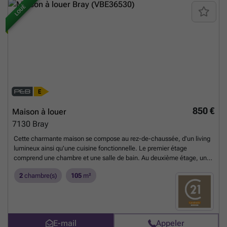
engagement contractuel. Les propriétaires se réservent le droit de
LOUÉ
sélectionner le candidat de leur choix.
En savoir plus ?
850 €
Maison à louer
7130
Bray
Cette charmante maison se compose au rez-de-chaussée, d'un living
lumineux ainsi qu'une cuisine fonctionnelle. Le premier étage
comprend une chambre et une salle de bain. Au deuxième étage, une
seconde chambre. Au sous-sol, de grandes caves offrent un espace
2
chambre(s)
105
m²
de rangement appréciable. A l'extérieur, vous profitez d'un agréable
jardin avec accès par l'arrière, un véritable atout. Des travaux
d'isolation ont été programmés par le propriétaire afin d'améliorer le
confort.
En savoir plus ?
E-mail
Appeler