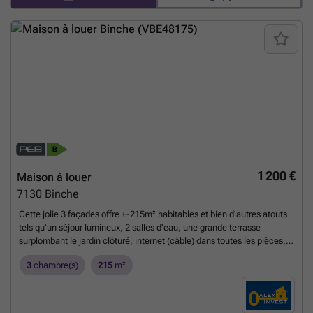
1 200 €
Maison à louer
7130
Binche
Cette jolie 3 façades offre +-215m² habitables et bien d'autres atouts
tels qu'un séjour lumineux, 2 salles d'eau, une grande terrasse
surplombant le jardin clôturé, internet (câble) dans toutes les pièces,
très bon PEB! Elle se compose comme suit : REZ : hall d'entrée,
3
chambre(s)
215
m²
bureau, WC, spacieux séjour de +/- 58m2 ouvert sur la cuisine-
équipée avec espace dînatoire donnant sur une belle terrasse (+-
27m²), salle de bain. Garage avec espace buanderie et accès au
jardin. 1er ETAGE : hall de nuit, 2 chambres (+/- 12 et 11 m2), salle de