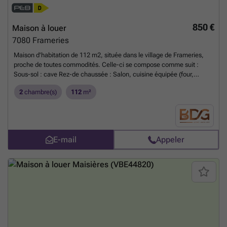
850 €
Maison à louer
7080
Frameries
Maison d'habitation de 112 m2, située dans le village de Frameries,
proche de toutes commodités. Celle-ci se compose comme suit :
Sous-sol : cave Rez-de chaussée : Salon, cuisine équipée (four,
taque, hotte), WC séparé, salle de douche et buanderie 1er étage : 2
2
chambre(s)
112
m²
chambres Sur l'extérieur : terrasse, jardin et espace de stockage Libre
immédiatement. Loyer: 850 euros hors charges - Garantie locative: 2
mois de loyer. Superficie annoncée sur base du certificat PEB.
Annonce à caractère informatif et non contractuelle.
En savoir plus ?
E-mail
Appeler