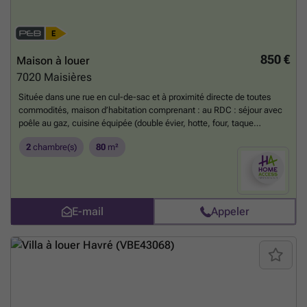
850 €
Maison à louer
7020
Maisières
Située dans une rue en cul-de-sac et à proximité directe de toutes
commodités, maison d’habitation comprenant : au RDC : séjour avec
poêle au gaz, cuisine équipée (double évier, hotte, four, taque
vitrocéramique, lave-vaisselle & frigo/congélateur), à l’étage : une
2
chambre(s)
80
m²
chambre de 17,5 m² donnant sur la salle de douche (lavabo, douche &
wc) et sur une deuxième chambre de 17 m² ; Divers : cave avec
espace buanderie, remise, terrasse et jardin clôturé. Chauffage
central au gaz. Loyer : 850-EUR. INFOS & VISITES : ### – ###
En
savoir plus ?
E-mail
Appeler