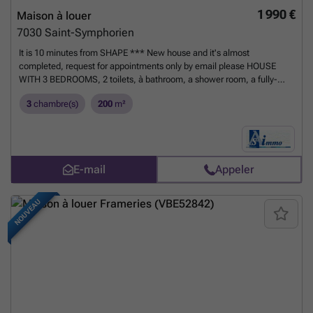
1 990 €
Maison à louer
7030
Saint-Symphorien
It is 10 minutes from SHAPE *** New house and it's almost
completed, request for appointments only by email please HOUSE
WITH 3 BEDROOMS, 2 toilets, à bathroom, a shower room, a fully-
equipped kitchen, a very bright living-room, a garage, a laudry room, a
3
chambre(s)
200
m²
beautiful garden. The house is perfectly insulated, so it is very
economical.
En savoir plus ?
E-mail
Appeler
NOUVEAU