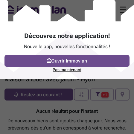
Découvrez notre application!
Nouvelle app, nouvelles fonctionnalités !
Ouvrir Immovlan
Pas maintenant
Maison à louer avec jardin - Hyon
Restez au courant !
+1
Aucun résultat pour l'instant
De nouveaux biens sont ajoutés chaque jour. Nous vous
prévenons dès qu'un bien correspond à votre recherche.