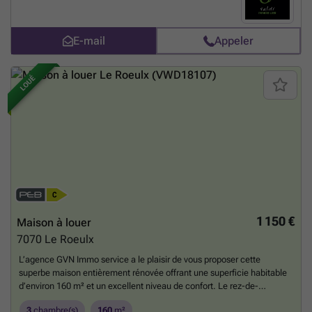
voiture. Confort : Chauffage central au gaz. Loyer : 950 € / mois
Garantie locative : 2 mois de loyer Les informations reprises dans
cette annonce sont données à titre indicatif et ne constituent pas un
E-mail
Appeler
engagement contractuel. Les propriétaires se réservent le droit de
sélectionner le candidat de leur choix.
En savoir plus ?
LOUÉ
1 150 €
Maison à louer
7070
Le Roeulx
L’agence GVN Immo service a le plaisir de vous proposer cette
superbe maison entièrement rénovée offrant une superficie habitable
d’environ 160 m² et un excellent niveau de confort. Le rez-de-
chaussée se compose d’un salon, d’une salle à manger, d’une cuisine
3
chambre(s)
160
m²