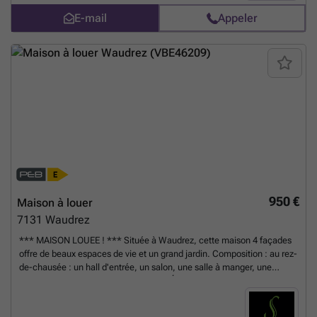
douche avec un second WC. 2ème ETAGE : 1 très grande chambre
E-mail
Appeler
(+/- 32m2). Sous-sol: cave carrelée. Exterieur: terrasse carrelée et
jardin. Possibilité de stationner 2 voitures dans l'année de garage.
Châssis double vitrage en PVC, compteur intelligent, chauffage
central au gaz, porte de garage motorisée. Loyer 1200€ +70€ de
charges (entretien chaudière et alarme). Visites: ### Infos: ###
En
savoir plus ?
950 €
Maison à louer
7131
Waudrez
*** MAISON LOUEE ! *** Située à Waudrez, cette maison 4 façades
offre de beaux espaces de vie et un grand jardin. Composition : au rez-
de-chausée : un hall d'entrée, un salon, une salle à manger, une
cuisine semi-équipée, un WC séparé. Étage: 2 chambres, 1 bureau,
une salle de bains avec deuxième WC. Un grenier de stockage, une
cave. Extérieurs: un grand jardin, allée de stationnement pour une