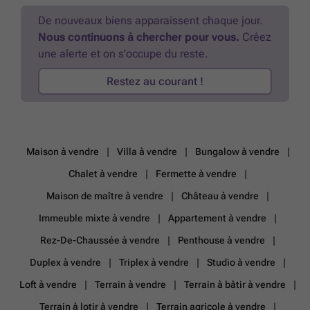
Châssis en bois avec double vitrage. Une belle opportunité !!!
Excellent PEB. A visiter sans tarder!! Plus d'infos sur notre site ###
De nouveaux biens apparaissent chaque jour.
Informations données à titre indicatif et non contractuelles. Cette
Nous continuons à chercher pour vous.
Créez
annonce ne constitue pas une offre.
En savoir plus ?
une alerte et on s'occupe du reste.
Restez au courant !
Maison à vendre
Villa à vendre
Bungalow à vendre
Chalet à vendre
Fermette à vendre
Maison de maître à vendre
Château à vendre
Immeuble mixte à vendre
Appartement à vendre
Rez-De-Chaussée à vendre
Penthouse à vendre
Duplex à vendre
Triplex à vendre
Studio à vendre
Loft à vendre
Terrain à vendre
Terrain à bâtir à vendre
Terrain à lotir à vendre
Terrain agricole à vendre