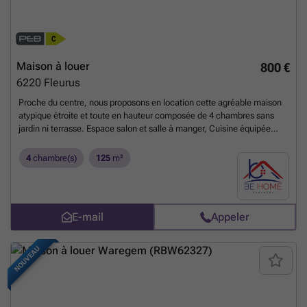
Maison à louer
800 €
6220
Fleurus
Proche du centre, nous proposons en location cette agréable maison
atypique étroite et toute en hauteur composée de 4 chambres sans
jardin ni terrasse. Espace salon et salle à manger, Cuisine équipée
(four, hotte, taque, frigo congélateur), salle de douche et wc,
Electricité conforme. Chaudière au gaz pour le chauffage. Boiler
4
chambre(s)
125
m²
électrique pour l'eau chaude. Toiture récente. Caves de rangement.
Grenier isolé de rangement. pas de charges communes, toutes les
énergies sont individuelles. Libre immédiatement.
En savoir plus ?
E-mail
Appeler
NOUVEAU