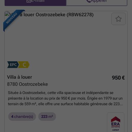
E-mail
Appeler
NOUVEAU
Villa à louer
950 €
8780
Oostrozebeke
Située à Oostrozebeke, cette villa spacieuse et indépendante se
présente à la location au prix de 950 € par mois. Érigée en 1979 sur un
terrain de 559 m², elle offre une surface habitable généreuse de 223
m² répartis sur deux niveaux. Ce bien immobilier comprend quatre
chambres confortables, une salle de bains équipée d’une douche à
4
chambre(s)
223
m²
jets massants, ainsi qu’une cuisine entièrement aménagée avec des
équipements modernes tels qu’une plaque céramique, une hotte, un
lave-vaisselle, un four et un micro-ondes. Le rez-de-chaussée