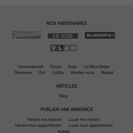
rénovée en 2006. PEB = B, 189KWH/m²/an. RU disponibles sur
demande. Bien très qualitatif a découvrir en exclusivité chez Latour &
Petit. N'hésitez-pas à consulter la vidéo sur : ### .
En savoir plus ?
NOS PARTENAIRES
Vacancesweb
Gocar
Rula
Le Sillon Belge
Cinenews
Out
Jobbo
Rendez-vous
Rossel
ARTICLES
Blog
PUBLIER UNE ANNONCE
Vendre ma maison
Louer ma maison
Vendre mon appartement
Louer mon appartement
Autres