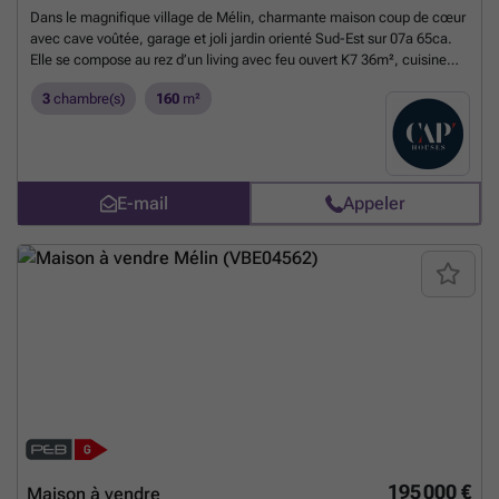
Dans le magnifique village de Mélin, charmante maison coup de cœur
avec cave voûtée, garage et joli jardin orienté Sud-Est sur 07a 65ca.
Elle se compose au rez d’un living avec feu ouvert K7 36m², cuisine
équipée, salon indépendant côté jardin 25m², buanderie, wc et salle
3
chambre(s)
160
m²
de douche. L’étage dispose d’un hall, 2 chambres et salle de bains, le
second dispose d’une chambre mansardée de 36m². Bon niveau de
confort et d’équipements : chauffage central mazout, châssis PVC
double vitrage, panneaux photovoltaïques, … Obligation locative à
respecter. Chouette maison à visiter sans tarder !
En savoir plus ?
E-mail
Appeler
195 000 €
Maison à vendre