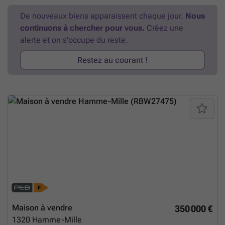
prairies ! PEB D (282kWh/m²/an). LE BIEN EST VENDU AU TRAVERS
De nouveaux biens apparaissent chaque jour.
Nous
DU RACHAT DES PARTS SOCIALES DE LA SOCIETE PROPRIETAIRE;
continuons à chercher pour vous.
Créez une
détails sur demande.
En savoir plus ?
alerte et on s'occupe du reste.
Restez au courant !
Maison à vendre
350 000 €
1320
Hamme-Mille