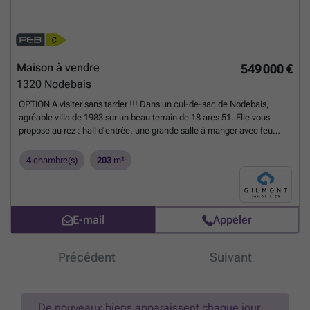
savoir plus ?
Maison à vendre
549 000 €
1320
Nodebais
OPTION A visiter sans tarder !!! Dans un cul-de-sac de Nodebais,
agréable villa de 1983 sur un beau terrain de 18 ares 51. Elle vous
propose au rez : hall d'entrée, une grande salle à manger avec feu
ouvert K7, un living lumineux largement ouvert sur le jardin, cuisine, 1
chambres. une toilette, une buanderie et un double garage. L'étage se
4
chambre(s)
203
m²
compose de 2 chambres, une grande chambre avec salle de bain
avec débarras, une salle de douches, une toilette et une mezzanine.
Au sous-sol, nous avons 4 caves et la chaufferie. Jardin privatif. PEB C
- 249 kwh/m²/an - CU ° 20240523025861. Prix : 549.000€ sous
E-mail
Appeler
réserve d'acceptation des propriétaires. Plus d'infos, visite 360° et
plans 3D sur ###
En savoir plus ?
Précédent
Suivant
De nouveaux biens apparaissent chaque jour.