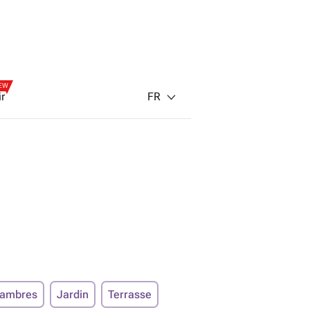
EW
FR
ir
hambres
Jardin
Terrasse