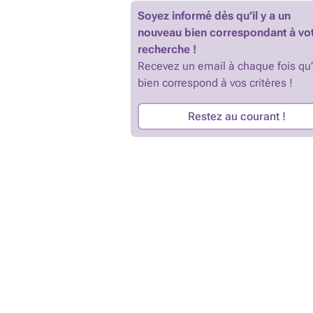
Soyez informé dès qu’il y a un
nouveau bien correspondant à vo
recherche !
Recevez un email à chaque fois qu
bien correspond à vos critères !
Restez au courant !