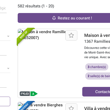
582 résultats (1 - 20)
Restez au courant !
BEST OF
Maison à ve
1367
Ramillie
Découvrez cette vil
de Mont-Saint-Andr
vie unique. Avec s
superficie habitab
maison combine à l
3
chambre(s)
Rénovée en 2026, 
séjour d'environ 8
2
salle(s) de bai
avec feu ouvert et
la construction. V
arrière-cuisine, 1
Contact
d'entrée. La maiso
grandes chambres,
une salle de douch
NOUVEAU
Villa à vendr
le confort nécessa