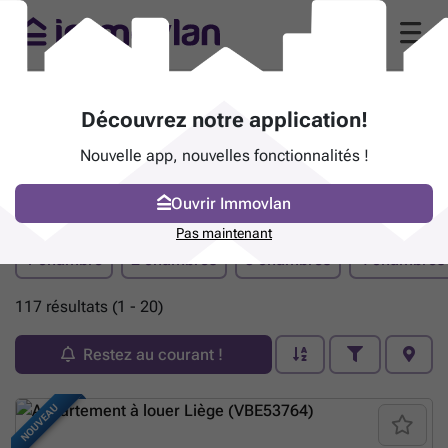
Découvrez notre application!
Nouvelle app, nouvelles fonctionnalités !
Ouvrir Immovlan
Bien immobilier à louer - Liège
Pas maintenant
1 chambre
2 chambres
3 chambres
4 chambres
117 résultats (1 - 20)
Restez au courant !
NOUVEAU