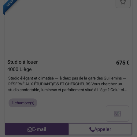
NOUVEAU
Studio à louer
675 €
4000
Liège
Studio élégant et climatisé — à deux pas de la gare des Guillemins —
RÉSERVÉ AUX ÉTUDIANT(E)S ET CHERCHEURS Vous cherchez un
studio confortable, lumineux et parfaitement situé à Liège ? Celui-ci
pourrait bien être l'endroit idéal. Installé dans une maison sécurisée
avec accès totalement indépendant, ce studio vous offre une vraie
1
chambre(s)
autonomie tout en gardant le confort d'un logement soigné. Ce qui
vous attend : - Une chambre climatisée avec lit double et éclairage
LED d'ambiance et prises usb - Un salon avec canapé Chesterfield et
Smart TV, pour décompresser après les cours - Un coin bureau discret
E-mail
Appeler
mais fonctionnel, pour concilier études et confort - Une salle de
douche privative avec WC — intimité totale - Une cuisine hyper