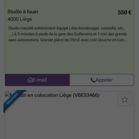
Studio à louer
550 €
4000
Liège
Studio meublé entièrement équipé ( électroménager, vaisselle, etc,
...) à 5 minutes à pieds de la gare des Guillemins et 1 min des grands
axes autoroutiers. Grande pièce de 25m2 avec coin douche et coin
cuisine individuelles , les toilettes sont communes avec 2 autres
locataires. Loyers 550 euros et charges 150 euros ( chauffage,
électricité, eau, internet wifi, entretien des communs et assurance
incendie) Bail minimum 12 mois . Caution locative 1400 euros ( 2 mois
de loyer plus charges car studio meublé et équipé) Pour 1 personne
calme et non fumeuse.
En savoir plus ?
E-mail
Appeler
NOUVEAU