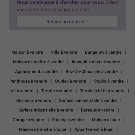
Nous continuons à chercher pour vous.
Créez
pour organiser une visite, contactez Cyril au ###
En savoir plus ?
une alerte et on s'occupe du reste.
Restez au courant !
Maison à vendre
Villa à vendre
Bungalow à vendre
Maison de maître à vendre
Immeuble mixte à vendre
Appartement à vendre
Rez-De-Chaussée à vendre
Penthouse à vendre
Duplex à vendre
Studio à vendre
Loft à vendre
Terrain à vendre
Terrain à bâtir à vendre
Business à vendre
Surface commerciale à vendre
Surface industrielle à vendre
Bureaux à vendre
Garage à vendre
Parking à vendre
Maison à louer
Maison de maître à louer
Appartement à louer