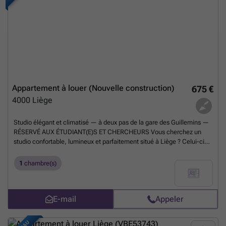
Appartement à louer (Nouvelle construction)
675 €
4000
Liège
Studio élégant et climatisé — à deux pas de la gare des Guillemins —
RÉSERVÉ AUX ÉTUDIANT(E)S ET CHERCHEURS Vous cherchez un
studio confortable, lumineux et parfaitement situé à Liège ? Celui-ci
pourrait bien être l'endroit idéal. Installé dans une maison sécurisée
avec accès totalement indépendant, ce studio vous offre une vraie
1
chambre(s)
autonomie tout en gardant le confort d'un logement soigné. Ce qui
vous attend : - Une chambre climatisée avec lit double et éclairage
LED d'ambiance et prises usb - Un salon avec canapé Chesterfield et
E-mail
Appeler
Smart TV, pour décompresser après les cours - Un coin bureau discret
mais fonctionnel, pour concilier études et confort - Une salle de
douche privative avec WC — intimité totale - Une cuisine hyper