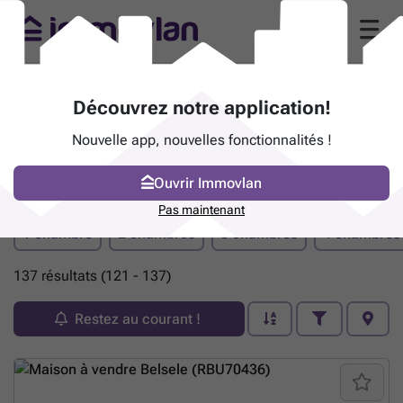
Découvrez notre application!
Nouvelle app, nouvelles fonctionnalités !
Ouvrir Immovlan
Bien immobilier à vendre - Sint-Niklaas
(page 7)
Pas maintenant
1 chambre
2 chambres
3 chambres
4 chambres
137 résultats (121 - 137)
Restez au courant !