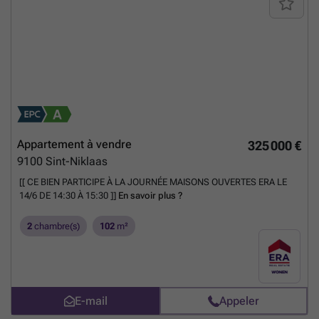
ou infrarouge, pour une efficacité énergétique accrue. Les fenêtres à
double vitrage ont été remplacées en 2024, assurant une bonne
isolation thermique et phonique. Des stores électriques et un accès
sécurisé complètent cet ensemble. Situé à proximité du Waasland
Shopping Center, des supermarchés, des écoles et des transports en
commun, cet appartement offre une excellente accessibilité. Il
comprend également une cave privative et la possibilité de louer une
place de parking souterraine pour 95 € par mois. Parfait pour ceux qui
recherchent un logement clé en main dans un environnement calme,
avec des prestations de qualité et une localisation pratique à Sint-
Niklaas.
En savoir plus ?
Appartement à vendre
325 000 €
9100
Sint-Niklaas
[[ CE BIEN PARTICIPE À LA JOURNÉE MAISONS OUVERTES ERA LE
14/6 DE 14:30 À 15:30 ]]
En savoir plus ?
2
chambre(s)
102
m²
E-mail
Appeler