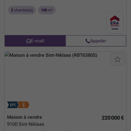
2
chambre(s)
100
m²
E-mail
Appeler
Maison à vendre
220 000 €
9100
Sint-Niklaas