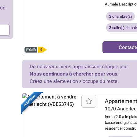
Aumale Descriptio
’un
avec rez-de-chaus
l’étage. Idéal pour
3
chambre(s)
projet souhaitant 
Opportunité d’inve
3
salle(s) de bai
immédiate. Rez-d
pour diverses acti
pour excellente vis
Contact
besoins Maison d’h
actuellement loués 
non reconnu selon
De nouveaux biens apparaissent chaque jour.
proche de toutes c
Nous continuons à chercher pour vous.
Anderlecht : proc
commerces et parcs
Créez une alerte et on s'occupe du reste.
pour investissemen
Contact: 👉 We In
NOUVEAU
###
En savoir pl
Appartement
1070
Anderlec
Immo 2.0 a le plai
basse énergie sit
résidentiel constr
transports en com