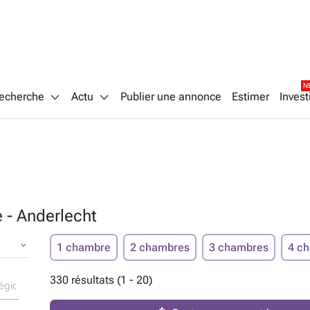
N
echerche
Actu
Publier une annonce
Estimer
Invest
 - Anderlecht
1 chambre
2 chambres
3 chambres
4 c
330 résultats (1 - 20)