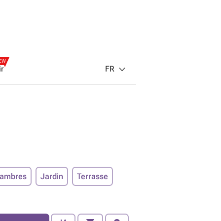
EW
FR
ir
hambres
Jardin
Terrasse