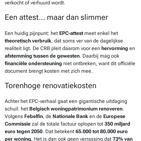
verkocht of verhuurd wordt.
Een attest… maar dan slimmer
Een huidig pijnpunt: het
EPC-attest
meet enkel het
theoretisch verbruik
, dat soms ver van de dagelijkse
realiteit ligt. De CRB pleit daarom voor een
hervorming
en
afstemming tussen de gewesten
. Daarbij mag ook
financiële ondersteuning
niet ontbreken, want dit officiële
document brengt kosten met zich mee.
Torenhoge renovatiekosten
Achter het EPC-verhaal gaat een gigantische uitdaging
schuil: het
Belgisch woningpatrimonium renoveren
.
Volgens
Febelfin
, de
Nationale Bank
en de
Europese
Commissie
zal de totale factuur oplopen tot
350 miljard
euro tegen 2050
. Dat betekent
65.000 tot 80.000 euro
per woning
. Het is dan ook geen verrassing dat
73% van