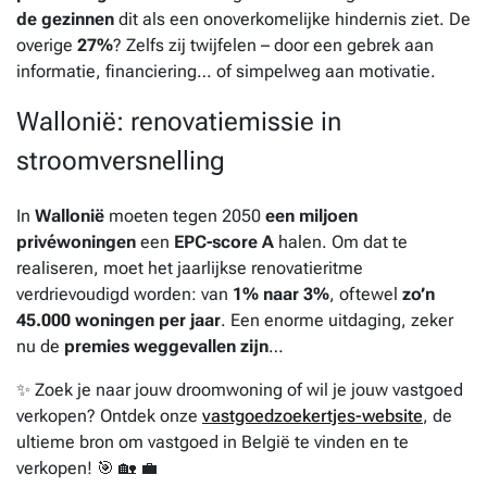
de gezinnen
dit als een onoverkomelijke hindernis ziet. De
overige
27%
? Zelfs zij twijfelen – door een gebrek aan
informatie, financiering… of simpelweg aan motivatie.
Wallonië: renovatiemissie in
stroomversnelling
In
Wallonië
moeten tegen 2050
een miljoen
privéwoningen
een
EPC-score A
halen. Om dat te
realiseren, moet het jaarlijkse renovatieritme
verdrievoudigd worden: van
1% naar 3%
, oftewel
zo’n
45.000 woningen per jaar
. Een enorme uitdaging, zeker
nu de
premies weggevallen zijn
…
✨ Zoek je naar jouw droomwoning of wil je jouw vastgoed
verkopen? Ontdek onze
vastgoedzoekertjes-website
, de
ultieme bron om vastgoed in België te vinden en te
verkopen! 🎯 🏡 💼