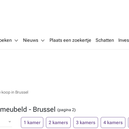
oeken
Nieuws
Plaats een zoekertje
Schatten
Inves
 koop in Brussel
meubeld - Brussel
(pagina 2)
1 kamer
2 kamers
3 kamers
4 kamers