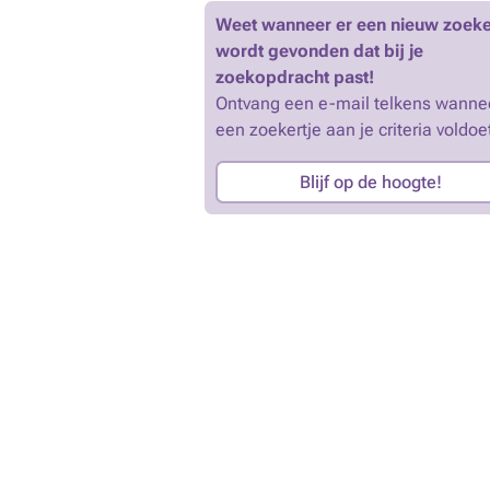
Weet wanneer er een nieuw zoeke
wordt gevonden dat bij je
zoekopdracht past!
Ontvang een e-mail telkens wanne
een zoekertje aan je criteria voldoe
Blijf op de hoogte!