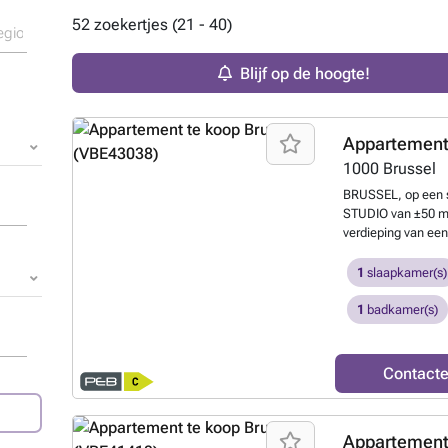
52 zoekertjes (21 - 40)
Blijf op de hoogte!
Appartement
1000
Brussel
BRUSSEL, op een st
STUDIO van ±50 m²
verdieping van ee
appartement besta
volledig uitgerust
1
slaapkamer(s)
dressing. Een dou
toilet met handenw
1
badkamer(s)
gasketel. EPC C. E
€90/maand. Exclusi
weten?
Contact
Appartement