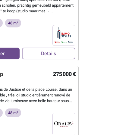
en scholen, prachtig gemeubeld appartement
² te koop (studio maar met 1-
. Indeling: inkomhal, apart toilet,
ig uitgeruste open keuken, nachthal, 1
48
m²
, een badkamer. Maandelijkse lasten:
ter, verwarming, aandeel in de
e kosten + reservefonds). Momenteel
025 per maand. EPC: D. Informatie &
 via e-mail: ###
Meer weten?
eer
Details
op
275 000 €
is de Justice et de la place Louise, dans un
e , très joli studio entièrement rénové de
de vie lumineuse avec belle hauteur sous
USA super équipée, 1 chambre séparée, une
n buanderie. Cave . Local vélo. Le bien est
48
m²
: D. Excellent investissement ou pour primo-
 sans tarder. Informations et visites au ###
weten?