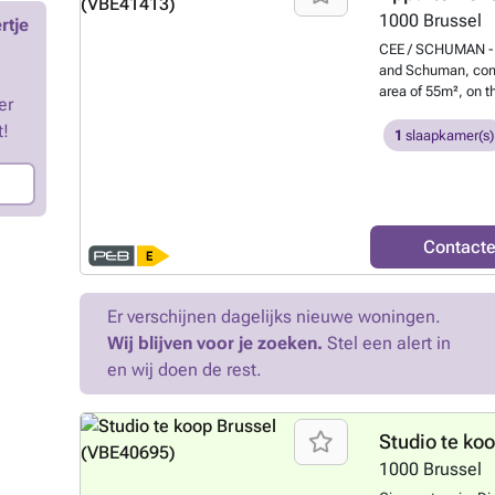
1000
Brussel
rtje
CEE / SCHUMAN - Id
and Schuman, comp
area of 55m², on t
er
town house. Living
t!
the balcony, fully
1
slaapkamer(s)
TV, a beautiful bat
INFO / VISITS: #
Contact
Er verschijnen dagelijks nieuwe woningen.
Wij blijven voor je zoeken.
Stel een alert in
en wij doen de rest.
Studio te ko
1000
Brussel