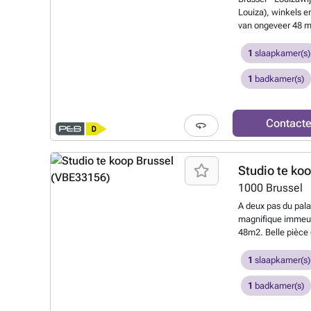
Louiza), winkels 
van ongeveer 48 m
slaapkamerindeling)
woonkamer, volled
1
slaapkamer(s)
aparte slaapkamer
ongeveer €175 (wa
1
badkamer(s)
gemeenschappelijk
verhuurd voor €1.
bezoeken: ### of
Contact
Studio te ko
1000
Brussel
A deux pas du pala
magnifique immeubl
48m2. Belle pièce 
plafond, cuisine 
salle de bains. Coi
1
slaapkamer(s)
vendu meublé. PEB
acquéreurs. A voir
1
badkamer(s)
ou au ###
Meer 