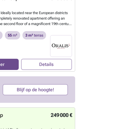
eally located near the European districts
letely renovated apartment offering an
he second floor of a magnificent 19th century
 room with convertible sofa giving access to
 equipped kitchen, a beautiful bedroom with
55
m²
3 m²
terras
hroom. Fully furnished with quality finishes.
## - ###
Meer weten?
eer
Details
Blijf op de hoogte!
op
249 000 €