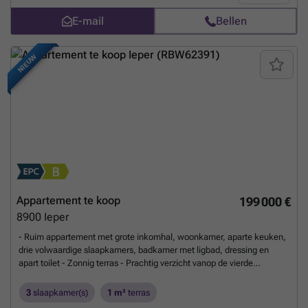
E-mail
Bellen
NIEUW
Appartement te koop
199 000 €
8900
Ieper
- Ruim appartement met grote inkomhal, woonkamer, aparte keuken,
drie volwaardige slaapkamers, badkamer met ligbad, dressing en
apart toilet - Zonnig terras - Prachtig verzicht vanop de vierde
verdieping - Ideale ligging: Tulpenlaan 49, Ieper - Buitenberging -
Ruime inpandige garage met elektrische sectionaal poort inbegrepen
3
slaapkamer(s)
1 m²
terras
in de prijs - Gunstig EPC: 125KWh/m²jaar - Geen renovatieplicht -