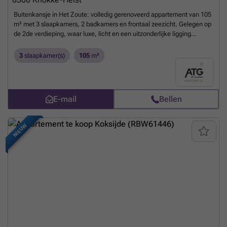
Buitenkansje in Het Zoute: volledig gerenoveerd appartement van 105
m² met 3 slaapkamers, 2 badkamers en frontaal zeezicht. Gelegen op
de 2de verdieping, waar luxe, licht en een uitzonderlijke ligging
samenkomen. Bezoek snel, en verblijf nog deze zomer in jouw
appartement.
Meer weten?
3
slaapkamer(s)
105
m²
E-mail
Bellen
NIEUW