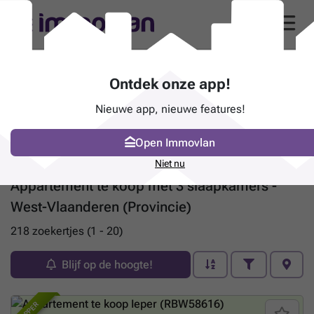
Ontdek onze app!
Nieuwe app, nieuwe features!
Open Immovlan
Niet nu
Appartement te koop met 3 slaapkamers -
West-Vlaanderen (Provincie)
218 zoekertjes (1 - 20)
Blijf op de hoogte!
TOPPER