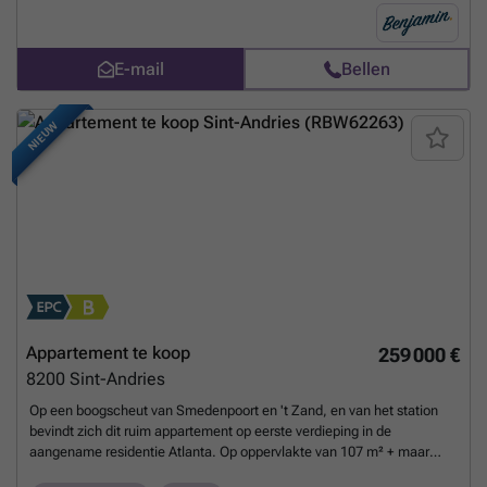
Elektriciteit conform - Asbestveilig asbestattest - Fietsenberging
aanwezig - Richtprijs: 199.000€ inclusief garage Schrijf je hier in voor
het bezoekmoment op 22 augustus: ###
Meer weten?
E-mail
Bellen
NIEUW
Appartement te koop
259 000 €
8200
Sint-Andries
Op een boogscheut van Smedenpoort en 't Zand, en van het station
bevindt zich dit ruim appartement op eerste verdieping in de
aangename residentie Atlanta. Op oppervlakte van 107 m² + maar
liefst 16 m² Z.O.-gericht terras (die tot deel in namiddag zon biedt).