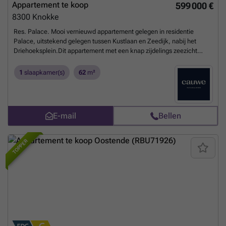
Appartement te koop
599 000 €
8300
Knokke
Res. Palace. Mooi vernieuwd appartement gelegen in residentie
Palace, uitstekend gelegen tussen Kustlaan en Zeedijk, nabij het
Driehoeksplein.Dit appartement met een knap zijdelings zeezicht
omvat lichtrijke woonkamer. De ingemaakte kast omvat een zeer
confortabel logeerbed voor 2 personen. Volledig ingerichte keuken
1
slaapkamer(s)
62
m²
met alle comfort (MIELE-toestellen) Apart toilet. Slaapkamer met
ingemaakte kasten en ensuite badkamer (wastafel en douche). Via de
slaapkamer is er toegang tot een aangenaam buitenterras. Praktische
berging met aansluiting voor wasmachine/droogkast. Privatieve kelder
E-mail
Bellen
en fietsenberging in de residentie. Ref. A727
Meer weten?
TOPPER