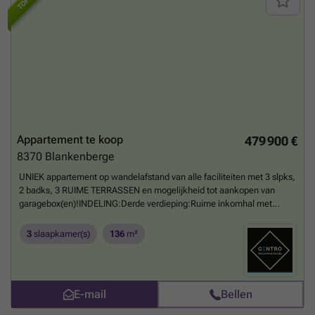
Appartement te koop
479 900 €
8370
Blankenberge
UNIEK appartement op wandelafstand van alle faciliteiten met 3 slpks,
2 badks, 3 RUIME TERRASSEN en mogelijkheid tot aankopen van
garagebox(en)!INDELING:Derde verdieping:Ruime inkomhal met
vestiaire - LICHTRIJKE living met volledig ingerichte open keuken
(wordt naar EIGEN SMAAK afgewerkt!/o.a. met dubbele spoelbak,
3
slaapkamer(s)
136
m²
kookeiland, inductiefornuis, dampkap, combi-oven, koelkast en
vaatwasmachine) - berging (met wasplaats) - afzonderlijk gastentoilet
(met lavabo) - badkamer 1 (o.a. met dubbel lavabomeubel en
inloopdouche of ligbad) - RUIME slaapkamer 1 - badkamer 2 (o.a. met
E-mail
Bellen
lavabomeubel en inloopdouche) - RUIME slaapkamer 2 -
FANTASTISCHE zonneterrassen rondom het appartement (Ganse dag