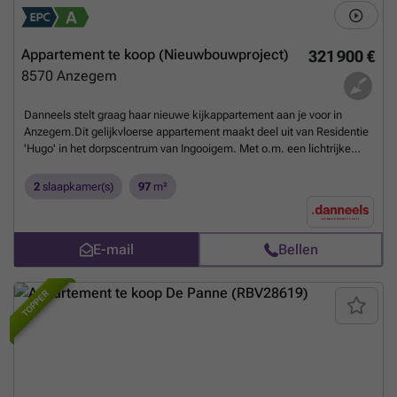
Appartement te koop (Nieuwbouwproject)
321 900 €
8570
Anzegem
Danneels stelt graag haar nieuwe kijkappartement aan je voor in
Anzegem.Dit gelijkvloerse appartement maakt deel uit van Residentie
'Hugo' in het dorpscentrum van Ingooigem. Met o.m. een lichtrijke
open ingedeelde leefruimte met eethoek, eilandkeuken en zithoek,
mooi zuid gericht terras en private tuin, 2 slaapkamers, ingerichte
2
slaapkamer(s)
97
m²
badkamer, apart toilet en wasplaats/berging.Voorzien van de nieuwste
technieken voor koeling, verwarming en ventilatie. Zonnepanelen
inclusief. Aankoop aan 6% btw mogelijk.Er is een ondergrondse
E-mail
Bellen
parkeerplaats of garage voorzien, net als extra bergingen en een
fietsenstalling.Kom het vooral zelf ontdekken tijdens een
bezoekje.
Meer weten?
TOPPER