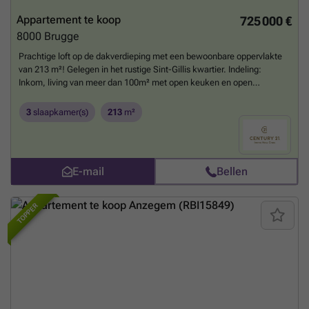
Appartement te koop
725 000 €
8000
Brugge
Prachtige loft op de dakverdieping met een bewoonbare oppervlakte
van 213 m²! Gelegen in het rustige Sint-Gillis kwartier. Indeling:
Inkom, living van meer dan 100m² met open keuken en open
gashaard, 3 slk, 2 badkamers, berging en 2 aparte toiletten. Er zijn ook
2 terrassen (27 m²) . Alles is zeer luxueus afgewerkt. De resterende
3
slaapkamer(s)
213
m²
afwerking gebeurt door de koper. Mogelijkheid tot het bijkopen van
een overdekte staanplaats aan € 50.000. Aankoop met
registratierechten.
Meer weten?
E-mail
Bellen
TOPPER