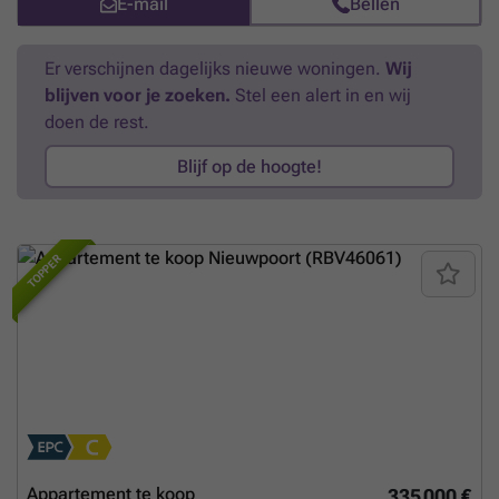
E-mail
Bellen
elektrische keuring * Geen lift aanwezig - lage gemeenschapskosten
* Momenteel verhuurd op jaarbasis (interessant als investering)
Meer
weten?
Er verschijnen dagelijks nieuwe woningen.
Wij
blijven voor je zoeken.
Stel een alert in en wij
doen de rest.
Blijf op de hoogte!
TOPPER
Appartement te koop
335 000 €