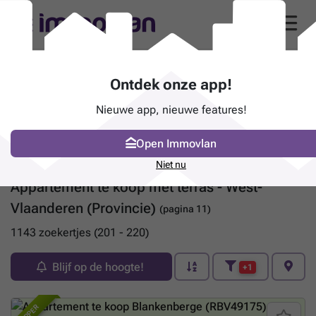
Ontdek onze app!
Nieuwe app, nieuwe features!
Open Immovlan
Niet nu
Appartement te koop met terras - West-
Vlaanderen (Provincie)
(pagina 11)
1143 zoekertjes (201 - 220)
Blijf op de hoogte!
+1
TOPPER