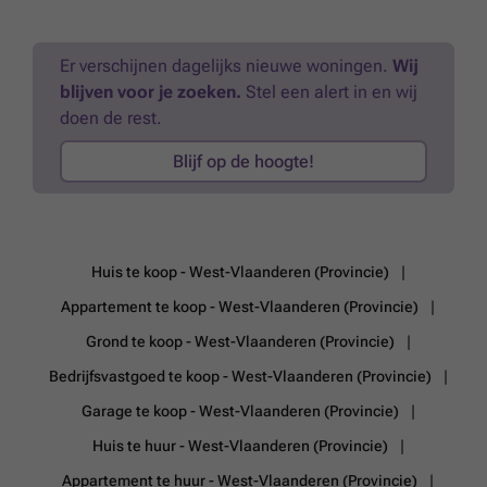
Rustige ligging met vlotte verbinding naar omliggende steden Prijzen
exclusief btw en kosten. Neem vandaag nog contact met ons op voor
meer informatie of plan een persoonlijke rondleiding. Ontdek zelf de
Er verschijnen dagelijks nieuwe woningen.
Wij
kwaliteit, de ruimte en de aangename woonomgeving die dit project
blijven voor je zoeken.
Stel een alert in en wij
te bieden heeft.
Meer weten?
doen de rest.
Blijf op de hoogte!
Huis te koop - West-Vlaanderen (Provincie)
Appartement te koop - West-Vlaanderen (Provincie)
Grond te koop - West-Vlaanderen (Provincie)
Bedrijfsvastgoed te koop - West-Vlaanderen (Provincie)
Garage te koop - West-Vlaanderen (Provincie)
Huis te huur - West-Vlaanderen (Provincie)
Appartement te huur - West-Vlaanderen (Provincie)