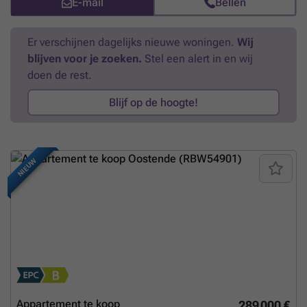
E-mail
Bellen
ook aparte berging en fietsenberging aanwezig. Op technisch vlak: -
Dak renovatie gebeurd - Liften werden recent up to date gezet. KI:
XXX, EPC: 226 kwh/m2jaar Vergunning uitgereikt, woongebied, geen
Er verschijnen dagelijks nieuwe woningen.
Wij
rechterlijke herstelmaatregelen of bestuursmaatregelen opgelegd,
blijven voor je zoeken.
Stel een alert in en wij
voorkooprecht, geen verkavelingsvergunning. Watertoets: P-score: B,
G-score:B
Meer weten?
doen de rest.
Blijf op de hoogte!
NIEUW
Appartement te koop
289 000 €