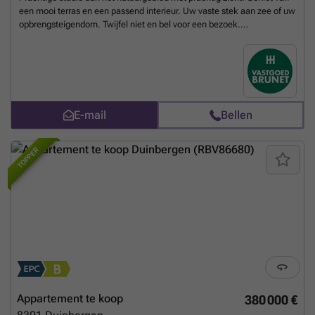
een mooi terras en een passend interieur. Uw vaste stek aan zee of uw
opbrengsteigendom. Twijfel niet en bel voor een bezoek.
Beslaglegging: Nee / Geïnventariseerd erfgoed: Nee / Rechterlijke of
bestuurlijke maatregel: Nee / Leegstand: Nee / Stedenbouwkundig
attest: Nee
Meer weten?
E-mail
Bellen
TOPPER
Appartement te koop
380 000 €