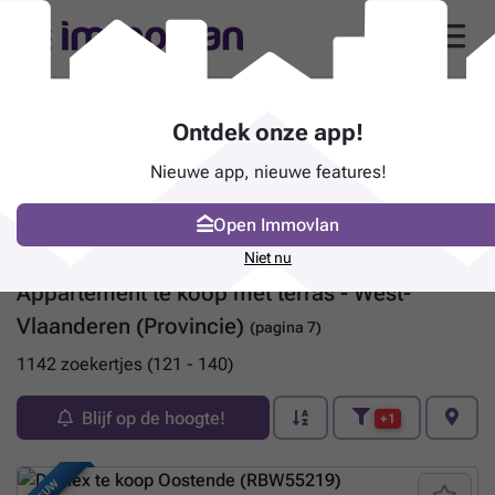
Ontdek onze app!
Nieuwe app, nieuwe features!
Open Immovlan
Niet nu
Appartement te koop met terras - West-
Vlaanderen (Provincie)
(pagina 7)
1142 zoekertjes (121 - 140)
Blijf op de hoogte!
+1
NIEUW