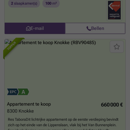
is er nog een apart toilet aanwezig. Het appartement biedt een
2
slaapkamer(s)
100
m²
zijdelings parkzicht en heeft ook een kelder. Alsook is het
appartement op loopafstand van het strand, stadspark, winkelstraten,
... Dit appartement is perfect geschikt als woonappartement of
tweede verblijf. Kom dit zeker bezoeken!
Meer weten?
E-mail
Bellen
TOPPER
Appartement te koop
660 000 €
8300
Knokke
Res TaboraDit lichtrijke appartement op de eerste verdieping bevindt
zich op het einde van de Lippenslaan, vlak bij het Van Bunnenplein.