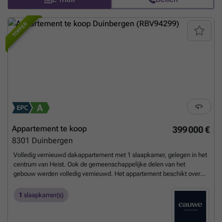
badkamer, waarvan één heel grote. Tevens voorzien van elektrische
stores en airco. Ondergrondse garagebox inbegrepen in de prijs. EPC
Label A!!! Bel of mail ons snel om deze topper te bezoeken!!!!
Meer
TOPPER
weten?
Appartement te koop
399 000 €
8301
Duinbergen
Volledig vernieuwd dakappartement met 1 slaapkamer, gelegen in het
centrum van Heist. Ook de gemeenschappelijke delen van het
gebouw werden volledig vernieuwd. Het appartement beschikt over
een groot zuidgericht terras palende aan de woonkamer en grote
schuiframen die zorgen voor veel lichtinval en een open gevoel.
1
slaapkamer(s)
Moderne afwerking, lichtrijke leefruimte en een uitstekende ligging
vlak bij winkels, horeca en het strand. Geen btw van toepassing.
Meer
weten?