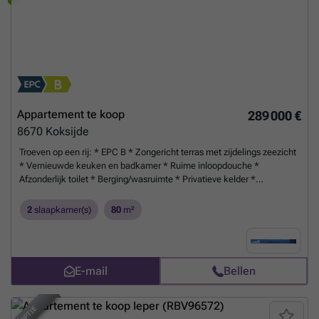
Appartement te koop
289 000 €
8670
Koksijde
Troeven op een rij: * EPC B * Zongericht terras met zijdelings zeezicht
* Vernieuwde keuken en badkamer * Ruime inloopdouche *
Afzonderlijk toilet * Berging/wasruimte * Privatieve kelder *
Elektriciteit conform * Topligging nabij zee, winkels en centrum
Mogelijkheid tot aankoop van een garage in een nabijgelegen
2
slaapkamer(s)
80
m²
residentie voor € 48.000.
Meer weten?
E-mail
Bellen
TOPPER
OPTIE