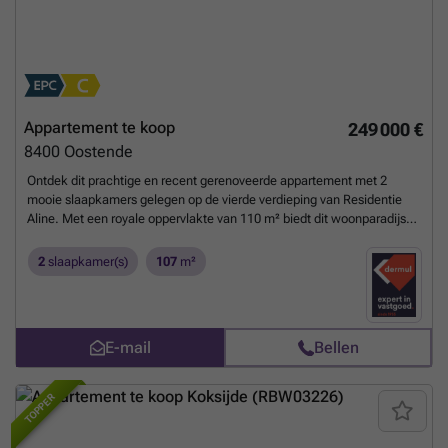
Appartement te koop
249 000 €
8400
Oostende
Ontdek dit prachtige en recent gerenoveerde appartement met 2
mooie slaapkamers gelegen op de vierde verdieping van Residentie
Aline. Met een royale oppervlakte van 110 m² biedt dit woonparadijs
volop ruimte en comfort. Geniet van een lichte, ruime living waar je
heerlijk kunt ontspannen. Daarnaast beschik je over handige fietsen-
2
slaapkamer(s)
107
m²
en kelderberging, ideaal voor extra opslag. Met zijn uitstekende prijs-
kwaliteitverhouding is dit de perfecte kans om jouw nieuwe thuis te
bemachtigen! Wacht niet langer en maak snel een afspraak voor een
bezichtiging. Dit is dé kans waar je op hebt gewacht!
Meer weten?
E-mail
Bellen
TOPPER