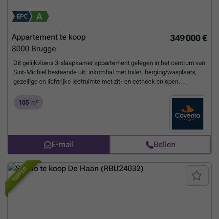
Appartement te koop
349 000 €
8000
Brugge
Dit gelijkvloers 3-slaapkamer appartement gelegen in het centrum van
Sint-Michiel bestaande uit: inkomhal met toilet, berging/wasplaats,
gezellige en lichtrijke leefruimte met zit- en eethoek en open,
geïnstalleerde keuken, 3 slaapkamers, badkamer met dubbele
wastafel met meubel en inloopdouche.Verder is er een aangenaam
105
m²
terras/tuin voorzien. Afgesloten staanplaats met aansluitende berging
(10.000€)Troeven?+ Recent gebouw (2017);+ Centrale ligging nabij
station Brugge;+ Instapklaar en energiezuinig (label A);+ Vrij bij akte;+
Topper in zijn klasse!EPC label AGrijp deze kans en maak van deze
E-mail
Bellen
eigendom uw thuis! Benieuwd naar dit pand of een andere eigendom?
### – ###
Meer weten?
TOPPER