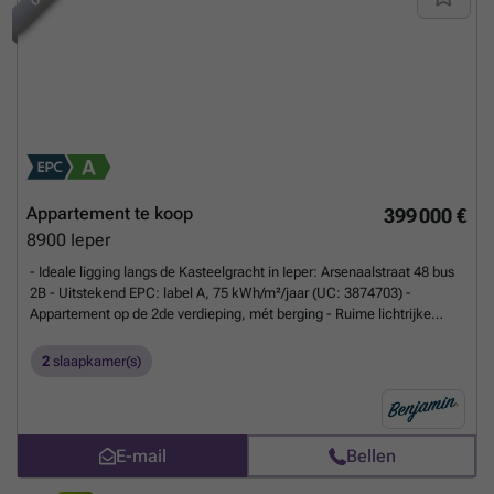
Appartement te koop
399 000 €
8900
Ieper
- Ideale ligging langs de Kasteelgracht in Ieper: Arsenaalstraat 48 bus
2B - Uitstekend EPC: label A, 75 kWh/m²/jaar (UC: 3874703) -
Appartement op de 2de verdieping, mét berging - Ruime lichtrijke
leefruimte met open keuken - 2 slaapkamers - Dressing - Badkamer
met ligbad, dubbele wastafel en toilet - Ruim, zongericht terras met
2
slaapkamer(s)
prachtig uitzicht - Technische berging - Aparte berging - Richtprijs: €
399.000 - Optie tot aankopen ondergrondse garage
Meer weten?
E-mail
Bellen