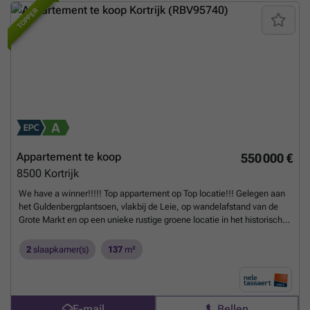
TOPPER
Appartement te koop
550 000 €
8500
Kortrijk
We have a winner!!!!! Top appartement op Top locatie!!! Gelegen aan
het Guldenbergplantsoen, vlakbij de Leie, op wandelafstand van de
Grote Markt en op een unieke rustige groene locatie in het historisch
hart van Kortrijk!! Wat kan u meer verlangen? Op de 3de verdieping en
bestaande uit hal met vestiaire en apart toilet, super ruime living met
2
slaapkamer(s)
137
m²
aansluitend bureelruimte en eethoek. Groot en zeer aangenaam terras
van waar u een prachtig uitzicht heeft op het groene stadspark.
Volledige geïnstalleerde keuken met achterliggende berging. Twee
ruime slaapkamers met ingemaakte kasten met elk hun eigen
E-mail
Bellen