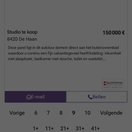
Studio te koop
150 000 €
8420
De Haan
Deze parel ligt in dit autoluw domein direct aan het buitenzwembad
waardoor u continu een fijn vakantiegevoel heeft!Indeling: inkomhall
met slaaphoek; badkamer met douche, toilet en wastafel;
woonkamer met open kitchinette; groot terras.Het pand wordt
gemeubeld aangeboden en u heeft bovendien de mogelijkheid om een
buitenparking op het domein zelf aan te kopen mits supplement van
19.500€.Deze topper heeft een EPC van 380 (Label D).
Meer weten?
E-mail
Bellen
Vorige
6
7
8
9
10
Volgende
1+
11+
21+
31+
41+