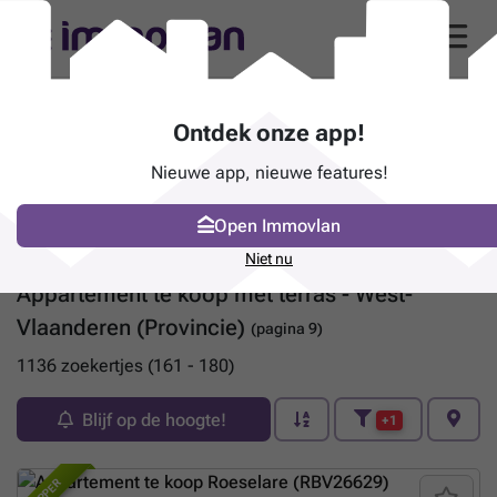
Ontdek onze app!
Nieuwe app, nieuwe features!
Open Immovlan
Niet nu
Appartement te koop met terras - West-
Vlaanderen (Provincie)
(pagina 9)
1136 zoekertjes (161 - 180)
Blijf op de hoogte!
+1
TOPPER