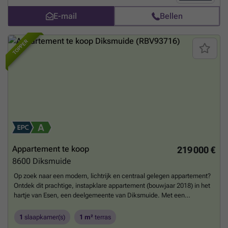
E-mail
Bellen
TOPPER
Appartement te koop
219 000 €
8600
Diksmuide
Op zoek naar een modern, lichtrijk en centraal gelegen appartement?
Ontdek dit prachtige, instapklare appartement (bouwjaar 2018) in het
hartje van Esen, een deelgemeente van Diksmuide. Met een
uitstekend E-peil (A-label) geniet u hier van een zeer lage
energiefactuur en maximaal comfort. Troeven: * Energiezuinig (A-
1
slaapkamer(s)
1 m²
terras
label): Recent gebouw (2018), volledig volgens de nieuwste normen. *