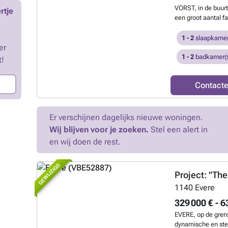
stelsel van regist
VORST, in de buurt
rtje
onder het btw-stels
een groot aantal fac
ontdekken bij L&P
zeer rustige en ge
ontwikkeling "FO
1 - 2
slaapkamer
er
(van studio's tot 
een eigen individ
1 - 2
badkamer(
t!
erkers die veel lic
TERRAS en een ve
Contact
binnenplein. Het 
en duurzaamheidsc
akoestische isolat
dubbele doorstromi
Er verschijnen dagelijks nieuwe woningen.
meerprijs. Verkoo
Wij blijven voor je zoeken.
Stel een alert in
registratierechte
en wij doen de rest.
stelsel (6% btw m
informatie bij L&P 
GEWIJZIGD
Project: "Th
1140
Evere
329 000 € - 6
EVERE, op de gren
dynamische en ster