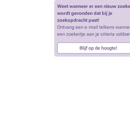
Weet wanneer er een nieuw zoeke
wordt gevonden dat bij je
zoekopdracht past!
Ontvang een e-mail telkens wanne
een zoekertje aan je criteria voldoe
Blijf op de hoogte!