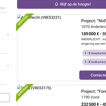
Blijf op de hoogte!
GEWIJZIGD
Project: "Nid
1070
Anderlec
189 000 € - 5
ANDERLECHT , wijk
omgeving aan het K
faciliteiten (Zuids
Shopping), biedt h
1 - 3
slaapkamer
NIEUWE APPARTEME
45 tot 149 m², ver
1 - 2
badkamer(
genietend van mo
GEMEENSCHAPPELI
Contact
hedendaags design z
lichtinval. Bovend
kwaliteit van de g
GEWIJZIGD
van een comfortab
Project: "Fore
energieprestaties.
1190
Vorst
het gelijkvloers. 
in de ondergrondse
232 500 € - 4