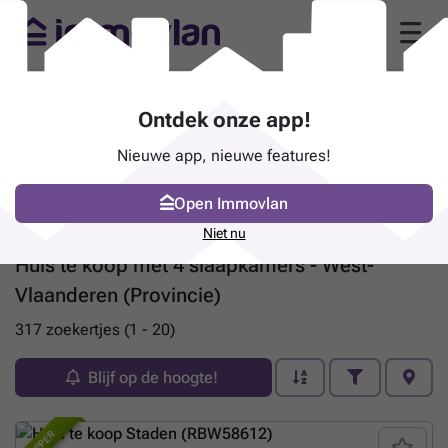
Ontdek onze app!
Nieuwe app, nieuwe features!
Open Immovlan
Niet nu
Huis te koop met 4 slaapkamers - West-
Vlaanderen (Provincie)
317 zoekertjes (1 - 20)
Blijf op de hoogte!
TOPPER