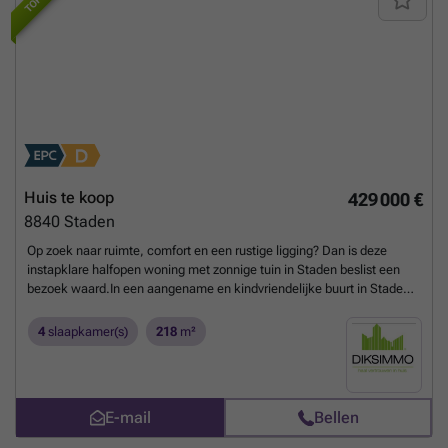
Huis te koop
429 000 €
8840
Staden
Op zoek naar ruimte, comfort en een rustige ligging? Dan is deze
instapklare halfopen woning met zonnige tuin in Staden beslist een
bezoek waard.In een aangename en kindvriendelijke buurt in Staden,
gelegen in de Boudewijnlaan, bevindt zich deze ruime en instapklare
halfopen woning. Deze residentiële straat kenmerkt zich door haar
4
slaapkamer(s)
218
m²
rustige karakter en beperkt doorgaand verkeer, wat zorgt voor een
veilige en aangename leefomgeving.Staden staat bekend om zijn
landelijke charme en gezinsvriendelijke sfeer, met een mooi
evenwicht tussen rust en bereikbaarheid. U bevindt zich op korte
E-mail
Bellen
afstand van het centrum, waar u terecht kan voor winkels, scholen en
andere dagelijkse voorzieningen. Daarnaast geniet de woning van een