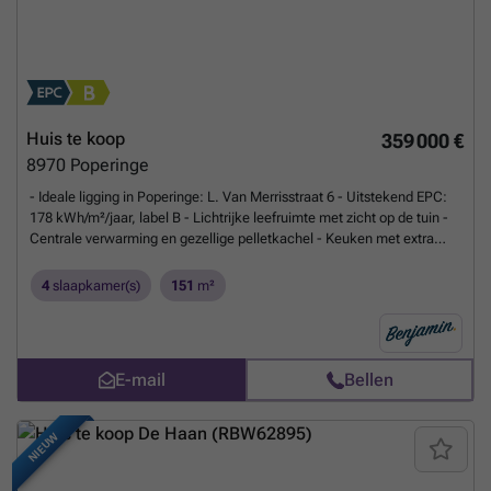
op matexi.be/devlieger of contacteer vrijblijvend onze sales consultant
op ###
Meer weten?
Huis te koop
359 000 €
8970
Poperinge
- Ideale ligging in Poperinge: L. Van Merrisstraat 6 - Uitstekend EPC:
178 kWh/m²/jaar, label B - Lichtrijke leefruimte met zicht op de tuin -
Centrale verwarming en gezellige pelletkachel - Keuken met extra
eetplaats - 4 slaapkamers - Badkamer met douchebad, wastafel en
extra toilet - Zolder met zoldertrap - Omheinde tuin met terras en
4
slaapkamer(s)
151
m²
tuinhuis - Inpandige garage met oprit - Regenwaterput +
waterverzachter - Richtprijs: € 369.000
Meer weten?
E-mail
Bellen
NIEUW