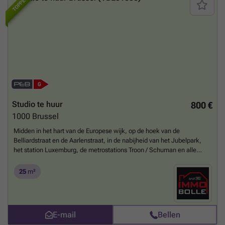
TOPPER
Studio te huur
800 €
1000
Brussel
Midden in het hart van de Europese wijk, op de hoek van de
Belliardstraat en de Aarlenstraat, in de nabijheid van het Jubelpark,
het station Luxemburg, de metrostations Troon / Schuman en alle
faciliteiten, mooi GEMEUBELD studio van 25m² (volgens EPC) gelegen
op de gelijkvloerse verdieping van een gebouw van 7 verdiepingen. De
25
m²
studio bestaat uit: een inkomhal met apart toilet, een woonkamer, een
ingerichte keuken en een doucheruimte. Private kelder. Collectieve
gasketel. Dubbele beglazing. Huurcontract van minimum 1 jaar
gewenst. Onmiddellijk beschikbaar. Meer informatie op onze site:
E-mail
Bellen
### (referentie: 7796618)
Meer weten?