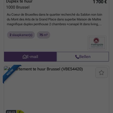
Duplex te huur
1 700 €
1000
Brussel
Au Coeur de Bruxelles dans le quartier recherché du Sablon non loin
du Mont des Arts de la Grand Place dans superbe Maison de Maître
magnifique duplex penthouse 2 chambres +canapé lit dans living,
grande terrasse , entièrement meublé, plancher au sol mobilier design
comprenant : living/ salle à manger, cuisine US super équipée, 2
2
slaapkamer(s)
75
m²
chambres, salle de douches A proximité de la gare centrale et des
transports en commun, des restaurants , des musées, des
commerces, ### BAIL SOCIETE OK . .A visiter sans tarder !!!!
###
Meer weten?
E-mail
Bellen
NIEUW