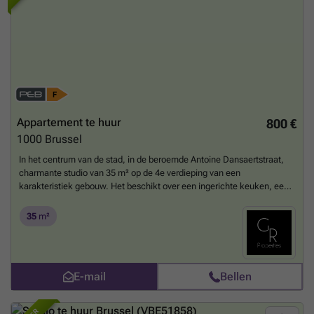
Appartement te huur
800 €
1000
Brussel
In het centrum van de stad, in de beroemde Antoine Dansaertstraat,
charmante studio van 35 m² op de 4e verdieping van een
karakteristiek gebouw. Het beschikt over een ingerichte keuken, een
doucheruimte met toilet, een woonruimte met aangrenzend balkon
Huurprijs 800 €/maand Forfaitaire kosten 150 €/maand, alles
35
m²
inbegrepen (verwarming, water, elektriciteit, gemeenschappelijke
kosten) EPB G Absoluut een bezichtiging waard!
Meer weten?
E-mail
Bellen