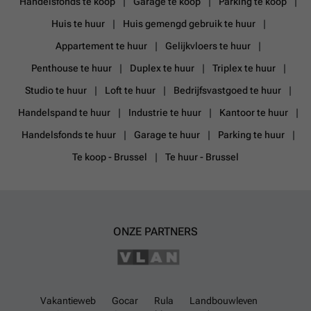
Handelsfonds te koop
Garage te koop
Parking te koop
Huis te huur
Huis gemengd gebruik te huur
Appartement te huur
Gelijkvloers te huur
Penthouse te huur
Duplex te huur
Triplex te huur
Studio te huur
Loft te huur
Bedrijfsvastgoed te huur
Handelspand te huur
Industrie te huur
Kantoor te huur
Handelsfonds te huur
Garage te huur
Parking te huur
Te koop - Brussel
Te huur - Brussel
ONZE PARTNERS
Vakantieweb
Gocar
Rula
Landbouwleven