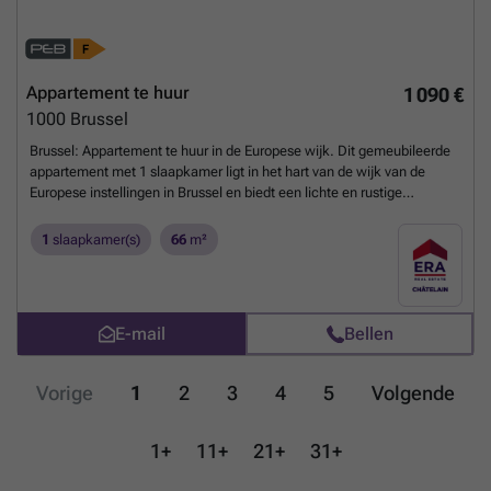
Appartement te huur
1 090 €
1000
Brussel
Brussel: Appartement te huur in de Europese wijk. Dit gemeubileerde
appartement met 1 slaapkamer ligt in het hart van de wijk van de
Europese instellingen in Brussel en biedt een lichte en rustige
woonomgeving. Het bevindt zich op de tweede verdieping van een
kleinschalig, goed onderhouden gebouw, dicht bij winkels, openbaar
1
slaapkamer(s)
66
m²
vervoer en groenvoorzieningen. Indeling: Het appartement bestaat uit
een lichte woonkamer, een aparte keuken, een slaapkamer en een
badkamer. Troeven: • Lichtrijk appartement • Kleinschalig gebouw –
lage gemeenschappelijke kosten • Gegeerde locatie nabij de
E-mail
Bellen
instellingen. Gemeenschappelijke kosten: forfaitair bedrag van €50
Beschikbaarheid: 1 september 2026 Informatie en bezichtigingen:
### Ontdek al ons huuraanbod in Brussel op era.be/chatelain
Meer
Vorige
1
2
3
4
5
Volgende
weten?
1+
11+
21+
31+