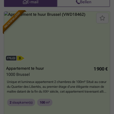
E-mail
Bellen
PRIJS GEWIJZIGD
Appartement te huur
1 900 €
1000
Brussel
Unique et lumineux appartement 2 chambres de 100m² Situé au cœur
du Quartier des Libertés, au premier étage d’une élégante maison de
maître datant de la fin du XIXᵉ siècle, cet appartement traversant allie
le charme de l’ancien à une configuration intérieure atypique, avec
une terrasse côté jardin et un balcon côté rue. La lumière naturelle
2
slaapkamer(s)
100
m²
entre des deux côtés, créant une atmosphère lumineuse et
accueillante dans tout l’appartement. Celui-ci se trouve rue de la