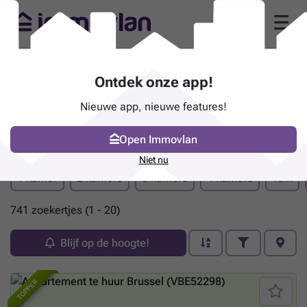
Ontdek onze app!
Nieuwe app, nieuwe features!
Open Immovlan
Pand te huur - Brussel
Niet nu
1 kamer
2 kamers
3 kamers
4 kamers
Tuin
741 zoekertjes (1 - 20)
Blijf op de hoogte!
TOPPER