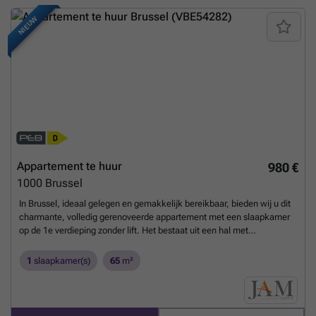
een bezoek kunt u contact opnemen via ###
Meer weten?
NIEUW
Appartement te huur
980 €
1000
Brussel
In Brussel, ideaal gelegen en gemakkelijk bereikbaar, bieden wij u dit
charmante, volledig gerenoveerde appartement met een slaapkamer
op de 1e verdieping zonder lift. Het bestaat uit een hal met
ingebouwde kast, een lichte woonkamer met open keuken, een
slaapkamer van 13m2, een badkamer met wasmachine en een apart
1
slaapkamer(s)
65
m²
toilet. Ideaal voor een alleenstaande of een stel. De flat wordt
schoongemaakt voordat de sleutels worden overhandigd. Beschikbaar
per direct. PEB D. Ga voor meer informatie naar ### of bel
###
Meer weten?