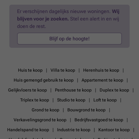
Er verschijnen dagelijks nieuwe woningen.
Wij
blijven voor je zoeken.
Stel een alert in en wij
doen de rest.
Blijf op de hoogte!
Huis te koop
Villa te koop
Herenhuis te koop
Huis gemengd gebruik te koop
Appartement te koop
Gelijkvloers te koop
Penthouse te koop
Duplex te koop
Triplex te koop
Studio te koop
Loft te koop
Grond te koop
Bouwgrond te koop
Verkavelingsgrond te koop
Bedrijfsvastgoed te koop
Handelspand te koop
Industrie te koop
Kantoor te koop