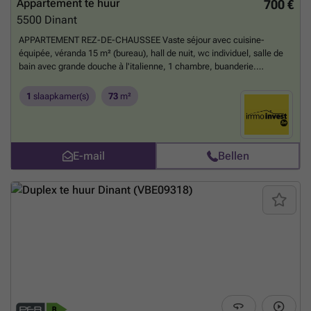
Appartement te huur
700 €
5500
Dinant
APPARTEMENT REZ-DE-CHAUSSEE Vaste séjour avec cuisine-
équipée, véranda 15 m² (bureau), hall de nuit, wc individuel, salle de
bain avec grande douche à l'italienne, 1 chambre, buanderie.
Equipements : ventilo-convecteurs avec pompe à chaleur, vélux
électriques, châssis double vitrage + volets électriques, tentures,
1
slaapkamer(s)
73
m²
agréation électrique. LIBRE D'OCCUPATION AU 15/09/2026 Prix :
700,00 € + provision mensuelle pour l'eau 30,00 €. ENVOYER UNE
CANDIDATURE COMPLETE PAR MAIL SUR ### AVANT LA
VISITE.
Meer weten?
E-mail
Bellen