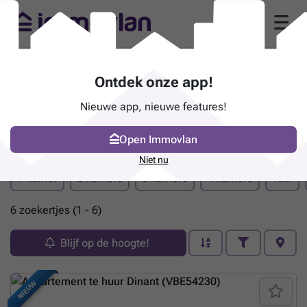
Ontdek onze app!
Nieuwe app, nieuwe features!
Open Immovlan
Pand te huur - Dinant
Niet nu
1 kamer
2 kamers
3 kamers
4 kamers
Tuin
6 zoekertjes (1 - 6)
Blijf op de hoogte!
NIEUW