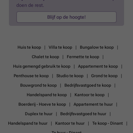
doen de rest.
Blijf op de hoogte!
Huis te koop
Villa te koop
Bungalow te koop
Chalet te koop
Fermette te koop
Huis gemengd gebruik te koop
Appartement te koop
Penthouse te koop
Studio te koop
Grond te koop
Bouwgrond te koop
Bedrijfsvastgoed te koop
Handelspand te koop
Kantoor te koop
Boerderij - Hoeve te koop
Appartement te huur
Duplex te huur
Bedrijfsvastgoed te huur
Handelspand te huur
Kantoor te huur
Te koop - Dinant
Te huur - Dinant