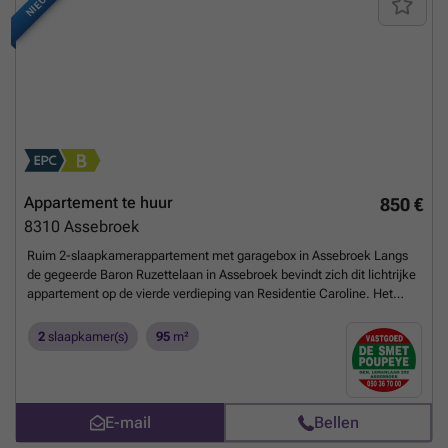
NIEUW
Appartement te huur
850 €
8310
Assebroek
Ruim 2-slaapkamerappartement met garagebox in Assebroek Langs
de gegeerde Baron Ruzettelaan in Assebroek bevindt zich dit lichtrijke
appartement op de vierde verdieping van Residentie Caroline. Het
appartement beschikt over een praktische inkomhal met gastentoilet,
een ruime leefruimte met sierhaard en voldoende plaats voor een
2
slaapkamer(s)
95
m²
gezellige zit- en eethoek. De ingerichte keuken is voorzien van een
oven, elektrische kookplaat, dampkap en koelkast en biedt
rechtstreeks toegang tot het terras. Verder omvat het appartement
een handige berging, een vernieuwde badkamer met ruime
E-mail
Bellen
inloopdouche, lavabo in meubel en aansluiting voor een wasmachine
en twee volwaardige slaapkamers. Extra bergruimte vindt u in de