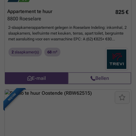
Appartement te huur
825 €
8800
Roeselare
2-slaapkamerappartement gelegen in Roeselare Indeling: inkomhal, 2
slaapkamers, leefruimte met keuken, terras, apart toilet, bergruimte
met aansluiting voor een wasmachine EPC: A (62) €825+ €80
syndicale kosten Beschikbaar vanaf 01/11/2026
Meer weten?
2
slaapkamer(s)
68
m²
E-mail
Bellen
NIEUW