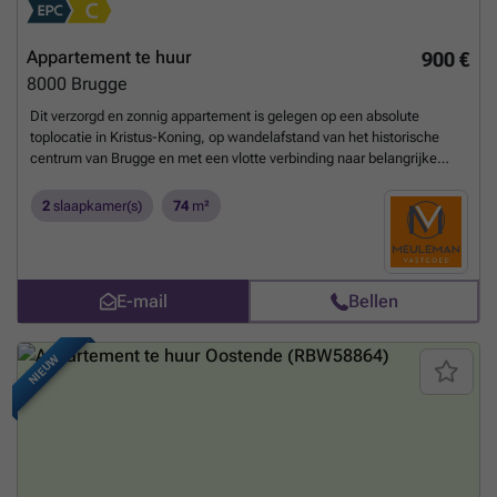
Appartement te huur
900 €
8000
Brugge
Dit verzorgd en zonnig appartement is gelegen op een absolute
toplocatie in Kristus-Koning, op wandelafstand van het historische
centrum van Brugge en met een vlotte verbinding naar belangrijke
invalswegen. De perfecte combinatie van rust, bereikbaarheid en
stedelijke voorzieningen. Het appartement is gelegen op de tweede
2
slaapkamer(s)
74
m²
verdieping (geen lift aanwezig!). Omvat een inkomhal, LICHTRIJKE
woonkamer met balkon, een ingerichte keuken, twee slaapkamers,
ingerichte badkamer, voorzien van inloopdouche, lavabo en toilet. Het
appartement bevat ook een terras en een RUIME private kelderberging
E-mail
Bellen
(15m²). Dit is ideaal voor de fietsen en voor uw wasmachine en
droogkast.Algemene kosten bedragen 25 euro per maand.
VERZORGDE RESIDENTIE!
Meer weten?
NIEUW