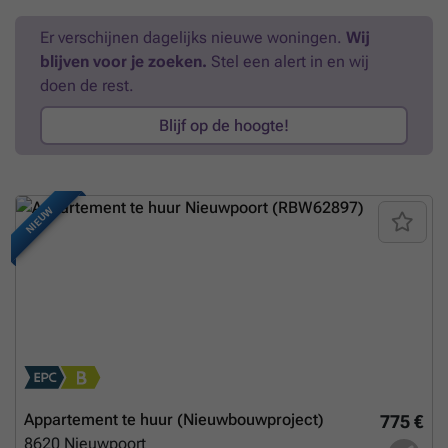
overloop - living (parket) : met gaskachel - 4,5m x 5m - recent
ingerichte keuken : dampkap, keramische kookplaat en frigo :
Er verschijnen dagelijks nieuwe woningen.
Wij
5mx4,80m - slaapkamer 1 : (laminaat) met ingemaakte kast :
blijven voor je zoeken.
Stel een alert in en wij
4mx4,50m - slaapkamer 2 : (laminaat) : 2mx3,20m - recent ingerichte
badkamer : lavabo in meubel, douche en aansluiting wasmachine en
doen de rest.
droogkast : 2,65mx2,40m * terrasje * kelder * berging op de
algemene delen mogelijkheid tot huren van een autostaanplaats aan €
Blijf op de hoogte!
60/maand
Meer weten?
NIEUW
Appartement te huur (Nieuwbouwproject)
775 €
8620
Nieuwpoort