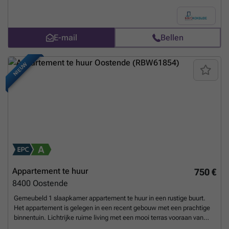
woonkamer met directe toegang tot het zonneterras (8,70 x 2,10).
Open en volledig ingerichte keuken en een afzonderlijke berging, een
badkamer met inloopdouche en twee slaapkamers. Individuele
centrale verwarming op gas.Huurprijs: €1100/maand - syndicuskosten
E-mail
Bellen
inclusief.Beschikbaar vanaf 1 oktober 2026. Enkel te bezoeken op
afspraak.
Meer weten?
NIEUW
Appartement te huur
750 €
8400
Oostende
Gemeubeld 1 slaapkamer appartement te huur in een rustige buurt.
Het appartement is gelegen in een recent gebouw met een prachtige
binnentuin. Lichtrijke ruime living met een mooi terras vooraan van
9m², zongericht. De keuken is ingericht met een frigo met vriesvak,