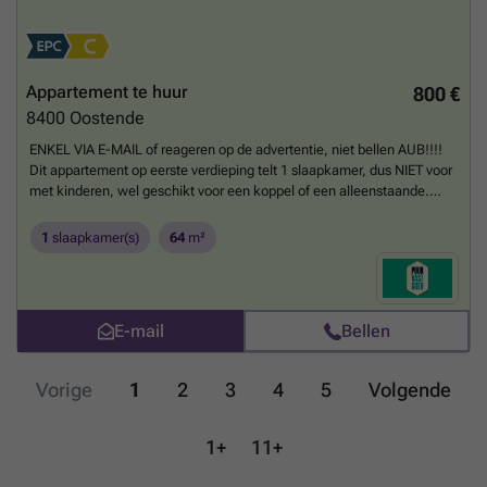
Appartement te huur
800 €
8400
Oostende
ENKEL VIA E-MAIL of reageren op de advertentie, niet bellen AUB!!!!
Dit appartement op eerste verdieping telt 1 slaapkamer, dus NIET voor
met kinderen, wel geschikt voor een koppel of een alleenstaande.
Inkom met toilet en douchekamer, ruime living met open ingerichte
keuken met kookeiland en voorzien van alle toestellen inclusief
1
slaapkamer(s)
64
m²
vaatwas. nis voor wasmachine te plaatsen, ruime slaapkamer. Vrij
vanaf 01/09. Enkel bezoek via e-mail ### aanvragen - niet opbellen!
Vaste bezoekmomenten, maar die zijn beperkt.
Meer weten?
E-mail
Bellen
Vorige
1
2
3
4
5
Volgende
1+
11+