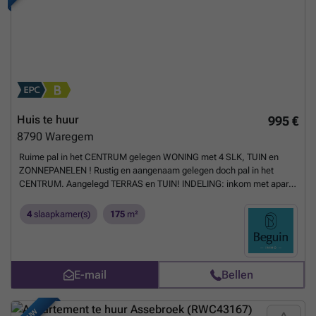
Perretje).
Meer weten?
Huis te huur
995 €
8790
Waregem
Ruime pal in het CENTRUM gelegen WONING met 4 SLK, TUIN en
ZONNEPANELEN ! Rustig en aangenaam gelegen doch pal in het
CENTRUM. Aangelegd TERRAS en TUIN! INDELING: inkom met apart
toilet, grote lichtrijke leefruimte met geïnstalleerde keuken,
berging/wasplaats, kelder. Op het 1ste verdiep bevinden zich de
4
slaapkamer(s)
175
m²
overloop, 2 slaapkamers en badkamer (dubbele lavabo, ligbad met
douchemogelijkheid). Op het 2de verdiep bevinden zich 2
slaapkamers. TROEVEN: dubbele beglazing PVC, centrale verwarming
op aardgas - hoogrendementsketel, CONFORME elektr. Bezoek na
E-mail
Bellen
afspraak met IMMO BEGUIN: mail naar ###
Meer weten?