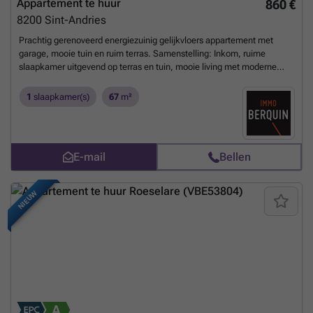
Appartement te huur
860 €
8200
Sint-Andries
Prachtig gerenoveerd energiezuinig gelijkvloers appartement met
garage, mooie tuin en ruim terras. Samenstelling: Inkom, ruime
slaapkamer uitgevend op terras en tuin, mooie living met moderne
open keuken uitgevend op terras en tuin. Moderne douchekamer met
dubbele lavabo, apart toilet. Garagebox verbonden met de tuin (75 €
1
slaapkamer(s)
67
m²
p/m). Beheerskosten 10 €p/m. Onmiddellijk vrij.
Meer weten?
E-mail
Bellen
NIEUW