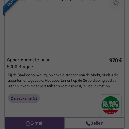
NIEUW
Appartement te huur
970 €
8000
Brugge
Bij de Stadsschouwburg, op enkele stappen van de Markt, vindt u dit
appartementsgebouw. Het appartement op de 2e verdieping bestaat
uit een inkom met apart toilet en vestiairekast, bureauruimte op
overloop, living met parket, recent ingerichte keuken met toestellen ,
badkamer met lavabo en ligbad, 2 slaapkamers, terras, berging in de
2
slaapkamer(s)
algemene gang en een kelder. De totale bewoonbare oppervlakte is
130m². mogelijkheid tot huren van een autostaanplaats aan €
60/maand. ### Voor meer info of een bezoek, contacteer ons ###
of kom langs op ons kantoor te Hoefijzerlaan 1 ('t Zand) Brugge. -
E-mail
Bellen
inkom met apart toilet en ingemaakte kast - bureauruimte op de