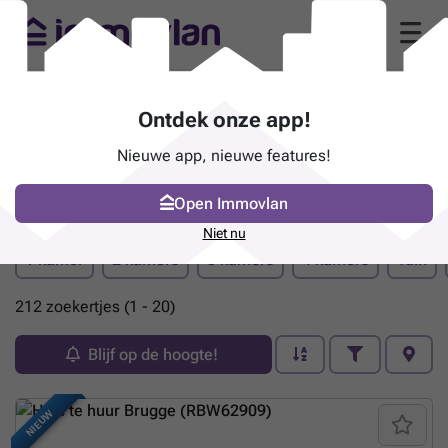
Ontdek onze app!
Nieuwe app, nieuwe features!
Open Immovlan
Pand te huur - West-Vlaanderen (Provincie)
Niet nu
1 kamer
2 kamers
3 kamers
4 kamers
Tuin
212 zoekertjes (1 - 20)
Blijf op de hoogte!
NIEUW