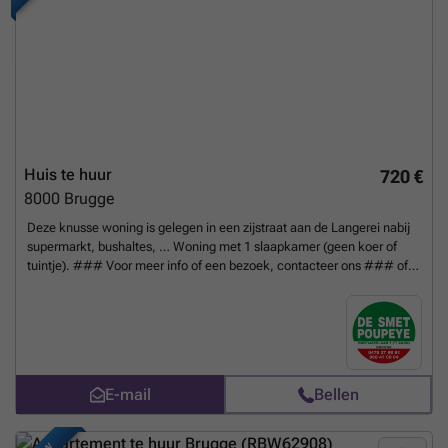
Huis te huur
720 €
8000
Brugge
Deze knusse woning is gelegen in een zijstraat aan de Langerei nabij
supermarkt, bushaltes, … Woning met 1 slaapkamer (geen koer of
tuintje). ### Voor meer info of een bezoek, contacteer ons ### of
kom langs op ons kantoor te Hoefijzerlaan 1 ('t Zand) Brugge.
gelijkvloers : - inkom / living (tegels) : 3.70 x 3.50 met gaskachel -
recente ing. keuken : dampkap, elektrische kookplaat, oven en frigo)
1e verdieping : - slaapkamer (tapijt) 5.60 x 3.50 - badkamer : lavabo,
douche en toilet GEEN KOER of TUINTJE. *alles is recent geschilderd!
*totaal bruikbare vloeroppervlakte 43 m²
Meer weten?
E-mail
Bellen