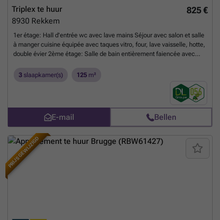
bovendien een extra geventileerde buitenberging, voorzien van eigen
Triplex te huur
825 €
elektriciteit en wateraansluiting. Extra troef: een garagebox is
8930
Rekkem
inbegrepen in de huurprijs! Voor meer info bel ### of kom langs op
ons kantoor te Assebroek, Generaal Lemanlaan 202 (´t
1er étage: Hall d'entrée wc avec lave mains Séjour avec salon et salle
Perretje).
Meer weten?
à manger cuisine équipée avec taques vitro, four, lave vaisselle, hotte,
double évier 2ème étage: Salle de bain entièrement faiencée avec
baignoire, lavabo et wc 2 grandes chambres carrelées 3ème étage: 1
chambre avec parquet Caractéristiques: Chauffage central au gaz
3
slaapkamer(s)
125
m²
Parlophone Persiennes partout Charges: Provision mensuelle de 8€
pour les charges communes
Meer weten?
E-mail
Bellen
PRIJS GEWIJZIGD