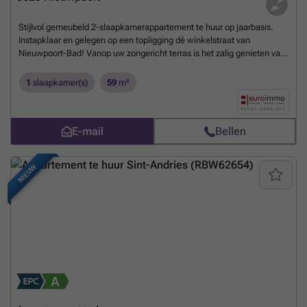
Stijlvol gemeubeld 2-slaapkamerappartement te huur op jaarbasis.
Instapklaar en gelegen op een topligging dé winkelstraat van
Nieuwpoort-Bad! Vanop uw zongericht terras is het zalig genieten van
deze bruisende badstad. Dit appartement combineert comfort, stijl en
al wat een mens wensen kan om er z'n eigen stek van te maken. 2
1
slaapkamer(s)
59
m²
slaapkamers waarvan 1 ingericht als dressing.Mogelijkheid tot het
bijhuren van een garage in de nabijheid.50 EUR voorschot op de
syndicuskosten per maand. EPC = 182
Meer weten?
E-mail
Bellen
NIEUW