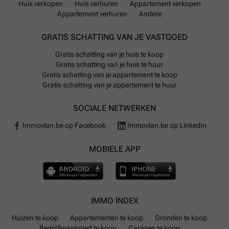
Huis verkopen
Huis verhuren
Appartement verkopen
nieuwbouwwoning in landelijke stijl of een moderne alleenstaande
Appartement verhuren
Andere
villa? Plan dan snel uw afspraak! Contacteer ons op het nummer ###
of via ### .
Meer weten?
GRATIS SCHATTING VAN JE VASTGOED
Gratis schatting van je huis te koop
Gratis schatting van je huis te huur
Gratis schatting van je appartement te koop
Gratis schatting van je appartement te huur
SOCIALE NETWERKEN
Immovlan.be op Facebook
Immovlan.be op LinkedIn
MOBIELE APP
IMMO INDEX
Huizen te koop
Appartementen te koop
Gronden te koop
Bedrijfsvastgoed te koop
Garages te koop