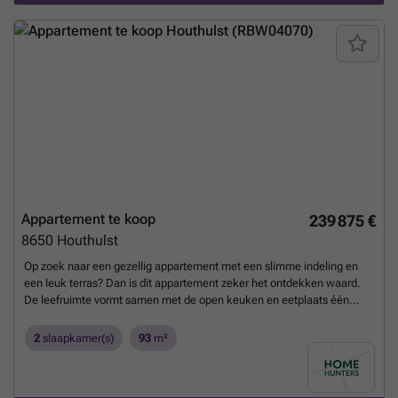
horeca, openbaar vervoer en andere voorzieningen zich op
wandelafstand. Een ideale woongelegenheid voor wie comfortabel wil
wonen op een centrale locatie.
Meer weten?
Appartement te koop
239 875 €
8650
Houthulst
Op zoek naar een gezellig appartement met een slimme indeling en
een leuk terras? Dan is dit appartement zeker het ontdekken waard.
De leefruimte vormt samen met de open keuken en eetplaats één
mooie, open plek waar je makkelijk kan koken, tafelen en
ontspannen. Dankzij de aansluiting op het terras trek je het
2
slaapkamer(s)
93
m²
buitenleven er gewoon bij — ideaal voor een koffie in de ochtend of
een aperitiefje na het werk. Het appartement heeft twee comfortabele
slaapkamers, een badkamer, apart toilet en een handige technische