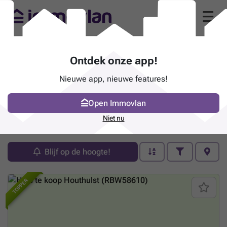
Ontdek onze app!
Nieuwe app, nieuwe features!
Open Immovlan
Pand te koop - Houthulst
Niet nu
23 zoekertjes (1 - 20)
Blijf op de hoogte!
TOPPER