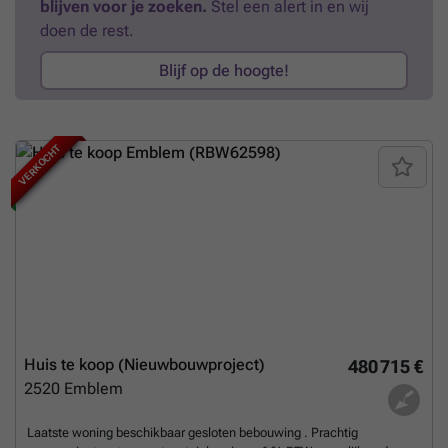
weten?
blijven voor je zoeken.
Stel een alert in en wij
doen de rest.
Blijf op de hoogte!
VERKOCHT
NIEUW
Huis te koop (Nieuwbouwproject)
480 715 €
2520
Emblem
Laatste woning beschikbaar gesloten bebouwing . Prachtig