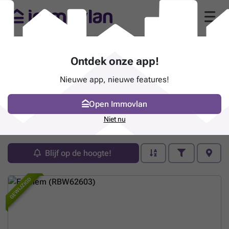
Ontdek onze app!
Nieuwe app, nieuwe features!
Open Immovlan
Pand te koop - Emblem
Niet nu
17 zoekertjes (1 - 17)
Blijf op de hoogte!
GEWIJZIGD