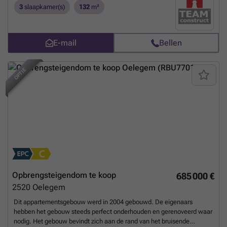
afwerking kunnen nog gewijzigd worden volgens uw smaak. Dit
3
slaapkamer(s)
132
m²
project bedraagt ALL-IN: € 580.546 (Grond + registratie + notaris +
woning + 21% btw + aansluiting nutsvoorziening). Contacteer ons via:
### of ###
Meer weten?
E-mail
Bellen
OPTIE
Opbrengsteigendom te koop
685 000 €
2520
Oelegem
Dit appartementsgebouw werd in 2004 gebouwd. De eigenaars
hebben het gebouw steeds perfect onderhouden en gerenoveerd waar
nodig. Het gebouw bevindt zich aan de rand van het bruisende