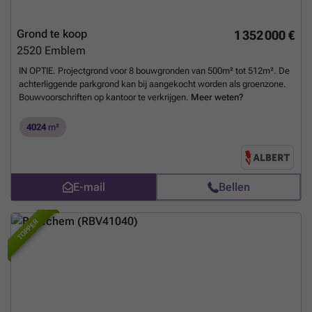
afgewerkt met leien, wat bijdraagt aan zowel het comfort als de
uitstraling van de woning. Alle asbest materialen zijn ondertussen ook
verwijderd.
Meer weten?
Grond te koop
1 352 000 €
2520
Emblem
IN OPTIE. Projectgrond voor 8 bouwgronden van 500m² tot 512m². De
achterliggende parkgrond kan bij aangekocht worden als groenzone.
Bouwvoorschriften op kantoor te verkrijgen.
Meer weten?
4024
m²
E-mail
Bellen
TOPPER