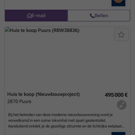
ontspannen. Op de eerste verdieping bevinden zich drie volwaardige
slaapkamers, een stijlvolle badkamer en een apart toilet. De tweede
E-mail
Bellen
verdieping verrast met een ruime zolder, ideaal als extra slaapkamer,
bureau of hobbyruimte. Daarnaast is er bij deze woning een dubbele
autostaanplaats voorzien. Elke woning wordt gebouwd met
kwalitatieve, duurzame materialen en combineert modern
wooncomfort met een doordacht ontwerp dat rekening houdt met
lichtinval, privacy en energie-efficiëntie. Elke woning is uitgerust met
geothermie en zonnepanelen, wat resulteert in een bijzonder
energiezuinige woning met een gunstig E-peil. Een ideale
gezinswoning voor wie op zoek is naar comfort, ruimte en rust,
midden in een groene, kindvriendelijke omgeving. EPB in aanvraag
Stedenbouwkundige inlichtingen in aanvraag De vermelde prijs is
exclusief btw en kosten. Interesse? Contacteer Danté via ###
Meer
weten?
Huis te koop (Nieuwbouwproject)
495 000 €
2870
Puurs
Bij het betreden van deze moderne nieuwbouwwoning word je
verwelkomd in een ruime inkomhal met apart gastentoilet.
Aansluitend ontdek je de gezellige zitruimte en de lichtrijke eetplaats
met een open en uitgeruste keuken, perfect voor wie houdt van ruimte