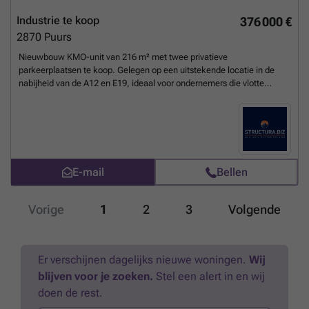
Industrie te koop
376 000 €
2870
Puurs
Nieuwbouw KMO-unit van 216 m² met twee privatieve
parkeerplaatsen te koop. Gelegen op een uitstekende locatie in de
nabijheid van de A12 en E19, ideaal voor ondernemers die vlotte
bereikbaarheid en een dynamische omgeving belangrijk vinden. De
casco magazijnruimte is opgetrokken in een staalconstructie met
geïsoleerde beton- en sandwichpanelen. De unit beschikt standaard
over een vrije hoogte van 6 meter, een automatische sectionaalpoort
met aparte toegangsdeur en raam, een lichtstraat met geïntegreerde
RWA-koepel en een polybetonvloer met een draagvermogen van
E-mail
Bellen
minimaal 1T/m². Deze unit maakt deel uit van een modern KMO-
project bestaande uit 42 multifunctionele units van 210 m² tot 432 m²,
die gecombineerd kunnen worden om grotere oppervlaktes te
Vorige
1
2
3
Volgende
creëren. Sommige units zijn uitgerust met een kantoorverdieping of
een showroom. Bij elke unit horen minimaal twee privatieve
parkeerplaatsen. Oplevering voorzien in het eerste kwartaal van
2027.
Meer weten?
Er verschijnen dagelijks nieuwe woningen.
Wij
blijven voor je zoeken.
Stel een alert in en wij
doen de rest.