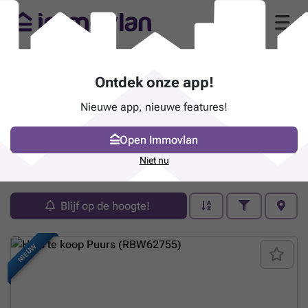
Ontdek onze app!
Nieuwe app, nieuwe features!
Open Immovlan
Pand te koop - Puurs
Niet nu
49 zoekertjes (1 - 20)
Blijf op de hoogte!
NIEUW