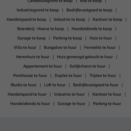
Landbouwgrond te koop
Bos te koop
Industriegrond te koop
Bedrijfsvastgoed te koop
Handelspand te koop
Industrie te koop
Kantoor te koop
Boerderij - Hoeve te koop
Handelsfonds te koop
Garage te koop
Parking te koop
Huis te huur
Villa te huur
Bungalow te huur
Fermette te huur
Herenhuis te huur
Huis gemengd gebruik te huur
Appartement te huur
Gelijkvloers te huur
Penthouse te huur
Duplex te huur
Triplex te huur
Studio te huur
Loft te huur
Bedrijfsvastgoed te huur
Handelspand te huur
Industrie te huur
Kantoor te huur
Handelsfonds te huur
Garage te huur
Parking te huur