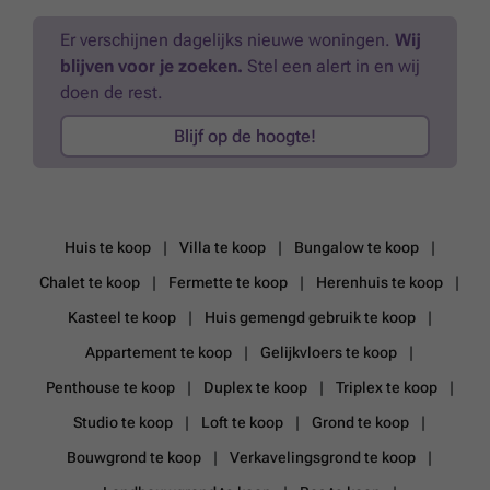
Er verschijnen dagelijks nieuwe woningen.
Wij
blijven voor je zoeken.
Stel een alert in en wij
doen de rest.
Blijf op de hoogte!
Huis te koop
Villa te koop
Bungalow te koop
Chalet te koop
Fermette te koop
Herenhuis te koop
Kasteel te koop
Huis gemengd gebruik te koop
Appartement te koop
Gelijkvloers te koop
Penthouse te koop
Duplex te koop
Triplex te koop
Studio te koop
Loft te koop
Grond te koop
Bouwgrond te koop
Verkavelingsgrond te koop