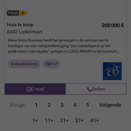
offres reçues.
Meer weten?
Huis te koop
200 000 €
6042
Lodelinsart
Elena Immo Business heeft het genoegen u de verkoop aan te
kondigen van een vastgoedbelegging "een handelspand op het
gelijkvloers + een duplex" gelegen in LODELINSART in het centrum
van de stad
Meer weten?
3
slaapkamer(s)
137
m²
E-mail
Bellen
Vorige
1
2
3
4
5
Volgende
1+
11+
21+
31+
41+