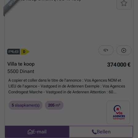
OPTIE
Horizontale constructies van beton op de begane grond en houten
spanten op de bovenverdiepingen. 1 adres, 1 elektriciteitsmeter.
Ideaal voor een vrij beroep met woonruimte. EPC-score D 260 kWh/m²
per jaar, E. totaal 63 922 kWh/jaar, nr. 20260605044835
Meer weten?
Villa te koop
374 000 €
5500
Dinant
A copier et coller dans le titre de l'annonce : Vos Agences NOM et
LIEU de l'agence - Vastgoed in de Ardennen Exemple : Vos Agences
Condrogest Marche - Vastgoed in de Ardennen Attention : 60
caractères max. dans les titres
Meer weten?
5
slaapkamer(s)
205
m²
E-mail
Bellen