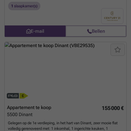
berging. Onmiddellijk beschikbaar. Huurprijs: 650 € + kosten.
1
slaapkamer(s)
Contacteer ons voor een bezoek op ###
Meer weten?
E-mail
Bellen
Appartement te koop
155 000 €
5500
Dinant
Gelegen op de 1e verdieping, in het hart van Dinant, zeer mooie flat
volledig gerenoveerd met: 1 inkomhal, 1 ingerichte keuken, 1