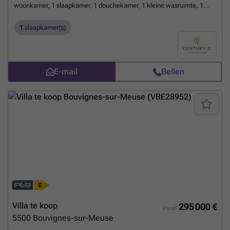
woonkamer, 1 slaapkamer, 1 douchekamer, 1 kleine wasruimte, 1
apart toilet en 1 berging. Beschikbaar per direct. Huurprijs: 650 € +
kosten. Contacteer ons voor een bezoek op ###
Meer weten?
1
slaapkamer(s)
E-mail
Bellen
Villa te koop
295 000 €
Vanaf
5500
Bouvignes-sur-Meuse