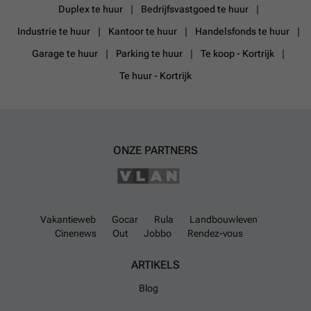
Duplex te huur
Bedrijfsvastgoed te huur
Industrie te huur
Kantoor te huur
Handelsfonds te huur
Garage te huur
Parking te huur
Te koop - Kortrijk
Te huur - Kortrijk
ONZE PARTNERS
Vakantieweb
Gocar
Rula
Landbouwleven
Cinenews
Out
Jobbo
Rendez-vous
ARTIKELS
Blog