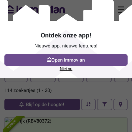
Ontdek onze app!
Nieuwe app, nieuwe features!
Open Immovlan
Pand te koop - Kortrijk
Niet nu
1 kamer
2 kamers
3 kamers
4 kamers
Tuin
114 zoekertjes (1 - 20)
Blijf op de hoogte!
TOPPER