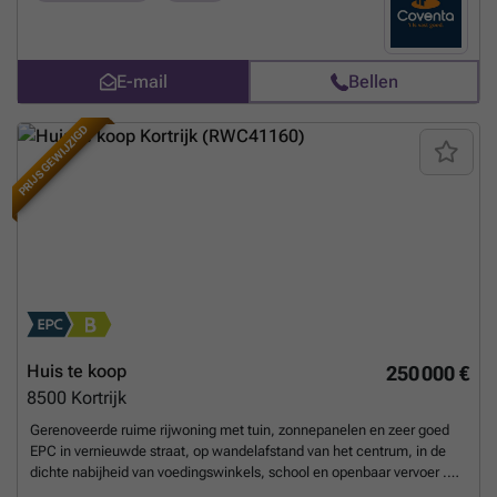
Vernieuwde HR+ verwarmingsketel (2025);+ Vernieuwde keuken
(2025);+ Garage.EPC 295 kWh/m²Benieuwd naar deze of een andere
eigendom? Bezoek dan onze website op ###
Meer weten?
E-mail
Bellen
PRIJS GEWIJZIGD
Huis te koop
250 000 €
8500
Kortrijk
Gerenoveerde ruime rijwoning met tuin, zonnepanelen en zeer goed
EPC in vernieuwde straat, op wandelafstand van het centrum, in de
dichte nabijheid van voedingswinkels, school en openbaar vervoer .
We treden de woning binnen in ruime inkom, speciaal ruimte voorzien