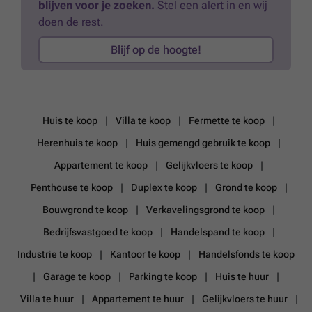
blijven voor je zoeken.
Stel een alert in en wij
doen de rest.
Blijf op de hoogte!
Huis te koop
Villa te koop
Fermette te koop
Herenhuis te koop
Huis gemengd gebruik te koop
Appartement te koop
Gelijkvloers te koop
Penthouse te koop
Duplex te koop
Grond te koop
Bouwgrond te koop
Verkavelingsgrond te koop
Bedrijfsvastgoed te koop
Handelspand te koop
Industrie te koop
Kantoor te koop
Handelsfonds te koop
Garage te koop
Parking te koop
Huis te huur
Villa te huur
Appartement te huur
Gelijkvloers te huur