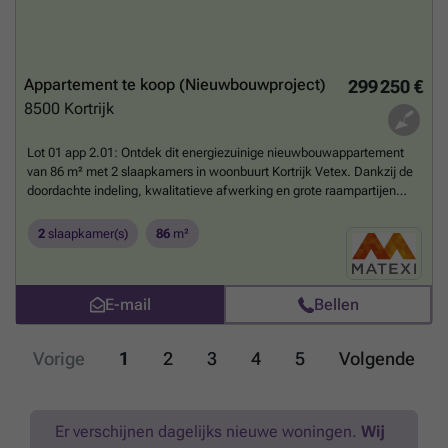
Appartement te koop (Nieuwbouwproject)
299 250 €
8500
Kortrijk
Lot 01 app 2.01: Ontdek dit energiezuinige nieuwbouwappartement
van 86 m² met 2 slaapkamers in woonbuurt Kortrijk Vetex. Dankzij de
doordachte indeling, kwalitatieve afwerking en grote raampartijen
geniet je van optimaal wooncomfort en veel natuurlijk licht. Het
appartement beschikt bovendien over een aangenaam terras van 10
2
slaapkamer(s)
86
m²
m². Dankzij de vloerverwarming en een individuele lucht-
waterwarmtepomp geniet je van een aangenaam binnenklimaat en
een laag energieverbruik.Kortrijk Vetex is een duurzame, groene
E-mail
Bellen
woonbuurt op de historische Vetex-site, vlak bij het stadscentrum. Je
woont er op wandelafstand van winkels, horeca, cultuur en openbaar
vervoer, met een nieuw buurtpark als groene buur.Meer info via ###
Vorige
1
2
3
4
5
Volgende
of bel naar ###
Meer weten?
Er verschijnen dagelijks nieuwe woningen.
Wij