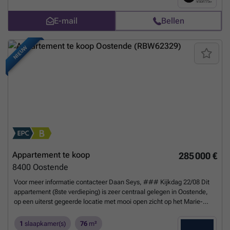
slaapkamer, moderne badkamer met instapdouche, bergruimte en
een magnifiek terras. De volledige residentie werd kwaliteitsvol en
E-mail
Bellen
energetisch gerenoveerd met vloerverwarming, warmtepomp, massief
eiken parket, kwaliteitstoestellen, .. Oplevering voorzien oktober 2026
- VER-NIEUWBOUW, MAAR VERKOOP ONDER REGISTRATIE!
Meer
NIEUW
weten?
Appartement te koop
285 000 €
8400
Oostende
Voor meer informatie contacteer Daan Seys, ### Kijkdag 22/08 Dit
appartement (8ste verdieping) is zeer centraal gelegen in Oostende,
op een uiterst gegeerde locatie met mooi open zicht op het Marie-
Joséplein in een standingvol gebouw nabij het strand ! Een zeer
authentiek appartement op toplocatie! Daarnaast bevinden zich ook
1
slaapkamer(s)
76
m²