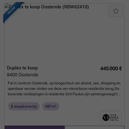
NIEUW
Duplex te koop
445 000 €
8400
Oostende
Pal in centrum Oostende, op boogscheut van strand, zee, shopping en
openbaar vervoer vinden we deze ver-nieuwbouw residentie terug.De
bovenste verdiepingen in residentie Sint Paulus zijn samengevoegd tot
één magnifieke duplex met een bewoonbare oppervlakte van 127m2.
Dit pareltje omvat een prachtige woonkamer met open ingerichte
2
slaapkamer(s)
127
m²
keuken met kwaliteitsapparatuur en aansluitend zonneterras van
12m2. De dakverdieping omvat nog twee prachtige slaapkamers met
moderne badkamer en berging, die eventueel mogelijkheid bied tot
het onwerpen van een dressing aansluitend aan de master-bedroom.