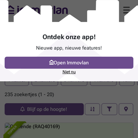
Ontdek onze app!
Nieuwe app, nieuwe features!
Open Immovlan
Pand te koop - Oostende
Niet nu
1 kamer
2 kamers
3 kamers
4 kamers
Tuin
235 zoekertjes (1 - 20)
Blijf op de hoogte!
TOPPER