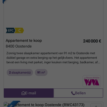
centraal gelegen appartement te wonen met alle moderne
voorzieningen die je nodig hebt. Neem vandaag nog contact op voor
meer informatie en een bezichtiging!
Meer weten?
Appartement te koop
240 000 €
8400
Oostende
Zonnig twee slaapkamer appartement van 91 m2 te Oostende met
dubbel garage en extra berging op het gelijkvloers. Het appartement
bevat een living met parket, inger keuken met berging, badkamer, afz.
toilet, 2 slaapkamers, balkon , terras achteraan. Het appartement
heeft open zicht en gelegen op wandelafstand van station, winkels,
2
slaapkamer(s)
91
m²
zee en openbaar vervoer. Voor een bezoek tel. ###
Meer weten?
E-mail
Bellen