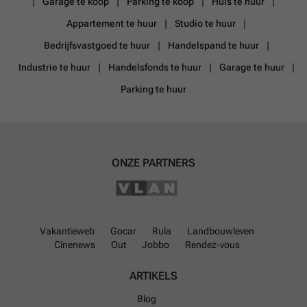
Garage te koop
Parking te koop
Huis te huur
Appartement te huur
Studio te huur
Bedrijfsvastgoed te huur
Handelspand te huur
Industrie te huur
Handelsfonds te huur
Garage te huur
Parking te huur
ONZE PARTNERS
Vakantieweb
Gocar
Rula
Landbouwleven
Cinenews
Out
Jobbo
Rendez-vous
ARTIKELS
Blog