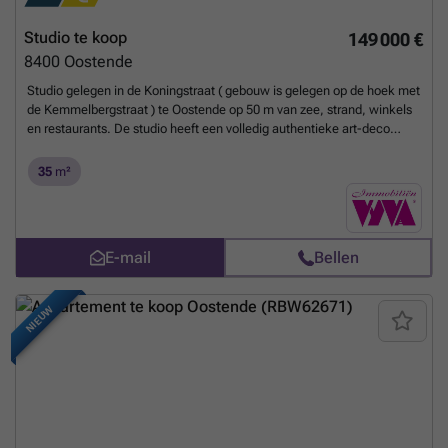
Studio te koop
149 000 €
8400
Oostende
Studio gelegen in de Koningstraat ( gebouw is gelegen op de hoek met
de Kemmelbergstraat ) te Oostende op 50 m van zee, strand, winkels
en restaurants. De studio heeft een volledig authentieke art-deco
inrichting met vintage elementen en bevat een inkom, living met
slaaphoek met massief parket vloer, inger keuken met balkon,
35
m²
badkamer met ligbad(douche), lavabo en toilet, kelder. De studio is in
perfecte staat en onmiddellijk vrij . Voor een bezoek tel. ###
Meer
weten?
E-mail
Bellen
NIEUW