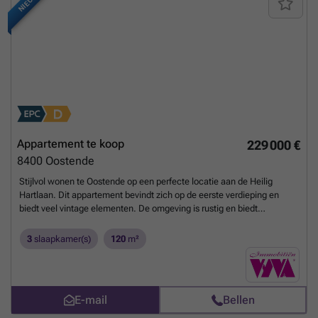
NIEUW
Appartement te koop
229 000 €
8400
Oostende
Stijlvol wonen te Oostende op een perfecte locatie aan de Heilig
Hartlaan. Dit appartement bevindt zich op de eerste verdieping en
biedt veel vintage elementen. De omgeving is rustig en biedt
gemakkelijke toegang tot lokale voorzieningen. Geniet van de
nabijheid van het strand, de gezellige winkels en de heerlijke
3
slaapkamer(s)
120
m²
restaurants die deze bruisende stad te bieden heeft. Met een ruime
bewoonbare oppervlakte van 120 m2 en 3 slaapkamers biedt dit
appartement veel mogelijkheden. Er is veel lichtinval door de vele
ramen . Voor een bezoek tel. ###
Meer weten?
E-mail
Bellen