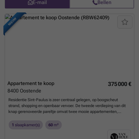
E-mail
Bellen
Oplevering voorzien najaar 2026 - Zo goed als nieuwbouw, maar
verkoop onder registratiestelsel!
Meer weten?
NIEUW
Appartement te koop
375 000 €
8400
Oostende
Residentie Sint-Paulus is zeer centraal gelegen, op boogscheut
strand, shopping en openbaar vervoer. De tweede verdieping van dit
knap gerenoveerde pareltje omvat twee mooie appartementen,
telkens met 1-slaapkamer. Deze aan de rechterzijde heeft een
bewoonbare oppervlakte van 60m2 met een prachtig zonneterras van
1
slaapkamer(s)
60
m²
30m2, werkelijk uniek! Het appartement zelf, omvat een inkomhal
met gastentoilet, lichtrijke woonkamer, open ingerichte keuken, één