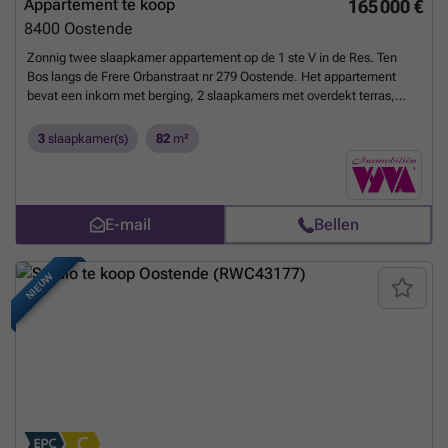
Appartement te koop
165 000 €
8400
Oostende
Zonnig twee slaapkamer appartement op de 1 ste V in de Res. Ten
Bos langs de Frere Orbanstraat nr 279 Oostende. Het appartement
bevat een inkom met berging, 2 slaapkamers met overdekt terras,
Living , inger keuken met balkon, badkamer met instapdouche,
lavabomeubel en toilet. Voor een afspraak tel. ###
Meer weten?
3
slaapkamer(s)
82
m²
E-mail
Bellen
NIEUW