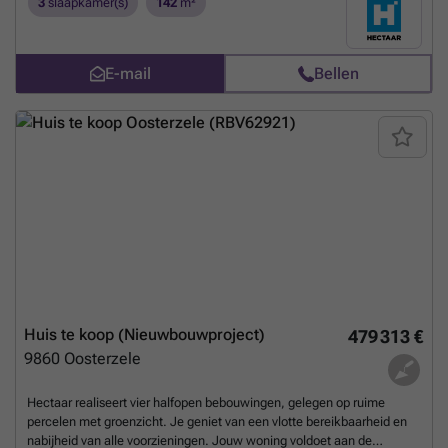
3
slaapkamer(s)
142
m²
Als koper krijg je bovendien de mogelijkheid om jouw woning volledig
naar wens af te werken, in samenspraak met onze betrouwbare
partnerleveranciers.Indeling van de woningen:Gelijkvloers: inkomhal
E-mail
Bellen
met gastentoilet, lichtrijke leefruimte met open keuken en een
bergruimte. Verdieping: nachthal met apart toilet, 3 ruime
slaapkamers en badkamer met ligbad, douche en dubbel
lavabomeubel.Zolder: toegankelijk via het zolderluik - ideaal als extra
opbergruimte. Troeven van deze woningen: 6% btw mogelijk (onder
voorwaarden) 3 ruime slaapkamers Lichtrijke leefruimte met open
keuken Lucht/water warmtepomp en vloerverwarming Ruime tuinen
Private oprit Neem contact op met ons voor verdere informatie!
Meer
weten?
Huis te koop (Nieuwbouwproject)
479 313 €
9860
Oosterzele
Hectaar realiseert vier halfopen bebouwingen, gelegen op ruime
percelen met groenzicht. Je geniet van een vlotte bereikbaarheid en
nabijheid van alle voorzieningen. Jouw woning voldoet aan de