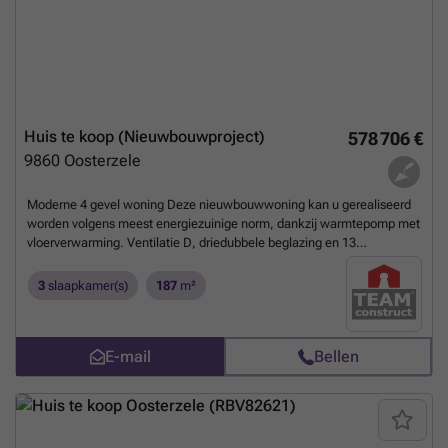
Huis te koop (Nieuwbouwproject)
578 706 €
9860
Oosterzele
Moderne 4 gevel woning Deze nieuwbouwwoning kan u gerealiseerd
worden volgens meest energiezuinige norm, dankzij warmtepomp met
vloerverwarming. Ventilatie D, driedubbele beglazing en 13
zonnepanelen. De woning kan nog volgens uw smaak worden
aangepast, zowel qua architectuur, indeling als afwerking. De prijs
3
slaapkamer(s)
187
m²
bedraagt ALL-IN : € 681.559 Grond + registratiekosten + notaris +
woning + 6 % btw + aansluiting nutsvoorzieningen . Voor meer info?
Contacteer : ### of bel : ###
Meer weten?
E-mail
Bellen