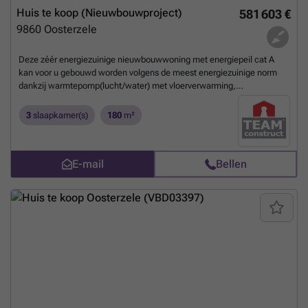
Huis te koop (Nieuwbouwproject)
581 603 €
9860
Oosterzele
Deze zéér energiezuinige nieuwbouwwoning met energiepeil cat A
kan voor u gebouwd worden volgens de meest energiezuinige norm
dankzij warmtepomp(lucht/water) met vloerverwarming,
ventilatiesysteem met dubbele luchtstroom en warmterecuperatie
(systeem D), driedubbele beglazing, 13 zonnepanelen(445wp),
3
slaapkamer(s)
180
m²
performante isolatie en hoogwaardige afwerking door ons sterk
lastenboek. Het ontwerp kan nog volledig aan uw smaak worden
aangepast alsook de indeling en de afwerkingsgraad. Meer info via
E-mail
Bellen
Team Construct op het nummer: ### of ### . De prijs bedraagt
ALL-IN : 689.989€ (Grond + registratie + notaris + woning + 21% btw +
aansluitingskosten nutsvoorziening)
Meer weten?