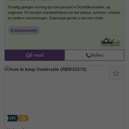
Gunstig gelegen woning op ruim perceel in Scheldewindeke, op
ongeveer 10 minuten wandelafstand van het station, scholen, winkels
en andere voorzieningen. Daarnaast geniet u van een vlotte
bereikbaarheid naar Gent (ca. 25 minuten) en Brussel (ca. 35
minuten). De woning werd reeds deels vernieuwd: de plafonds zijn
2
slaapkamer(s)
volledig vernieuwd met nieuw houtwerk, de elektriciteit is vernieuwd
en conform, en zowel de keuken als de badkamer zijn recent.
Daarnaast werden delen van het schrijnwerk reeds vervangen.
Indeling gelijkvloers: inkomhal, gastentoilet, woonkamer met open
E-mail
Bellen
keuken en een praktische bijkeuken.
Meer weten?