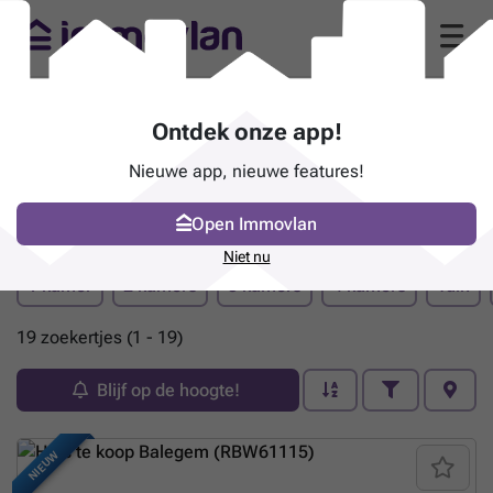
Ontdek onze app!
Nieuwe app, nieuwe features!
Open Immovlan
Pand te koop - Oosterzele
Niet nu
1 kamer
2 kamers
3 kamers
4 kamers
Tuin
19 zoekertjes (1 - 19)
Blijf op de hoogte!
NIEUW