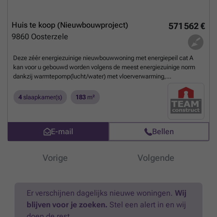
Huis te koop (Nieuwbouwproject)
571 562 €
9860
Oosterzele
Deze zéér energiezuinige nieuwbouwwoning met energiepeil cat A
kan voor u gebouwd worden volgens de meest energiezuinige norm
dankzij warmtepomp(lucht/water) met vloerverwarming,
ventilatiesysteem met dubbele luchtstroom en warmterecuperatie
(systeem D), driedubbele beglazing, 13 zonnepanelen (445wp),
4
slaapkamer(s)
183
m²
performante isolatie en hoogwaardige afwerking door ons sterk
lastenboek. Het ontwerp kan nog volledig aan uw smaak worden
aangepast alsook de indeling en de afwerkingsgraad. Meer info via
E-mail
Bellen
Team Construct op het nummer: ### De prijs bedraagt ALL-IN :
677.840€ (Grond + registratie + notaris + woning + 21% btw +
aansluitingskosten nutsvoorziening)
Meer weten?
Vorige
Volgende
Er verschijnen dagelijks nieuwe woningen.
Wij
blijven voor je zoeken.
Stel een alert in en wij
doen de rest.