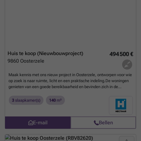
Huis te koop (Nieuwbouwproject)
494 500 €
9860
Oosterzele
Maak kennis met ons nieuw project in Oosterzele, ontworpen voor wie
op zoek is naar ruimte, licht en een praktische indeling.De woningen
genieten van een goede bereikbaarheid en bevinden zich in de
nabijheid van alle dagelijkse voorzieningen.Verder woon je in een
energiezuinige woning met lagere verbruikskosten en extra comfort.
3
slaapkamer(s)
140
m²
Als koper krijg je bovendien de mogelijkheid om jouw woning volledig
naar wens af te werken, in samenspraak met onze betrouwbare
partnerleveranciers.Indeling van de woningen:Gelijkvloers: inkomhal
E-mail
Bellen
met gastentoilet, lichtrijke leefruimte met open keuken en een
bergruimte. Verdieping: nachthal met apart toilet, 3 ruime
slaapkamers en badkamer met ligbad, douche en dubbel
lavabomeubel.Zolder: toegankelijk via het zolderluik - ideaal als extra