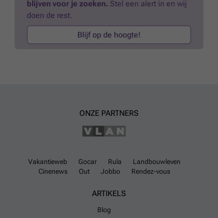
blijven voor je zoeken.
Stel een alert in en wij
voor een bezoek. JOUW DROOMHUIS. ZO GEVONDEN!
Meer weten?
doen de rest.
Blijf op de hoogte!
ONZE PARTNERS
Vakantieweb
Gocar
Rula
Landbouwleven
Cinenews
Out
Jobbo
Rendez-vous
ARTIKELS
Blog