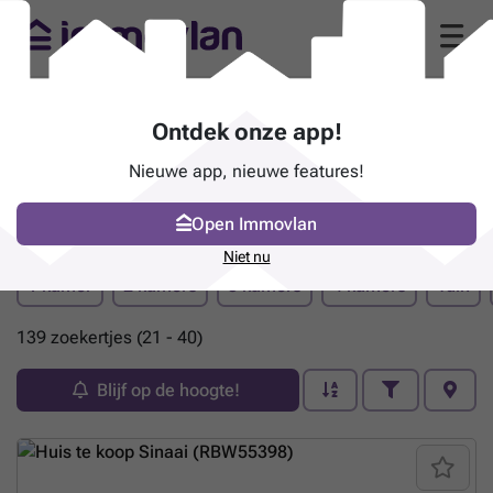
Ontdek onze app!
Nieuwe app, nieuwe features!
Open Immovlan
Pand te koop - Sint-Niklaas
(pagina 2)
Niet nu
1 kamer
2 kamers
3 kamers
4 kamers
Tuin
139 zoekertjes (21 - 40)
Blijf op de hoogte!