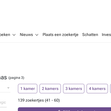
oeken
Nieuws
Plaats een zoekertje
Schatten
Inves
laas
(pagina 3)
1 kamer
2 kamers
3 kamers
4 kamers
139 zoekertjes (41 - 60)