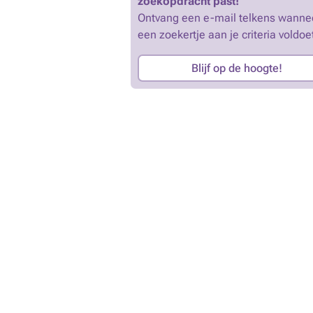
zoekopdracht past!
Ontvang een e-mail telkens wanne
een zoekertje aan je criteria voldoe
Blijf op de hoogte!