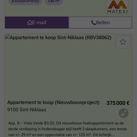
3
slaapkamer(s)
135
m²
aan het recent aangelegde stadspark, met autoluwe leef -en
speelstraten dicht bij alle voorzieningen van de stad.Terneuzenwegel
biedt een gevarieerd aanbod aan verschillende woontypologieën.
E-mail
Bellen
Wens je een huis met een eigen tuin of zoek je eerder een
appartement met groot terras? De keuze is aan jou. De huizen en
appartementen zijn alvast klaar voor de toekomst!Deze fase is
uitgerust met een systeem van collectieve geothermie waarmee
energie op een duurzame manier uit de bodem wordt
gehaald.Interesse of vragen? Meer info op matexi.be/sint-niklaas of
contacteer vrijblijvend onze sales consultant op ###
Meer weten?
Appartement te koop (Nieuwbouwproject)
375 000 €
9100
Sint-Niklaas
App. B – Vista Verde B3.02: Dit nieuwbouw hoekappartement op de
derde verdieping in hedendaagse stijl heeft 3 slaapkamers, een terras
van +/- 29 m² en een oppervlakte van +/- 123 m². Dit lichtrijk