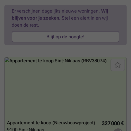
appartementen zijn alvast klaar voor de toekomst!Deze fase is
Er verschijnen dagelijks nieuwe woningen.
Wij
uitgerust met een systeem van collectieve geothermie waarmee
energie op een duurzame manier uit de bodem wordt
blijven voor je zoeken.
Stel een alert in en wij
gehaald.Interesse of vragen? Meer info op matexi.be/sint-niklaas of
doen de rest.
contacteer vrijblijvend onze sales consultant op ###
Meer weten?
Blijf op de hoogte!
Appartement te koop (Nieuwbouwproject)
327 000 €
9100
Sint-Niklaas