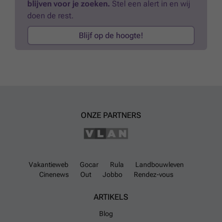
blijven voor je zoeken.
Stel een alert in en wij
huurinkomsten, energiezuinigheid en een sterke locatie, wat ze
doen de rest.
bijzonder interessant maakt voor zowel de ervaren investeerder als de
startende belegger. 📞 Interesse? Neem vandaag nog contact op voor
Blijf op de hoogte!
meer informatie of een bezoek ter plaatse. JOUW
OPBRENGSTEIGENDOM. ZO GEVONDEN!
Meer weten?
ONZE PARTNERS
Vakantieweb
Gocar
Rula
Landbouwleven
Cinenews
Out
Jobbo
Rendez-vous
ARTIKELS
Blog