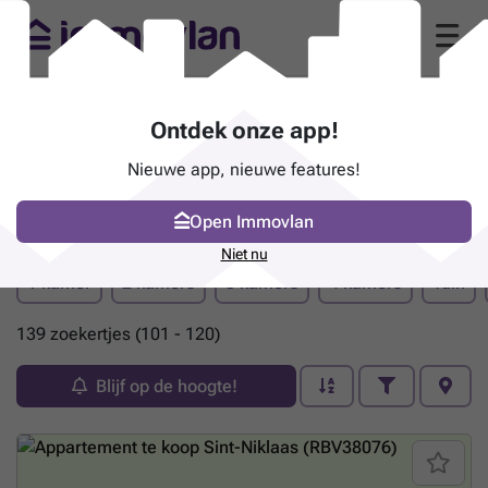
Ontdek onze app!
Nieuwe app, nieuwe features!
Open Immovlan
Pand te koop - Sint-Niklaas
(pagina 6)
Niet nu
1 kamer
2 kamers
3 kamers
4 kamers
Tuin
139 zoekertjes (101 - 120)
Blijf op de hoogte!