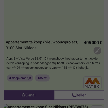
Appartement te koop (Nieuwbouwproject)
405 000 €
9100
Sint-Niklaas
App. B – Vista Verde B3.01: Dit nieuwbouw hoekappartement op de
derde verdieping in hedendaagse stijl heeft 3 slaapkamers, een terras
van +/- 29 m² en een oppervlakte van +/- 135 m². Dit lichtrijk
appartement is gelegen in de rustige Clementwijk, net aan de
stadsrand van Sint-Niklaas. De woonbuurt Terneuzenwegel is gelegen
3
slaapkamer(s)
135
m²
aan het recent aangelegde stadspark, met autoluwe leef -en
speelstraten dicht bij alle voorzieningen van de stad.Terneuzenwegel
biedt een gevarieerd aanbod aan verschillende woontypologieën.
E-mail
Bellen
Wens je een huis met een eigen tuin of zoek je eerder een
appartement met groot terras? De keuze is aan jou. De huizen en
appartementen zijn alvast klaar voor de toekomst!Deze fase is