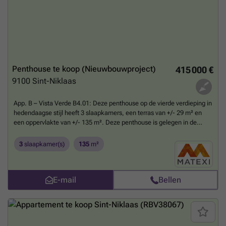
Penthouse te koop (Nieuwbouwproject)
415 000 €
9100
Sint-Niklaas
App. B – Vista Verde B4.01: Deze penthouse op de vierde verdieping in
hedendaagse stijl heeft 3 slaapkamers, een terras van +/- 29 m² en
een oppervlakte van +/- 135 m². Deze penthouse is gelegen in de
rustige Clementwijk, net aan de stadsrand van Sint-Niklaas. De
woonbuurt Terneuzenwegel is gelegen aan het recent aangelegde
3
slaapkamer(s)
135
m²
stadspark, met autoluwe leef -en speelstraten dicht bij alle
voorzieningen van de stad.Terneuzenwegel biedt een gevarieerd
aanbod aan verschillende woontypologieën. Wens je een huis met een
E-mail
Bellen
eigen tuin of zoek je eerder een appartement met groot terras? De
keuze is aan jou. De huizen en appartementen zijn alvast klaar voor de
toekomst!Deze fase is uitgerust met een systeem van collectieve
geothermie waarmee energie op een duurzame manier uit de bodem
wordt gehaald.Interesse of vragen? Meer info op matexi.be/sint-