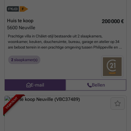
Huis te koop
200 000 €
5600
Neuville
Prachtige villa in Châlet-stijl bestaande uit 2 slaapkamers,
woonkamer, keuken, doucheruimte, bureau, garage en atelier op 34
are bebost terrein in een prachtige omgeving tussen Philippeville en de
stuwdammen van Eau d'Heure. UITZONDERLIJKE STAAT .... BOD
VAN 200.000 EURO. Onder voorbehoud van aanvaarding door de
2
slaapkamer(s)
eigenaars.
Meer weten?
E-mail
Bellen
VERKOCHT