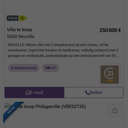
Villa te koop
250 000 €
5600
Neuville
NEUVILLE: Mooie villa met 3 slaapkamers op een niveau, lichte
woonkamer, ingerichte keuken en badkamer, volledig omheind met 2
garages en werkplaats, parkeerplaats op een bebost perceel van 93
are 50 ca gelegen tussen Chimay en Couvin dicht bij alle
voorzieningen. BOD VANAF 210.000 EURO. Onder voorbehoud van
3
slaapkamer(s)
146
m²
aanvaarding door de eigenaars. ENERGY PERFORMANCE: PEB
N°20240605026794 - PEB: F - E spec: 447 kWh/m².an - E totaal:
53191 kWh/jaar.
Meer weten?
E-mail
Bellen
NIEUW