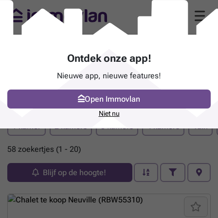
Ontdek onze app!
Nieuwe app, nieuwe features!
Open Immovlan
Pand te koop - Neuville
Niet nu
1 kamer
2 kamers
3 kamers
4 kamers
Tuin
58 zoekertjes (1 - 20)
Blijf op de hoogte!