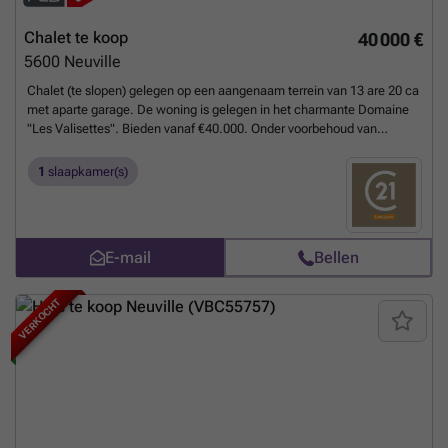
Chalet te koop
40 000 €
5600
Neuville
Chalet (te slopen) gelegen op een aangenaam terrein van 13 are 20 ca
met aparte garage. De woning is gelegen in het charmante Domaine
"Les Valisettes". Bieden vanaf €40.000. Onder voorbehoud van
aanvaarding door de eigenaren. PEB: niet van toepassing
Meer
weten?
1
slaapkamer(s)
E-mail
Bellen
VERKOCHT