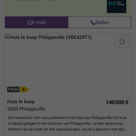
79445 kWh/an - E spéc. : 251 kWh/m².an. Faire offre à partir de
280.000€ sous réserve d'acceptation des propriétaires. Informations
indicatives et non contractuelles
Meer weten?
E-mail
Bellen
Huis te koop
140 000 €
5600
Philippeville
Een herenhuis met veel potentieel in het hart van Philippeville! Dit huis
is ideaal gelegen in het centrum van Philippeville, op een steenworp
afstand van de kiosk en alle voorzieningen, en zal u bekoren met zijn
ruime kamers, zijn bevoorrechte ligging en zijn