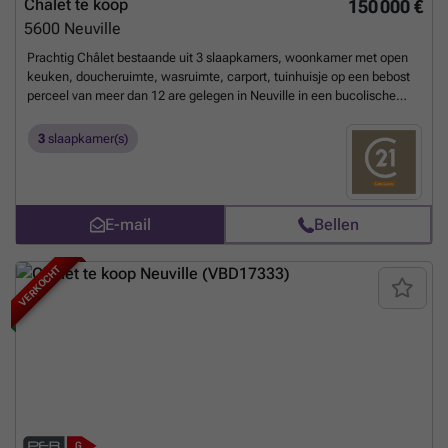
Chalet te koop
150 000 €
5600
Neuville
Prachtig Châlet bestaande uit 3 slaapkamers, woonkamer met open
keuken, doucheruimte, wasruimte, carport, tuinhuisje op een bebost
perceel van meer dan 12 are gelegen in Neuville in een bucolische
omgeving tussen Philippeville en de Barrages de L' Eau d' Heure. BOD
VANAF 150.000 EURO. Onder voorbehoud van aanvaarding door de
3
slaapkamer(s)
eigenaars. ENERGY PERFORMANCE: PEB N°20170608020624 - PEB:
G - E spec: 729 kWh/m².an - E totaal: 46.802 kWh/jaar.
Meer weten?
E-mail
Bellen
VERKOCHT