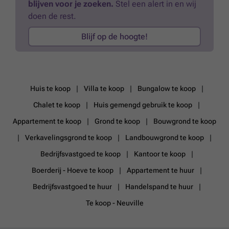
blijven voor je zoeken.
Stel een alert in en wij
doen de rest.
Blijf op de hoogte!
Huis te koop
Villa te koop
Bungalow te koop
Chalet te koop
Huis gemengd gebruik te koop
Appartement te koop
Grond te koop
Bouwgrond te koop
Verkavelingsgrond te koop
Landbouwgrond te koop
Bedrijfsvastgoed te koop
Kantoor te koop
Boerderij - Hoeve te koop
Appartement te huur
Bedrijfsvastgoed te huur
Handelspand te huur
Te koop - Neuville