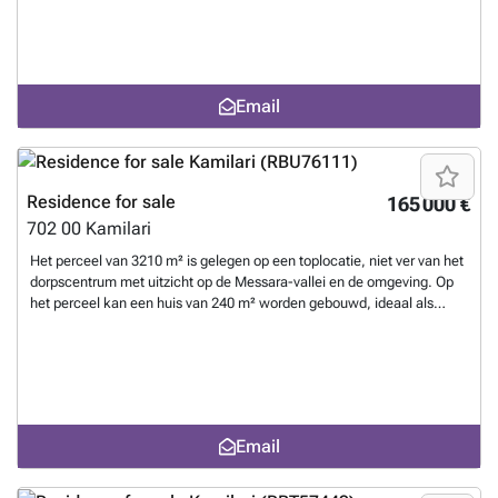
De locatie combineert rust met gemak - op korte afstand van het
dorpscentrum met zijn charmante cafés, tavernes en winkels. De
prachtige stranden van Kommos en Kalamaki liggen ook op slechts
een paar minuten rijden, waardoor het een ideale keuze is voor wie op
zoek is naar een balans tussen landelijke rust en gemakkelijke
Email
toegang tot de kust.
Want to know more?
Residence for sale
165 000 €
702 00
Kamilari
Het perceel van 3210 m² is gelegen op een toplocatie, niet ver van het
dorpscentrum met uitzicht op de Messara-vallei en de omgeving. Op
het perceel kan een huis van 240 m² worden gebouwd, ideaal als
vakantiehuis of voor verhuur. Het dorpscentrum ligt op loopafstand
met vele cafés en winkels, terwijl de stad Moires op 10 minuten rijden
ligt.
Want to know more?
Email