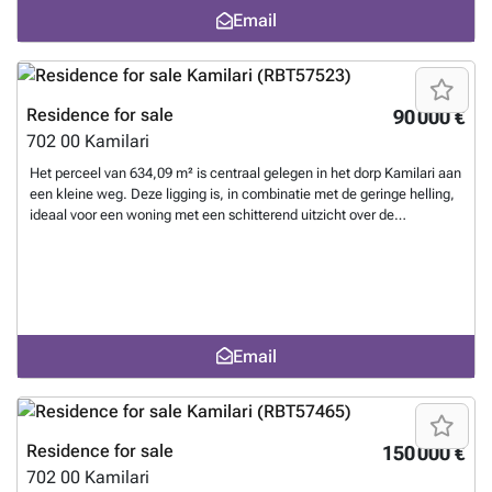
terraces overlooking the sea and a large bathroom. The heating
Email
system is of excellent quality Fan Coil. Investment potentials. ID
634
Want to know more?
Residence for sale
90 000 €
702 00
Kamilari
Het perceel van 634,09 m² is centraal gelegen in het dorp Kamilari aan
een kleine weg. Deze ligging is, in combinatie met de geringe helling,
ideaal voor een woning met een schitterend uitzicht over de
omgeving. Het heeft toegang vanaf de weg en er is een water- en
elektriciteitsaansluiting aan de grenzen. Kamilari wordt beschouwd
als een ideale plek om te verblijven, niet alleen vanwege de beroemde
stranden van Kalamaki en Matala in de buurt, maar ook vanwege het
zeer goede klimaat.
Want to know more?
Email
Residence for sale
150 000 €
702 00
Kamilari