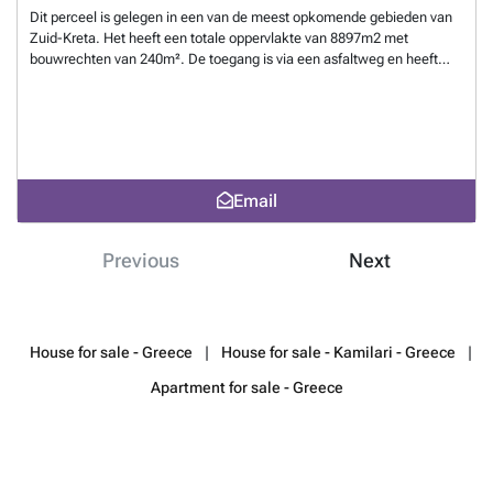
Dit perceel is gelegen in een van de meest opkomende gebieden van
Zuid-Kreta. Het heeft een totale oppervlakte van 8897m2 met
bouwrechten van 240m². De toegang is via een asfaltweg en heeft
elektriciteits- en wateraansluitingen op de grens. Het slordige formaat
biedt vrij uitzicht op de zuidkust van Kreta, met de Keratokampos-baai
aan de horizon.
Want to know more?
Email
Previous
Next
House for sale - Greece
House for sale - Kamilari - Greece
Apartment for sale - Greece