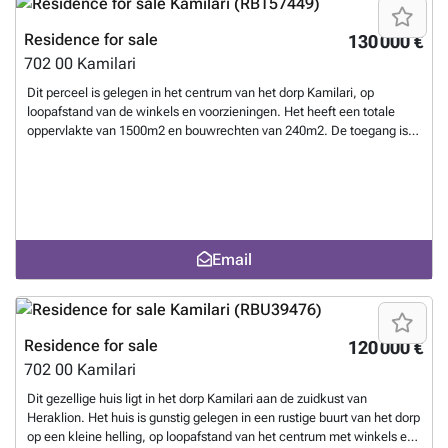
Residence for sale
130 000 €
702 00
Kamilari
Dit perceel is gelegen in het centrum van het dorp Kamilari, op
loopafstand van de winkels en voorzieningen. Het heeft een totale
oppervlakte van 1500m2 en bouwrechten van 240m2. De toegang is
via een gemakkelijke onverharde weg en heeft zijn gevel naar de
hoofdweg van Kamilari. Elektriciteits- en wateraansluitingen bevinden
zich op de grens en bieden een fantastisch uitzicht op de bergen van
Psiloritis en de rand van het dorp. Het strand van Kalamaki aan de
zuidkust ligt op 5 minuten rijden, terwijl Matala met de beroemde
grotten en het zandstrand op 5-10 minuten afstand ligt. Vanaf het
Email
perceel kunt u ook naar het traditionele dorp Sivas lopen en de paden
van het Kretenzische platteland ontdekken
Want to know more?
Residence for sale
120 000 €
702 00
Kamilari
Dit gezellige huis ligt in het dorp Kamilari aan de zuidkust van
Heraklion. Het huis is gunstig gelegen in een rustige buurt van het dorp
op een kleine helling, op loopafstand van het centrum met winkels en