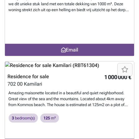
we dit unieke stuk land met een totale dekking van 1000 m². Deze
woning strekt zich uit op een helling en biedt vrij uitzicht op het dorp
en de bergen van de omgeving. Een deel ervan bevindt zich in een
nederzetting en biedt daarmee bouwrechten van 200 m². De toegang
is via een asfaltweg, terwijl water- en elektriciteitsaansluitingen zich
op de grens bevinden. De stranden van Komos en Kalamaki liggen op
5 minuten met de auto.
Want to know more?
Email
Residence for sale
1 000 000 €
702 00
Kamilari
Amazing maisonette located in a beautiful and quiet neighborhood.
Great view of the sea and the mountains. Located about 4km away
from Kommos beach. The house is estimated at 125m2 on a plot of
1,000m2 with a swimming pool, a lovely landscaped garden, a pergola
with a BBQ area and a parking space for 3 spaces. The ground floor
3
bedroom(s)
125
m²
consists of a bedroom, open plan kitchen, dining room, living room
and a bathroom. Spacious storage/laundry room. An internal staircase
leads to the first floor with 2 bedrooms with access to the spacious