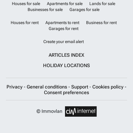
Houses for sale
Apartments for sale
Lands for sale
Businesses for sale
Garages for sale
Houses for rent
Apartments to rent
Business for rent
Garages for rent
Create your email alert
ARTICLES INDEX
HOLIDAY LOCATIONS
Privacy
-
General conditions
-
Support
-
Cookies policy
-
Consent preferences
© Immovlan