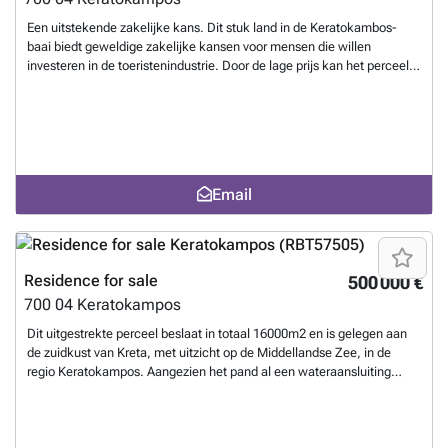
Een uitstekende zakelijke kans. Dit stuk land in de Keratokambos-
baai biedt geweldige zakelijke kansen voor mensen die willen
investeren in de toeristenindustrie. Door de lage prijs kan het perceel
zeer comfortabel worden gekocht door een particulier die gewoon een
droomhuis wil bouwen en ervoor wil zorgen dat er geen toekomstige
verrassingen zijn. Het uitzicht op de verbazingwekkende Libische zee
in combinatie met een gevoel van afzondering maken dit stuk land tot
een zeer zeldzame kans voor elke potentiële investeerder.
Want to
know more?
Email
Residence for sale
500 000 €
700 04
Keratokampos
Dit uitgestrekte perceel beslaat in totaal 16000m2 en is gelegen aan
de zuidkust van Kreta, met uitzicht op de Middellandse Zee, in de
regio Keratokampos. Aangezien het pand al een wateraansluiting
heeft en een elektriciteitsaansluiting op slechts 100 meter afstand,
zijn de mogelijkheden voor moderne ontwikkeling, inclusief
grootschalige werken zoals een hotel, eindeloos. Het perceel is
bedekt met prachtige olijfbomen en het uitzicht op zee is