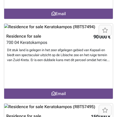
adembenemend.
Want to know more?
Email
Residence for sale
90 000 €
700 04
Keratokampos
Dit stuk land is gelegen in het zeer afgelegen gebied van Kapsali en
biedt een spectaculair uitzicht op de Libische zee en het ruige terrein
van Zuid-Kreta. Er is een dubbele kans met dit perceel omdat het niet
alleen een uitstekende locatie biedt om een geweldig huis te bouwen,
maar ook omdat er bijna 250 olijfbomen zijn die elk jaar een
aanzienlijke hoeveelheid olijfolie produceren. Er zijn ook weinig
citrusbomen. Hoewel het stuk land een gevoel van afgelegen en
afzondering biedt, ligt de populaire badplaats Keratokambos op
slechts een paar minuten rijden. De potentiële koper moet dit als een
Email
geweldige investering zien, aangezien de nieuwe internationale
luchthaven in Kasteli op minder dan een half uur rijden van de
omgeving van Kapsali zou liggen.
Want to know more?
Residence for sale
150 000 €