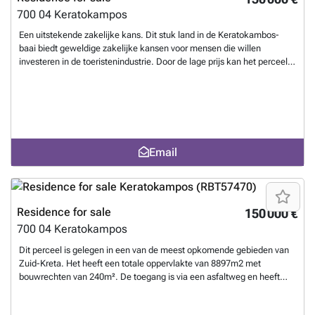
700 04
Keratokampos
Een uitstekende zakelijke kans. Dit stuk land in de Keratokambos-
baai biedt geweldige zakelijke kansen voor mensen die willen
investeren in de toeristenindustrie. Door de lage prijs kan het perceel
zeer comfortabel worden gekocht door een particulier die gewoon een
droomhuis wil bouwen en ervoor wil zorgen dat er geen toekomstige
verrassingen zijn. Het uitzicht op de verbazingwekkende Libische zee
in combinatie met een gevoel van afzondering maken dit stuk land tot
een zeer zeldzame kans voor elke potentiële investeerder.
Want to
know more?
Email
Residence for sale
150 000 €
700 04
Keratokampos
Dit perceel is gelegen in een van de meest opkomende gebieden van
Zuid-Kreta. Het heeft een totale oppervlakte van 8897m2 met
bouwrechten van 240m². De toegang is via een asfaltweg en heeft
elektriciteits- en wateraansluitingen op de grens. Het slordige formaat
biedt vrij uitzicht op de zuidkust van Kreta, met de Keratokampos-baai