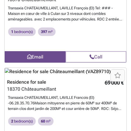
Transaxia CHATEAUMEILLANT, LAVILLE François (EI) Tel: ### -
Maison en cœur de ville à Culan sur 3 niveaux dont combles
aménageables. avec 2 emplacements pour véhicules. RDC 2 entrées,
2 anciens locaux commerciaux au RDC. La toiture (avec isolation) et
la façade ont été refaite à neuf et de très bonne qualité. L'intérieur
1
bedroom(s)
397
m²
reste à créer à votre convenance. Conviendrait pour investisseur.
Culan est une ville tous commerces.François Laville agent
commercial 922 017207 - RSAC de Bourges
Want to know more?
Email
Call
Residence for sale
69 000 €
18370
Châteaumeillant
Transaxia CHATEAUMEILLANT, LAVILLE Francois (EI)
-06.28.35.70.76Maison mitoyenne en pierre de 60M² sur 400M² de
terrain clos dont jardin de 200M² et cour arrière de 50M². RDC: Séjour
de 23M² sur cours avec insert ouest, cuisine ouverte aménagée de
14M², chambre 9M², petit bureau. Salle de bain, WC. Grand garage,
2
bedroom(s)
60
m²
dépendances. Grenier aménageable avec chambre de 11M².
Exposition Est-Ouest. Tout à l'égout, chauffe eau gaz. Survitrage. Cour