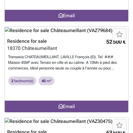
cimentée. Jardin arboré. Proche centre ville tout commerces.
Charpente chêne bonne état ainsi que toiture, plancher grenier chêne.
Email
A 3h30 de Paris en voiture. Idéal pour résidence secondaire ou
retraité. François LAVILLE agent commercial - 922017207 - RSAC
Bourges.
Want to know more?
Residence for sale
52 500 €
18370
Châteaumeillant
Transaxia CHATEAUMEILLANT, LAVILLE François (EI). Tel: ###
Maison 45M² avec Terrain en ville et au calme. A 10Mn à pied des
commerces. Idéal personne seule ou couple à l'année ou pour
résidence secondaire. accès par quelques marches. Terrain en légère
pente. Exposition Ouest. Séjour, 2 Chambres cuisine Salle de bain
2
bedroom(s)
45
m²
avec WC. Garage ouvert. François LAVILLE (EI) RSAC Bourges
N°922017207.
Want to know more?
Email
Residence for sale
63 500 €