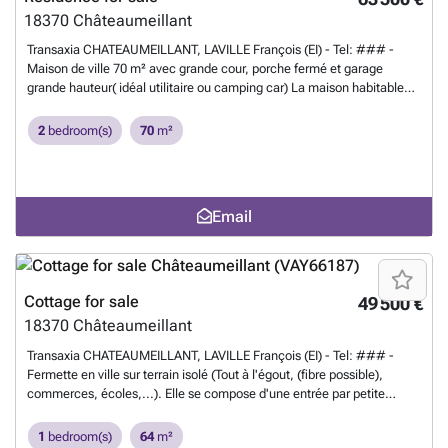
18370
Châteaumeillant
Transaxia CHATEAUMEILLANT, LAVILLE François (EI) - Tel: ### -
Maison de ville 70 m² avec grande cour, porche fermé et garage
grande hauteur( idéal utilitaire ou camping car) La maison habitable
de suite se compose d'un séjour de 26 m² avec insert bois, cuisine,
WC en extérieur et grande dépendance de plus de 20 m². Courette et
2
bedroom(s)
70
m²
porche fermé. A l'étage palier avec rangements, deux chambres de 11
et 13 m² et salle de bains et WC. Grande cave voutée. Cour de 70 m²
et garage spacieux avec rangements, greniers. Double vitrage, tout à
l'égout, proche commerces. Très bien placée dans la ville de
Email
Châteaumeillant, vous pourrez tout faire à pied, écoles à 5 minutes.
Aucun jardin.Renseignements ou visite: François LAVILLE agent
commercial - 922017207 - RSAC Bourges.
Want to know more?
Cottage for sale
49 500 €
18370
Châteaumeillant
Transaxia CHATEAUMEILLANT, LAVILLE François (EI) - Tel: ### -
Fermette en ville sur terrain isolé (Tout à l'égout, (fibre possible),
commerces, écoles,...). Elle se compose d'une entrée par petite
véranda, cuisine 14 m²,salle d'eau avec WC séparés, grande
chambre, séjour de près de 30 m². Le tout est à remettre au goût du
1
bedroom(s)
64
m²