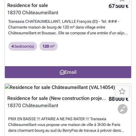
Residence for sale
67 500 €
18370
Châteaumeillant
Transaxia CHATEAUMEILLANT, LAVILLE François (EI) - Tel: ### -
Charmante maison de bourg de 120 m² dans village entre
Châteaumeillant et Boussac. Elle se compose d'une entrée d'un séjour
de 26 m², d'une cuisine indépendante de 12 m² avec arrière cuisine de
4 m². Une salle à manger de 11 m², une salle de bains et des WC
4
bedroom(s)
120
m²
indépendants viennent compléter le rez-de-chaussée. Au 1er étage
avec 4 chambres avec parquet donc une spacieuse suite parentale
avec salle de bain et WC. La maison est habitable de suite, mais la
décoration reste à rafraîchir. Un joli jardin d'agrément de l'autre côté
Email
de la route saura vous accueillir pour des repas en famille ou des
heures de lecture au calme. 2 grandes caves et une petite
dépendance de 8 m². Chauffage au fioul. simple vitrage. Au printemps
la façade se couvre d'un splendide glycine et de magnifiques iris. Pour
renseignements et visite: François Laville (EI) Agent commercial RSAC
Residence for sale (New construction project)
88 000 €
de Bourges N° 922017207.
Want to know more?
18370
Châteaumeillant
PRIX EN BAISSE !!! AFFAIRE A NE PAS RATER !!! Transaxia
Châteaumeillant vous propose une maison de ville à 3h30 de Paris
dans charmant bourg au sud du BerryPas de travaux à prévoir dans