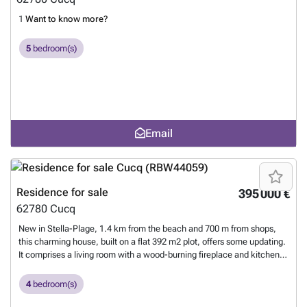
1
Want to know more?
5
bedroom(s)
Email
Residence for sale
395 000 €
62780
Cucq
New in Stella-Plage, 1.4 km from the beach and 700 m from shops,
this charming house, built on a flat 392 m2 plot, offers some updating.
It comprises a living room with a wood-burning fireplace and kitchen,
a bedroom, and a toilet. Upstairs, there are four bedrooms, a shower
room, and a garage with parking available in front. The house's
4
bedroom(s)
advantages include its architecture and charm, its location close to
the market and shops of Stella-Plage, and its garage. 1
Want to know