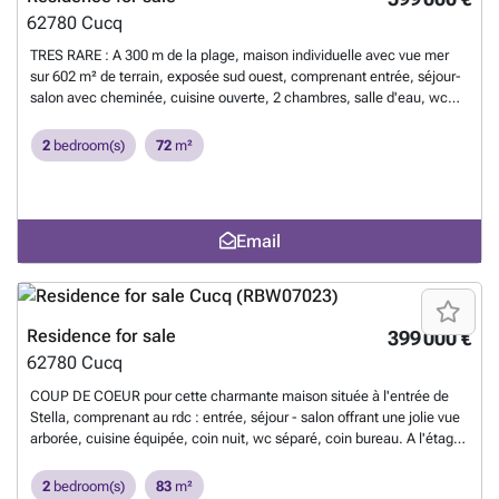
62780
Cucq
TRES RARE : A 300 m de la plage, maison individuelle avec vue mer
sur 602 m² de terrain, exposée sud ouest, comprenant entrée, séjour-
salon avec cheminée, cuisine ouverte, 2 chambres, salle d'eau, wc
séparé. Sous sol complet de 72 m² pouvant accueillir 4 voitures .
Terrasse sud et ouest, parc arboré et clos. Montant estimé des
2
bedroom(s)
72
m²
dépenses annuelles d'énergie entre 1380 et 1920 € par an. Date du
DPE : 07/10/2022. Les informations sur les risques auxquels ce bien
est exposé sont disponibles sur le site georisques.gouv.fr
Want to
know more?
Email
Residence for sale
399 000 €
62780
Cucq
COUP DE COEUR pour cette charmante maison située à l'entrée de
Stella, comprenant au rdc : entrée, séjour - salon offrant une jolie vue
arborée, cuisine équipée, coin nuit, wc séparé, coin bureau. A l'étage
: deux chambres en suite (une avec baignoire + douche, une seconde
avec une douche), wc séparé. Terrasse et garage.
Want to know
2
bedroom(s)
83
m²