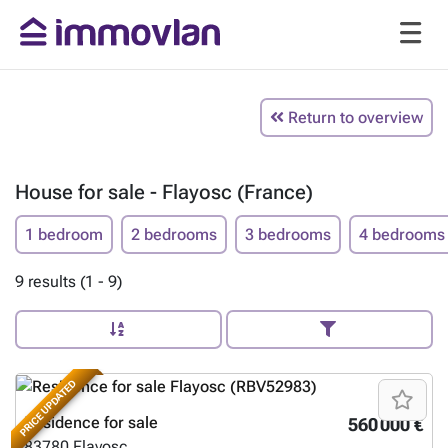
Return to overview
House for sale - Flayosc (France)
1 bedroom
2 bedrooms
3 bedrooms
4 bedrooms
9 results (1 - 9)
PRICE UPDATED
Residence for sale
560 000 €
83780
Flayosc