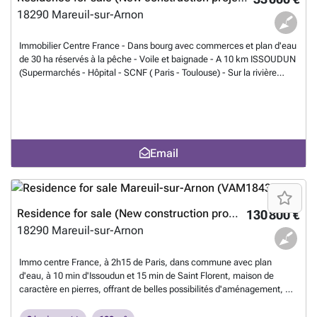
18290
Mareuil-sur-Arnon
Immobilier Centre France - Dans bourg avec commerces et plan d'eau
de 30 ha réservés à la pêche - Voile et baignade - A 10 km ISSOUDUN
(Supermarchés - Hôpital - SCNF ( Paris - Toulouse) - Sur la rivière
ARNON, 2 maisons à rénover avec jardin au bord du Plan d'eau - 1ère
MAISON : Cuisine 11 m² - Séjour 10 m² - 2 chambres 10 m² chacun -
Salle d'eau - WC - Cave - Grenier aménageable - 2ème maison : 1
cuisine 15 m² - 1 séjour 17 m² - 1 chambre 18 m² - Cave - Grenier - Le
tout sur 987 m² de terrain avec double garage , abri de jardin et atelier
Email
- Tél. ### ou ###
Want to know more?
Residence for sale (New construction project)
130 800 €
18290
Mareuil-sur-Arnon
Immo centre France, à 2h15 de Paris, dans commune avec plan
d'eau, à 10 min d'Issoudun et 15 min de Saint Florent, maison de
caractère en pierres, offrant de belles possibilités d'aménagement, de
180 m2 sur 3 niveaux, comprenant au rez-de-chaussée un couloir
desservant une cuisine, une salle de bains avec WC, un séjour, une