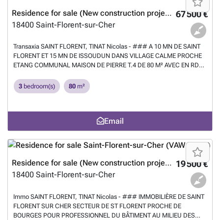
Residence for sale (New construction project)
67 500 €
18400
Saint-Florent-sur-Cher
Transaxia SAINT FLORENT, TINAT Nicolas - ### A 10 MN DE SAINT
FLORENT ET 15 MN DE ISSOUDUN DANS VILLAGE CALME PROCHE
ETANG COMMUNAL MAISON DE PIERRE T.4 DE 80 M² AVEC EN RDC
:GRANDE CUISINE DE 18 M² AVEC CHEMINEE,SALON DE 13
M²,SALLE DE BAINS,WC A L'ETAGE PALIER,3 CHAMBRES(14,11 et 10
3
bedroom(s)
80
m²
m²),UN BUREAU ET GRENIER AMENAGEABLE.GRAND GARAGE DE 25
M² AVEC CHAUFFERIE GAZ,TERRASSE ET ABRI DE JARDIN SUR 400
M² DE TERRAIN CLOS.TEL ### . MAIL: ###
Want to know more?
Email
Residence for sale (New construction project)
19 500 €
18400
Saint-Florent-sur-Cher
Immo SAINT FLORENT, TINAT Nicolas - ### IMMOBILIÈRE DE SAINT
FLORENT SUR CHER SECTEUR DE ST FLORENT PROCHE DE
BOURGES POUR PROFESSIONNEL DU BÂTIMENT AU MILIEU DES