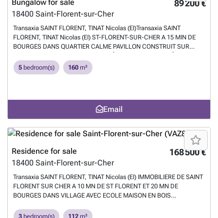
Bungalow for sale
89 200 €
18400
Saint-Florent-sur-Cher
Transaxia SAINT FLORENT, TINAT Nicolas (EI)Transaxia SAINT
FLORENT, TINAT Nicolas (EI) ST-FLORENT-SUR-CHER A 15 MIN DE
BOURGES DANS QUARTIER CALME PAVILLON CONSTRUIT SUR
SOUS-SOL T.6 DE 160 M² COMPOSÉE DE EN RDC : ENTRÉE,WC,
SALON DE 28 M² AVEC CHEMINÉE OUVERT SUR LA SALLE A
5
bedroom(s)
160
m²
MANGER DE 22 M²OUVERTE SUR LE TERRAIN , CUISINE AMÉNAGÉE
DE 14 M² , 2 CHAMBRES (19 ET 12 M²) DONT UNE CHAMBRE
PARENTALE AVEC DOUCHE. A L'ÉTAGE : PALIER, 3 CHAMBRES (10,
11 ET 12 M²), SALLE D'EAU, DRESSING ET GRENIER AU-DESSUS
Email
SUR 640 M² DE TERRAIN CLOS. TRAVAUX A PREVOIR TEL : ### .
MAIL : ###
Want to know more?
Residence for sale
168 500 €
18400
Saint-Florent-sur-Cher
Transaxia SAINT FLORENT, TINAT Nicolas (EI) IMMOBILIERE DE SAINT
FLORENT SUR CHER A 10 MN DE ST FLORENT ET 20 MN DE
BOURGES DANS VILLAGE AVEC ECOLE MAISON EN BOIS
INDEPENDANTE STYLE CHALET T.5 DE 112 M² AVEC EN
RDC/ENTREE,BUANDERIE, PIECE DE VIE DE 40 M² AVEC CUISINE
3
bedroom(s)
112
m²