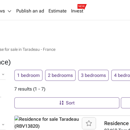
NEW
ws
Publish an ad
Estimate
Invest
e for sale in Taradeau - France
nce)
1 bedroom
2 bedrooms
3 bedrooms
4 bedr
7 results (1 - 7)
Sort
Residence 