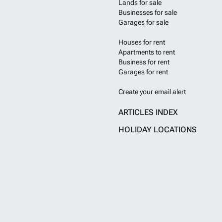
Lands for sale
numerous possib
Businesses for sale
each, an indepe
Garages for sale
garages, a larg
coop. This ensem
Houses for rent
high-end tourism
main estate, on
Apartments to rent
overlooking nei
Business for rent
unfolds, comple
Garages for rent
comfort, privacy
reception room o
Create your email alert
openings onto na
bathroom, privat
ARTICLES INDEX
floor master sui
family, friends,
HOLIDAY LOCATIONS
Estate The estat
remarkable lands
producing oaks, 
oaks and Lebano
vineyard current
with the possibi
in AOC or devel
also accommodat
school. --- # A r
embodies a uniq