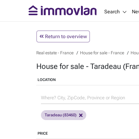
Search
Ne
Return to overview
Real estate - France
House for sale - France
Hous
House for sale - Taradeau (Fra
LOCATION
Taradeau (83460)
PRICE