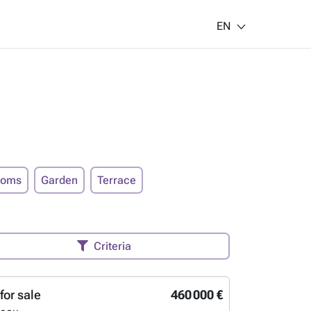
EN
ooms
Garden
Terrace
Criteria
for sale
460 000 €