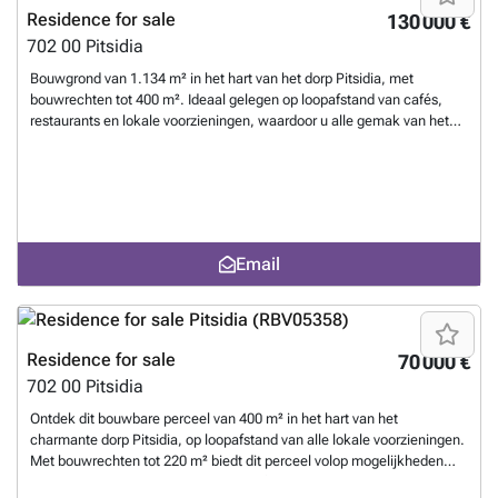
perfecte plek om uw droomhuis te bouwen en te genieten van alles
Residence for sale
130 000 €
wat het eiland te bieden heeft. Maak van dit unieke stuk land uw
702 00
Pitsidia
eigen toevluchtsoord in Kreta!
Want to know more?
Bouwgrond van 1.134 m² in het hart van het dorp Pitsidia, met
bouwrechten tot 400 m². Ideaal gelegen op loopafstand van cafés,
restaurants en lokale voorzieningen, waardoor u alle gemak van het
dorpsleven binnen handbereik heeft. Het prachtige strand van
Kommos ligt op korte afstand, wat dit perceel perfect maakt voor een
privéwoning of als investering. Een unieke kans op een toplocatie,
voor wie zoekt naar een aangename levensstijl en waarde op lange
termijn.
Want to know more?
Email
Residence for sale
70 000 €
702 00
Pitsidia
Ontdek dit bouwbare perceel van 400 m² in het hart van het
charmante dorp Pitsidia, op loopafstand van alle lokale voorzieningen.
Met bouwrechten tot 220 m² biedt dit perceel volop mogelijkheden
voor het realiseren van een ruime privéwoning of een vakantiehuis. De