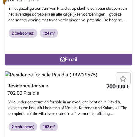
In het gezellige centrum van Pitsidia, op slechts een paar stappen van
het levendige dorpsplein en alle dagelijkse voorzieningen, ligt deze
charmante woning met twee verdiepingen vol potentie. De begane
grond van 82,55 m² is gedeeltelijk gerenoveerd en ademt nog steeds
de authentieke sfeer van traditioneel metselwerk. Hier vind je ook een
2
bedroom(s)
124
m²
knusse, besloten binnenplaats waar je heerlijk privé buiten kunt zitten
en ontspannen. Via een buitentrap bereik je de bovenverdieping van
58,71 m². Deze verdieping biedt volop mogelijkheden en vraagt om
een volledige renovatie, waardoor je hier helemaal je eigen stempel op
Email
kunt drukken. Daarnaast beschikt deze etage over een fijn
buitenterras, perfect om te genieten van het mediterrane buitenleven.
Deze woning is een unieke kans voor wie op zoek is naar een
karaktervol huis op een uitstekende locatie in het geliefde Pitsidia –
met alle ruimte om er een persoonlijk droomhuis van te maken.
Want
Residence for sale
700 000 €
to know more?
702 00
Pitsidia
Villa under construction for sale in an excellent location in Pitsidia,
close to the beautiful beaches of Matala, Kommos and Kalamaki. The
completion of the villa is expected in a few months, offering
possibilities for either permanent residence or rental. Remaining
construction. Details: - Plot area: 2573.92 sq m - Living area: 103.75
2
bedroom(s)
103
m²
sq m - Semi-outdoor space: 12.90 sq m - Layout: - Living room -
Kitchen - Storage room - 2 Bedrooms - 2 Bathrooms - Swimming pool