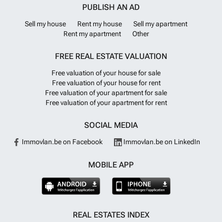
view. Plot 7.300m2, House 190m2, Verandas (yards) 300m2, Parking
PUBLISH AN AD
place 200m2, 1 pergola in front of the house 55m2, 1 pergola in the
barbecue place 50m2, ID 515
Want to know more?
Sell my house
Rent my house
Sell my apartment
Rent my apartment
Other
FREE REAL ESTATE VALUATION
Free valuation of your house for sale
Free valuation of your house for rent
Free valuation of your apartment for sale
Free valuation of your apartment for rent
SOCIAL MEDIA
Immovlan.be on Facebook
Immovlan.be on LinkedIn
MOBILE APP
REAL ESTATES INDEX