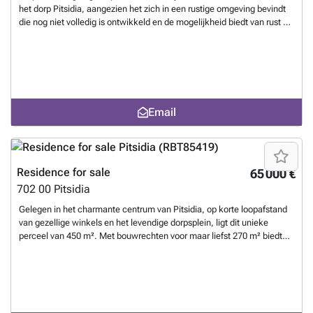
het dorp Pitsidia, aangezien het zich in een rustige omgeving bevindt
die nog niet volledig is ontwikkeld en de mogelijkheid biedt van rust en
privacy die iemand zou kunnen kiezen, terwijl het tegelijkertijd op
loopafstand van het centrum van het dorp. De grond heeft een totale
oppervlakte van 2026 m² en een opstalrecht van 186 m². Het heeft
een kleine helling die een fantastisch uitzicht biedt op de berg
Psiloritis en Pitsidia. Het heeft wateraansluiting aan de randen terwijl
de elektriciteit niet ver van het perceel verwijderd is. Het heeft
Email
toegang via een gemakkelijke onverharde weg en heeft alle wettelijke
documenten beschikbaar.
Want to know more?
Residence for sale
65 000 €
702 00
Pitsidia
Gelegen in het charmante centrum van Pitsidia, op korte loopafstand
van gezellige winkels en het levendige dorpsplein, ligt dit unieke
perceel van 450 m². Met bouwrechten voor maar liefst 270 m² biedt
het volop mogelijkheden voor een droomhuis of een kleinschalig
project. De locatie heeft alles: een rustige buurt, goede
bereikbaarheid via een asfaltweg en directe toegang tot elektriciteit
en water. De prachtige stranden van de regio liggen op slechts een
paar minuten afstand, waardoor je dagelijks kunt genieten van zon,