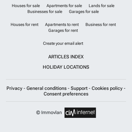
Houses for sale
Apartments for sale
Lands for sale
Businesses for sale
Garages for sale
Houses for rent
Apartments to rent
Business for rent
Garages for rent
Create your email alert
ARTICLES INDEX
HOLIDAY LOCATIONS
Privacy
-
General conditions
-
Support
-
Cookies policy
-
Consent preferences
© Immovlan