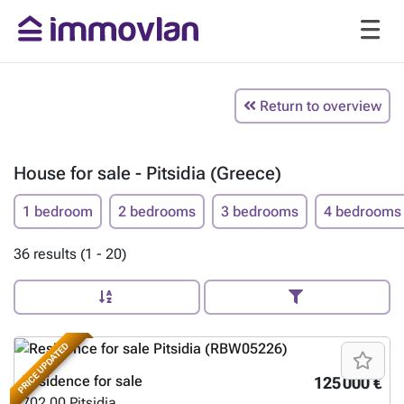
Return to overview
House for sale - Pitsidia (Greece)
1 bedroom
2 bedrooms
3 bedrooms
4 bedrooms
36 results (1 - 20)
PRICE UPDATED
Residence for sale
125 000 €
702 00
Pitsidia