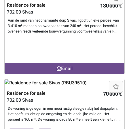
aanwezige bouwvergunning van 40 m², wat mogelijkheden biedt voor
Residence for sale
180 000 €
uitbreiding of een extra buitenruimte. Een unieke kans voor wie op
702 00
Sivas
zoek is naar een authentieke woning, een vakantiehuis of een
investering op een toplocatie in Zuid-Kreta.
Want to know more?
Aan de rand van het charmante dorp Sivas, ligt dit unieke perceel van
3.410 m² met een bouwcapaciteit van 240 m². Het perceel beschikt
over een reeds verleende bouwvergunning voor twee villa’s van elk
120 m², beide met een privézwembad. Ideaal voor hoogwaardige
permanente bewoning of toeristisch gebruik. Dankzij de rustige ligging
en het weidse panoramische uitzicht op zee en het omliggende
landschap, biedt dit perceel een uitzonderlijke woonomgeving.
Tegelijkertijd is het gemakkelijk bereikbaar via een geasfalteerde weg
en bevindt het zich op slechts enkele minuten van het traditionele
Email
dorpsleven van Sivas. Water- en elektriciteitsaansluitingen zijn al
aanwezig aan de perceelsgrens, waardoor direct met de bouw gestart
kan worden. De locatie combineert de authentieke Kretenzische sfeer
met de nabijheid van populaire stranden, archeologische
bezienswaardigheden en toeristische trekpleisters. Een uitstekende
Residence for sale
70 000 €
investeringskans in een van de meest veelbelovende regio’s van Zuid-
702 00
Sivas
Kreta!
Want to know more?
De woning is gelegen in een mooi rustig steegje nabij het dorpsplein.
Het heeft uitzicht op de omgeving en de landelijke valleien. Het
perceel is 160 m². De woning is circa 80 m² en heeft een kleine tuin.
De woning is gebouwd in 1907 en heeft traditionele karakteristieke