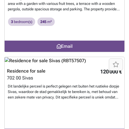
area with a garden with various fruit trees, a terrace with a wooden
pergola, outside spacious storage and parking. The property provides
privacy to residents. The residence consists of 3 spacious bedrooms,
open plan kitchen, dining room and living room with wood stove and
3
bedroom(s)
245
m²
fireplace. 2 bathrooms available and a space used for a cellar.
Electrical appliances and furniture are included in the price. It provides
autonomous heating with a 15 cubic meter pellet boiler as well as an
oil boiler. Air conditioning also available in almost all areas of the
Email
residence. ID 793
Want to know more?
Residence for sale
120 000 €
702 00
Sivas
Dit landelijke perceel is perfect gelegen net buiten het rustieke dorpje
Sivas, waardoor de stad gemakkelijk te bereiken is, met behoud van
een zekere mate van privacy. Dit specifieke perceel is uniek omdat
het dicht bij de zee ligt en een adembenemend uitzicht heeft op
Psiloritis, de grootste berg van Kreta. Het land biedt een groot aantal
mogelijkheden voor potentiële ontwikkeling voor iemand die wil
investeren of zijn droomhuis wil bouwen. Het dorp Sivas ligt op slechts
5 minuten rijden en is uitgerust met alles wat je nodig hebt. Dit perceel