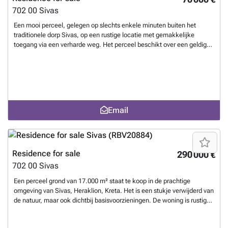
702 00
Sivas
Een mooi perceel, gelegen op slechts enkele minuten buiten het
traditionele dorp Sivas, op een rustige locatie met gemakkelijke
toegang via een verharde weg. Het perceel beschikt over een geldige
bouwvergunning voor de bouw van een huis met twee verdiepingen
met een totale oppervlakte van 80 m², wat de mogelijkheid biedt om
een ​​comfortabele permanente woning of vakantiewoning te creëren.
De ligging van het perceel biedt een uniek uitzicht op de omliggende
bergen, terwijl de aansluiting op het elektriciteits- en waternetwerk
reeds is geregeld. De bouwvergunning omvat tevens de mogelijkheid
Email
om een ​​privézwembad te bouwen, waardoor het perceel ideaal is om
te ontspannen en te genieten van de natuur. De grote tuin biedt
volledige privacy en rust, ideaal voor het bewerken of creëren van een
buitenruimte met karakter. Het populaire strand van Kommos en het
centrum van Sivas liggen vlakbij, waar u kunt genieten van traditionele
Residence for sale
290 000 €
tavernes en lokale gastvrijheid. Een uitstekend object met
702 00
Sivas
mogelijkheden voor een privéwoning of toeristische investering.
Want
to know more?
Een perceel grond van 17.000 m² staat te koop in de prachtige
omgeving van Sivas, Heraklion, Kreta. Het is een stukje verwijderd van
de natuur, maar ook dichtbij basisvoorzieningen. De woning is rustig
gelegen, ideaal voor wie rust en privacy zoekt, met een panoramisch
uitzicht op het Kretenzische landschap en de omliggende heuvels. Het