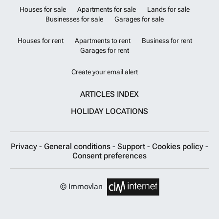
Houses for sale
Apartments for sale
Lands for sale
Businesses for sale
Garages for sale
Houses for rent
Apartments to rent
Business for rent
Garages for rent
Create your email alert
ARTICLES INDEX
HOLIDAY LOCATIONS
Privacy
-
General conditions
-
Support
-
Cookies policy
-
Consent preferences
© Immovlan