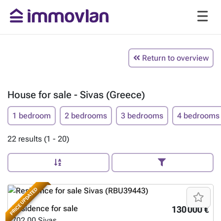
Return to overview
House for sale - Sivas (Greece)
1 bedroom
2 bedrooms
3 bedrooms
4 bedrooms
22 results (1 - 20)
PRICE UPDATED
Residence for sale
130 000 €
702 00
Sivas