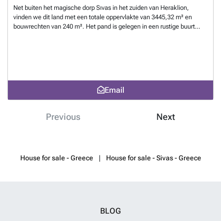
Net buiten het magische dorp Sιvas in het zuiden van Heraklion,
vinden we dit land met een totale oppervlakte van 3445,32 m² en
bouwrechten van 240 m². Het pand is gelegen in een rustige buurt
tussen de 2 traditionele dorpen Siva en Listaros en is toegankelijk via
een asfaltweg. De water- en elektriciteitsaansluitingen bevinden zich
op het perceel en het heeft alle benodigde documenten om te kunnen
worden bebouwd. Vanaf dit punt kunt u alle prachtige stranden van de
omgeving verkennen, zoals Komos en Kalous Limenes, terwijl het
dorp Sivas met zijn tavernes en winkels slechts een paar meter van
Email
het perceel verwijderd is.
Want to know more?
Previous
Next
House for sale - Greece
House for sale - Sivas - Greece
BLOG