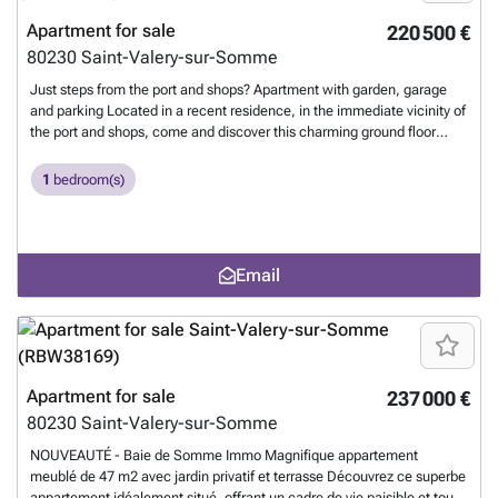
Apartment for sale
220 500 €
80230
Saint-Valery-sur-Somme
Just steps from the port and shops? Apartment with garden, garage
and parking Located in a recent residence, in the immediate vicinity of
the port and shops, come and discover this charming ground floor
apartment. It consists of: An entrance hall with built-in wardrobes, A
bright living room with a fitted and equipped kitchen, A bedroom with
1
bedroom(s)
built-in wardrobes, A bathroom with a walk-in shower, A separate
toilet. Heating is provided by a mains gas boiler. The best features: A
pleasant private garden with a terrace, An underground garage, An
outdoor parking space. A real gem, ideal as a pied-à-terre in the Bay
Email
of Somme or for a rental investment. Visits possible from Monday to
Saturday. Don't forget: when you come to us, you'll soon be coming
home!
Want to know more?
Apartment for sale
237 000 €
80230
Saint-Valery-sur-Somme
NOUVEAUTÉ - Baie de Somme Immo Magnifique appartement
meublé de 47 m2 avec jardin privatif et terrasse Découvrez ce superbe
appartement idéalement situé, offrant un cadre de vie paisible et tout