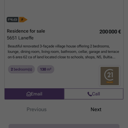
Residence for sale
200 000 €
5651
Laneffe
Beautiful renovated 3-façade village house offering 2 bedrooms,
lounge, dining room, living room, bathroom, cellar, garage and terrace
on 6 ares 62 ca of land located close to schools, shops, N5, Bultia
shopping complex. Offer starting at 200,000 euros. Subject to
acceptance by owners. ENERGY PERFORMANCE: PEB
2
bedroom(s)
130
m²
N°20250517006938 - PEB: F - E spec 492 kWh/m².an - E total: 75.196
kWh/year.
Want to know more?
Email
Call
Previous
Next