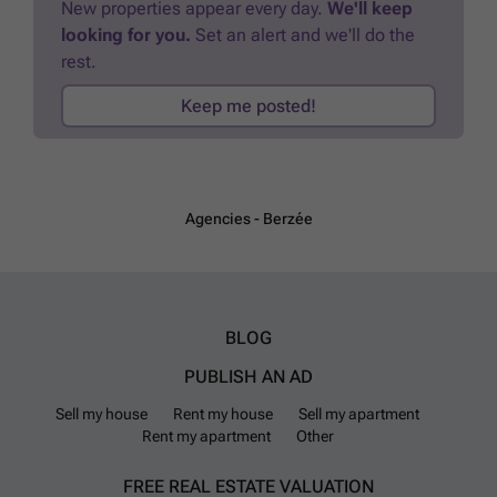
New properties appear every day.
We'll keep
looking for you.
Set an alert and we'll do the
rest.
Keep me posted!
Agencies - Berzée
BLOG
PUBLISH AN AD
Sell my house
Rent my house
Sell my apartment
Rent my apartment
Other
FREE REAL ESTATE VALUATION