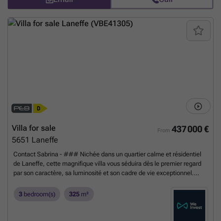
Villa for sale
437 000 €
From
5651
Laneffe
Contact Sabrina - ### Nichée dans un quartier calme et résidentiel
de Laneffe, cette magnifique villa vous séduira dès le premier regard
par son caractère, sa luminosité et son cadre de vie exceptionnel.
Polyvalente et bien pensée, elle permet aussi bien une vie entièrement
de plain-pied qu'une utilisation en duplex, s'adaptant ainsi à toutes les
3
bedroom(s)
325
m²
configurations familiales. Au rez-de-chaussée, un beau hall d'entrée
vous accueille et ouvre sur un spacieux séjour baigné de lumière,
agrémenté d'une cuisine ouverte conviviale. La véranda, véritable