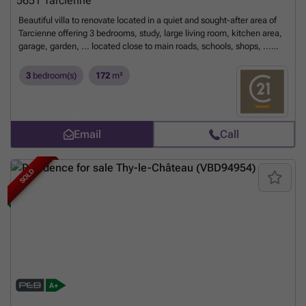
5651
Tarcienne
Beautiful villa to renovate located in a quiet and sought-after area of
Tarcienne offering 3 bedrooms, study, large living room, kitchen area,
garage, garden, ... located close to main roads, schools, shops, ...
MAKE OFFER FROM 250,000 EUROS. Subject to acceptance by
owners. ENERGY PERFORMANCE: PEB N°20260425009886 - PEB F -
3
bedroom(s)
172
m²
E spec 440 kWh/m².an - E total: 113 090 kWh/year.
Want to know
more?
Email
Call
SOLD