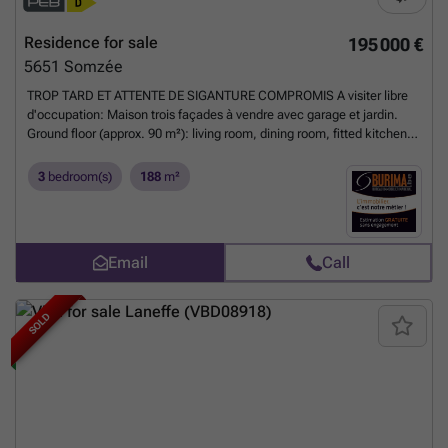
Residence for sale
195 000 €
5651
Somzée
TROP TARD ET ATTENTE DE SIGANTURE COMPROMIS A visiter libre
d'occupation: Maison trois façades à vendre avec garage et jardin.
Ground floor (approx. 90 m²): living room, dining room, fitted kitchen,
garage, WC, hall, terrace and enclosed garden. Second floor (approx.
60 m²): night hall, three bedrooms (10 m², 16 and 12 m²), laundry
3
bedroom(s)
188
m²
room, bathroom with WC. Second floor: unfinished attic. Cellar of
approx. 13 m². Axis Charleroi - Couvin Charleroi. EPB D : 326 Kwh/m²
year. Further information and 360° virtual tour on ### Description
non-contractual and may be subject to errors or omissions.
Want to
Email
Call
know more?
SOLD