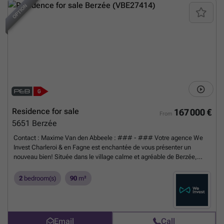
OPTION
Residence for sale
167 000 €
From
5651
Berzée
Contact : Maxime Van den Abbeele : ### - ### Votre agence We
Invest Charleroi & en Fagne est enchantée de vous présenter un
nouveau bien! Située dans le village calme et agréable de Berzée,
cette charmante maison 4 façades vous séduira par son potentiel, ses
volumes utiles et son agréable terrain orienté sud-est. Le rez-de-
2
bedroom(s)
90
m²
chaussée se compose d’un hall d’entrée, d’un salon chaleureux, d’une
salle à manger lumineuse, d’une cuisine semi-équipée ainsi que d’une
salle de douche avec WC. À l’étage, vous retrouverez deux belles
chambres ainsi qu’un espace lavabo supplémentaire. Le deuxième
Email
Call
étage accueille un vaste grenier aménageable offrant de nombreuses