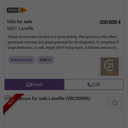
Villa for sale
200 000 €
5651
Laneffe
House to renovate located in a quiet setting, this spacious villa offers
generous volumes and great potential for development. It comprises 5
large bedrooms, a vast, bright 50m² living room, a kitchen area to be
redesigned according to your desires, a +- 90m² attic, a 50m² garage,
several cellars, ... and much more to be discovered on site. A rare
5
bedroom(s)
210
m²
property for renovation enthusiasts or investors looking for a great
project! Close to main roads and shops. OFFER STARTING AT 200,000
EUROS. Subject to acceptance by the owners. ENERGY
PERFORMANCE: PEB N°20250730010441 - PEB F - E spec 427
Email
Call
kWh/m².an - E total: 108 108 kWh/year.
Want to know more?
SOLD