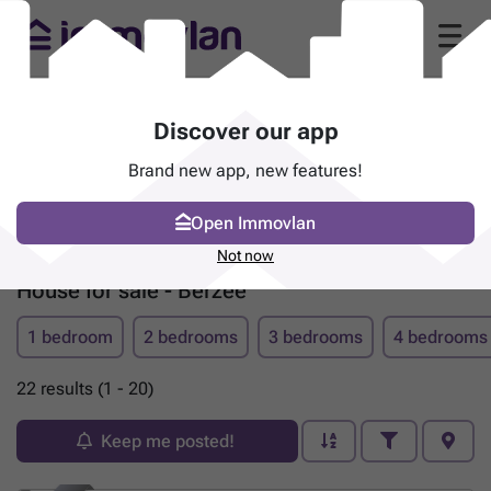
Discover our app
Brand new app, new features!
Open Immovlan
Not now
House for sale - Berzée
1 bedroom
2 bedrooms
3 bedrooms
4 bedrooms
22 results (1 - 20)
Keep me posted!