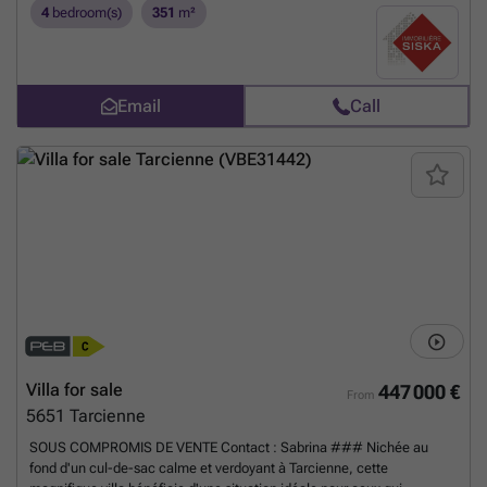
aménageable ±68m², garage ±39m², châssis PVC DV récents,
4
bedroom(s)
351
m²
chauffage central mazout récent, citernes eau de pluie 10.000 L avec
groupe hydrophore, PEB : F (492 kwh/m².an, 120517 kwh/an, n°
20260427027240), RC : 532 €, 250.000 € désiré, pour tout
renseignement et visite : ### - ###
Want to know more?
Email
Call
Villa for sale
447 000 €
From
5651
Tarcienne
SOUS COMPROMIS DE VENTE Contact : Sabrina ### Nichée au
fond d'un cul-de-sac calme et verdoyant à Tarcienne, cette