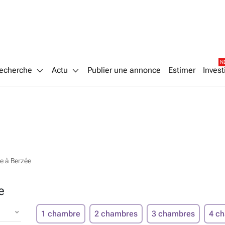
N
echerche
Actu
Publier une annonce
Estimer
Invest
e à Berzée
e
1 chambre
2 chambres
3 chambres
4 c