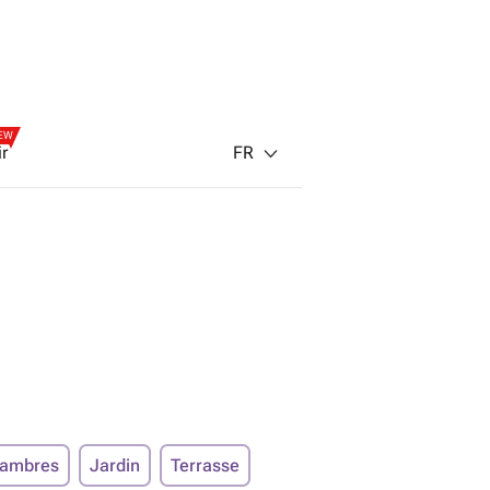
EW
FR
ir
hambres
Jardin
Terrasse