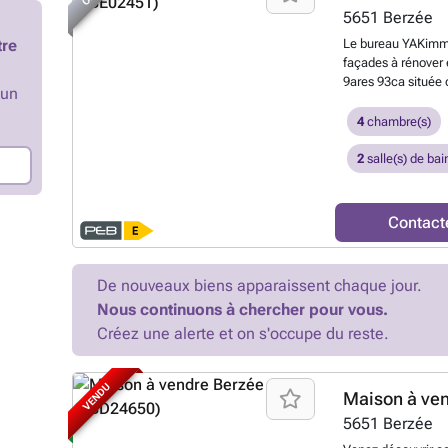
son garage, ses plus
5651
Berzée
profiterez d’une t
tre
Le bureau YAKimm
jardin clôturé sur
façades à rénover 
kWh/m²/an – 20180
9ares 93ca située 
Annonce indicative
’un
proximité des comm
d'acceptation. À d
autoroutiers, N5, 
4
chambre(s)
Village, ...). Cel
chaussée : un séjo
2
salle(s) de bai
véranda et une dép
chambres (+/- 9, 1
composé d'un hall,
Contact
19m²), une kitchen
avec w.c. Au 3ème 
: une cave voutée (
De nouveaux biens apparaissent chaque jour.
(+/- 30m²) et un ja
Nous continuons à chercher pour vous.
châssis PVC/bois 
électricité à remet
Créez une alerte et on s'occupe du reste.
faire offre à parti
propriétaires) R.C
évaluation offert
VENDU
Maison à ve
Rejoignez nous su
5651
Berzée
pour vendre, achete