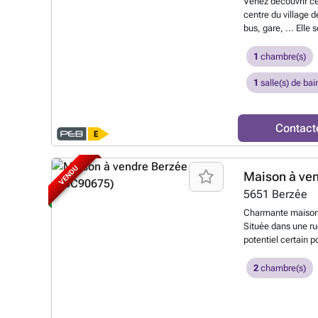
Venez découvrir ce
centre du village
bus, gare, ... Ell
cuisine, salle de
chambre et caves 
1
chambre(s)
mazout de 2023 et 
jusqu'en 2041, châ
1
salle(s) de bai
... Le tout sur un
avec porte sectionn
première acquisit
Contact
EUROS. Sous réserv
PERFORMANCES É
PEB E - Énergie sp
VENDU
Maison à ve
kWh/an
En savoir 
5651
Berzée
Charmante maison 
Située dans une ru
potentiel certain 
surface habitable 
opportunité pour c
2
chambre(s)
Disposition actuell
salon, salle à mang
chambres et une sa