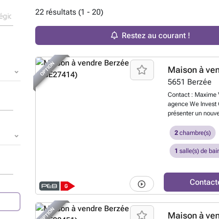
22 résultats (1 - 20)
Restez au courant !
OPTION
Maison à ve
5651
Berzée
Contact : Maxime
agence We Invest 
présenter un nouve
agréable de Berzé
séduira par son pot
2
chambre(s)
terrain orienté su
hall d’entrée, d’u
1
salle(s) de bai
lumineuse, d’une c
douche avec WC. À 
chambres ainsi qu
Contact
deuxième étage ac
de nombreuses pos
chambre supplémen
OPTION
Maison à ve
dispose également