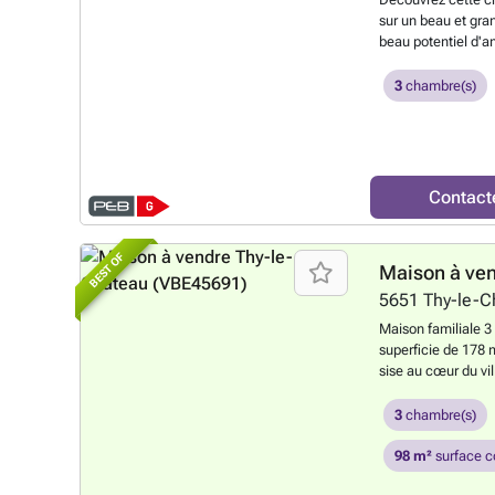
informations repr
sur un beau et gran
à titre indicatif et
beau potentiel d
plus ?
paisible. Au rez-
: un hall d’entrée 
3
chambre(s)
(douche, lavabo et
un espace cuisine 
d'entrée, un spacie
lumineux. Le bien 
plusieurs dépendan
Contact
et d’un beau grand 
de 3 chambres (don
récente, châssis P
BEST OF
Maison à ve
aérienne - contrat
conviendra parfait
5651
Thy-le-C
souhaitant personna
Maison familiale 
électrique non conf
superficie de 178 
de 240.000 €.
En s
sise au cœur du vil
de 350 000 euros, 
d'informations et v
3
chambre(s)
518.948 – ### Afin 
certains visuels o
98 m²
surface c
incluant retouches 