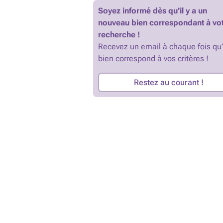
Soyez informé dès qu’il y a un
nouveau bien correspondant à vo
recherche !
Recevez un email à chaque fois qu
bien correspond à vos critères !
Restez au courant !