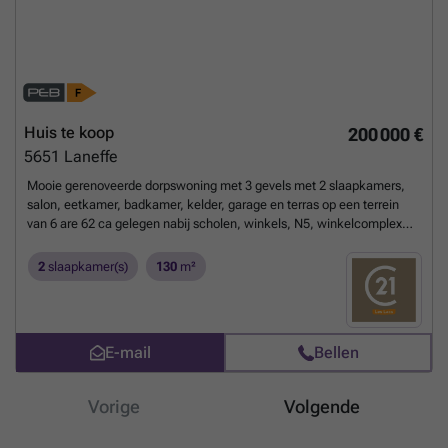
Huis te koop
200 000 €
5651
Laneffe
Mooie gerenoveerde dorpswoning met 3 gevels met 2 slaapkamers,
salon, eetkamer, badkamer, kelder, garage en terras op een terrein
van 6 are 62 ca gelegen nabij scholen, winkels, N5, winkelcomplex
Bultia. Doe een bod vanaf 200.000 EUROS. Onder voorbehoud van
aanvaarding door de eigenaars. ENERGISCHE PRESTATIES: PEB
2
slaapkamer(s)
130
m²
N°20250517006938 - PEB: F - E spec 492 kWh/m².an - E totaal:
75.196 kWh/jaar.
Meer weten?
E-mail
Bellen
Vorige
Volgende