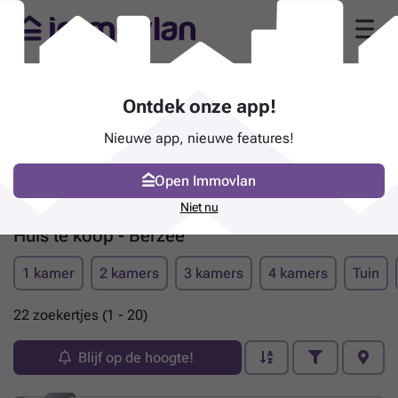
Ontdek onze app!
Nieuwe app, nieuwe features!
Open Immovlan
Niet nu
Huis te koop - Berzée
1 kamer
2 kamers
3 kamers
4 kamers
Tuin
22 zoekertjes (1 - 20)
Blijf op de hoogte!