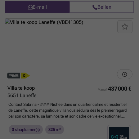
E-mail
Bellen
Villa te koop
437 000 €
Vanaf
5651
Laneffe
Contact Sabrina - ### Nichée dans un quartier calme et résidentiel
de Laneffe, cette magnifique villa vous séduira dès le premier regard
par son caractère, sa luminosité et son cadre de vie exceptionnel.
Polyvalente et bien pensée, elle permet aussi bien une vie entièrement
de plain-pied qu'une utilisation en duplex, s'adaptant ainsi à toutes les
3
slaapkamer(s)
325
m²
configurations familiales. Au rez-de-chaussée, un beau hall d'entrée