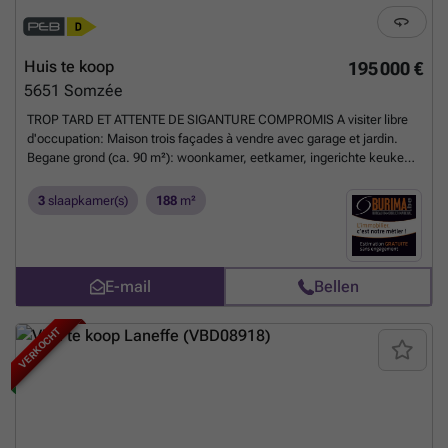
Huis te koop
195 000 €
5651
Somzée
TROP TARD ET ATTENTE DE SIGANTURE COMPROMIS A visiter libre
d'occupation: Maison trois façades à vendre avec garage et jardin.
Begane grond (ca. 90 m²): woonkamer, eetkamer, ingerichte keuken,
garage, WC, hal, terras en omheinde tuin. Etage (ca. 60 m²):
nachthal, drie slaapkamers (10 m², 16 en 12 m²), bijkeuken,
3
slaapkamer(s)
188
m²
badkamer met WC. Tweede verdieping: onafgewerkte zolder. Kelder
van ongeveer 13 m². Charleroi - Couvin Charleroi as. EPB D: 326
Kwh/m² jaar. Meer informatie en 360° virtuele rondleiding op ###
Beschrijving niet contractueel en kan onderhevig zijn aan fouten of
E-mail
Bellen
weglatingen.
Meer weten?
VERKOCHT