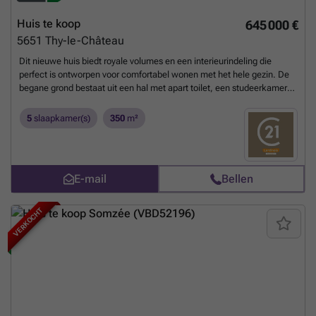
Huis te koop
645 000 €
5651
Thy-le-Château
Dit nieuwe huis biedt royale volumes en een interieurindeling die
perfect is ontworpen voor comfortabel wonen met het hele gezin. De
begane grond bestaat uit een hal met apart toilet, een studeerkamer,
een grote woonkamer met salon en tv-kamer, en een volledig
uitgeruste keuken met eethoek. Een bijkeuken maakt dit niveau
5
slaapkamer(s)
350
m²
compleet. De eerste verdieping heeft 4 slaapkamers, een nachthal,
een kleedkamer, een doucheruimte, een badkamer en een tweede
wasruimte. De tweede verdieping biedt een extra slaapkamer en een
omgebouwde recreatieruimte. Het huis ligt in een grote tuin met
E-mail
Bellen
ononderbroken uitzicht en heeft ook een carport en parkeerruimte
voor 2 auto's.
Meer weten?
VERKOCHT