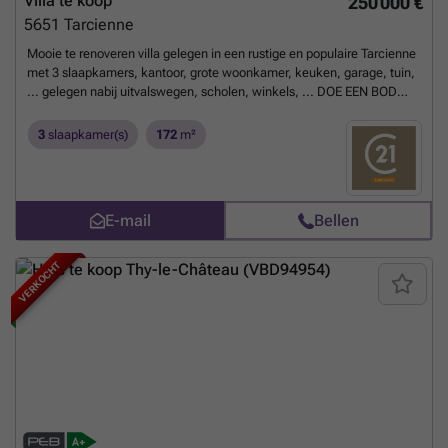
Villa te koop
250 000 €
5651
Tarcienne
Mooie te renoveren villa gelegen in een rustige en populaire Tarcienne
met 3 slaapkamers, kantoor, grote woonkamer, keuken, garage, tuin,
... gelegen nabij uitvalswegen, scholen, winkels, ... DOE EEN BOD
VANAF 250.000 EURO. Onder voorbehoud van aanvaarding door de
eigenaars. ENERGIERENDEMENT: PEB N°20260425009886 - PEB F - E
3
slaapkamer(s)
172
m²
spec 440 kWh/m².an - E totaal: 113 090 kWh/jaar.
Meer weten?
E-mail
Bellen
VERKOCHT